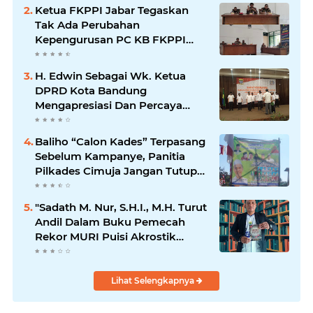
Ketua FKPPI Jabar Tegaskan
Tak Ada Perubahan
Kepengurusan PC KB FKPPI
Sumedang, Ketua Cabang
Diminta Segera Konsolidasi
H. Edwin Sebagai Wk. Ketua
DPRD Kota Bandung
Mengapresiasi Dan Percaya
Penuh Kepada Kepemimpinan
Merdi Hajiji Sebagai ketua DPD
Baliho “Calon Kades” Terpasang
Lpm Kota Bandung Periode
Sebelum Kampanye, Panitia
2021-2026
Pilkades Cimuja Jangan Tutup
Mata
"Sadath M. Nur, S.H.I., M.H. Turut
Andil Dalam Buku Pemecah
Rekor MURI Puisi Akrostik
Terbanyak
Lihat Selengkapnya