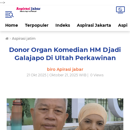
-->
Home
Terpopuler
Indeks
Aspirasi Jakarta
Aspir
›
Aspirasi jatim
Donor Organ Komedian HM Djadi
Galajapo Di Ultah Perkawinan
biro Apirasi jabar
21 Okt 2025 | Oktober 21, 2025 WIB |
0
Views