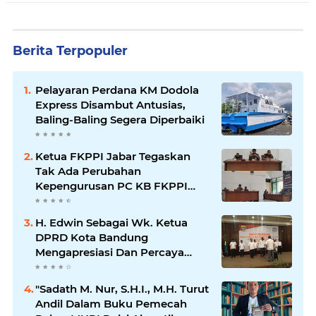
Berita Terpopuler
Pelayaran Perdana KM Dodola
Express Disambut Antusias,
Baling-Baling Segera Diperbaiki
Ketua FKPPI Jabar Tegaskan
Tak Ada Perubahan
Kepengurusan PC KB FKPPI
Sumedang, Ketua Cabang
Diminta Segera Konsolidasi
H. Edwin Sebagai Wk. Ketua
DPRD Kota Bandung
Mengapresiasi Dan Percaya
Penuh Kepada Kepemimpinan
Merdi Hajiji Sebagai ketua DPD
"Sadath M. Nur, S.H.I., M.H. Turut
Lpm Kota Bandung Periode
Andil Dalam Buku Pemecah
2021-2026