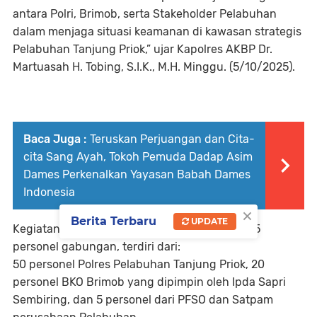
antara Polri, Brimob, serta Stakeholder Pelabuhan
dalam menjaga situasi keamanan di kawasan strategis
Pelabuhan Tanjung Priok,” ujar Kapolres AKBP Dr.
Martuasah H. Tobing, S.I.K., M.H. Minggu. (5/10/2025).
Baca Juga :
Teruskan Perjuangan dan Cita-
cita Sang Ayah, Tokoh Pemuda Dadap Asim
Dames Perkenalkan Yayasan Babah Dames
Indonesia
×
Berita Terbaru
UPDATE
Kegiatan ini, melibatkan Personel sebanyak 75
personel gabungan, terdiri dari:
50 personel Polres Pelabuhan Tanjung Priok, 20
personel BKO Brimob yang dipimpin oleh Ipda Sapri
Sembiring, dan 5 personel dari PFSO dan Satpam