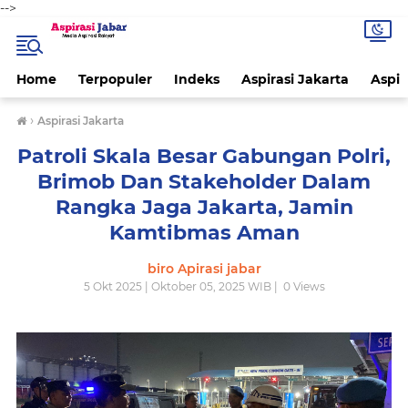
-->
Home
Terpopuler
Indeks
Aspirasi Jakarta
Aspir
›
Aspirasi Jakarta
Patroli Skala Besar Gabungan Polri,
Brimob Dan Stakeholder Dalam
Rangka Jaga Jakarta, Jamin
Kamtibmas Aman
biro Apirasi jabar
5 Okt 2025 | Oktober 05, 2025 WIB |
0
Views