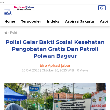
-->
Home
Terpopuler
Indeks
Aspirasi Jakarta
Aspir
›
Polri
Polisi Gelar Bakti Sosial Kesehatan
Pengobatan Gratis Dan Patroli
Polwan Bageur
biro Apirasi jabar
26 Okt 2025 | Oktober 26, 2025 WIB |
0
Views