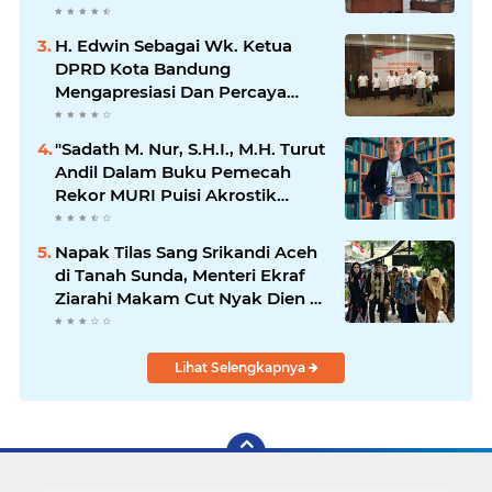
Sumedang, Ketua Cabang
Diminta Segera Konsolidasi
H. Edwin Sebagai Wk. Ketua
DPRD Kota Bandung
Mengapresiasi Dan Percaya
Penuh Kepada Kepemimpinan
Merdi Hajiji Sebagai ketua DPD
"Sadath M. Nur, S.H.I., M.H. Turut
Lpm Kota Bandung Periode
Andil Dalam Buku Pemecah
2021-2026
Rekor MURI Puisi Akrostik
Terbanyak
Napak Tilas Sang Srikandi Aceh
di Tanah Sunda, Menteri Ekraf
Ziarahi Makam Cut Nyak Dien di
Sumedang
Lihat Selengkapnya