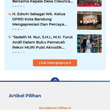
Bersama Kepala Desa Cileunca
di Kecamatan Bojong
H. Edwin Sebagai Wk. Ketua
DPRD Kota Bandung
Mengapresiasi Dan Percaya
Penuh Kepada Kepemimpinan
Merdi Hajiji Sebagai ketua DPD
"Sadath M. Nur, S.H.I., M.H. Turut
Lpm Kota Bandung Periode
Andil Dalam Buku Pemecah
2021-2026
Rekor MURI Puisi Akrostik
Terbanyak
Lihat Selengkapnya
Artikel Pilihan
Ke Halaman Pilihan