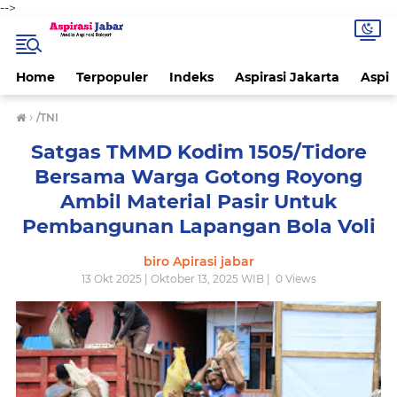
-->
Home
Terpopuler
Indeks
Aspirasi Jakarta
Aspir
›
/TNI
Satgas TMMD Kodim 1505/Tidore
Bersama Warga Gotong Royong
Ambil Material Pasir Untuk
Pembangunan Lapangan Bola Voli
biro Apirasi jabar
13 Okt 2025 | Oktober 13, 2025 WIB |
0
Views