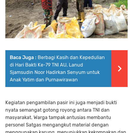
Baca Juga :
Berbagi Kasih dan Kepedulian
di Hari Bakti Ke-79 TNI AU, Lanud
Sjamsudin Noor Hadirkan Senyum untuk
Anak Yatim dan Purnawirawan
Kegiatan pengambilan pasir ini juga menjadi bukti
nyata semangat gotong royong antara TNI dan
masyarakat. Warga tampak antusias membantu
personel Satgas mengangkut material dengan
menggunakan karung, menunjukkan kekompakan dan