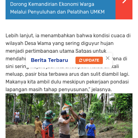
Dorong Kemandirian Ekonomi Warga
Melalui Penyuluhan dan Pelatihan UMKM
Lebih lanjut, ia menambahkan bahwa kondisi cuaca di
wilayah Desa Wama yang sering diguyur hujan
menjadi pertimbangan utama Satgas untuk
×
mendahulukan proses pengambilan pasir. “Karena di
Berita Terbaru
UPDATE
sini sering hujan, jadi kita antisipasi. Kalau air kali
meluap, pasir bisa terbawa arus dan sulit diambil lagi.
Makanya kita ambil dulu meskipun pekerjaan pondasi
lapangan masih tahap penyusunan,” jelasnya.