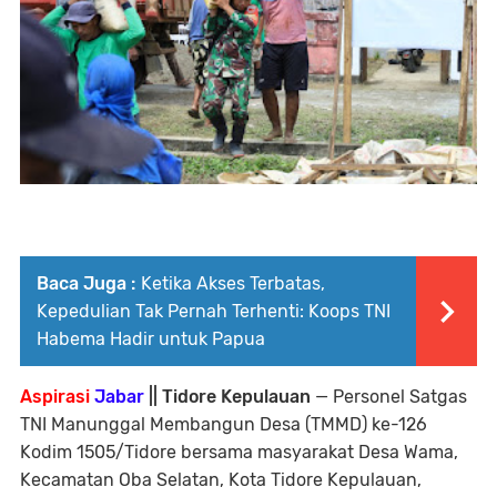
Baca Juga :
Ketika Akses Terbatas,
Kepedulian Tak Pernah Terhenti: Koops TNI
Habema Hadir untuk Papua
Aspirasi
Jabar
|| Tidore Kepulauan
— Personel Satgas
TNI Manunggal Membangun Desa (TMMD) ke-126
Kodim 1505/Tidore bersama masyarakat Desa Wama,
Kecamatan Oba Selatan, Kota Tidore Kepulauan,