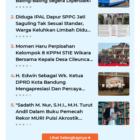
Baling-Baling Segera Diperbaiki
Diduga IPAL Dapur SPPG Jati
Saguling Tak Sesuai Standar,
Warga Keluhkan Limbah Diduga
Mengalir ke Sungai
Momen Haru Perpisahan
Kelompok 8 KPPM STIE Wikara
Bersama Kepala Desa Cileunca
di Kecamatan Bojong
H. Edwin Sebagai Wk. Ketua
DPRD Kota Bandung
Mengapresiasi Dan Percaya
Penuh Kepada Kepemimpinan
Merdi Hajiji Sebagai ketua DPD
"Sadath M. Nur, S.H.I., M.H. Turut
Lpm Kota Bandung Periode
Andil Dalam Buku Pemecah
2021-2026
Rekor MURI Puisi Akrostik
Terbanyak
Lihat Selengkapnya