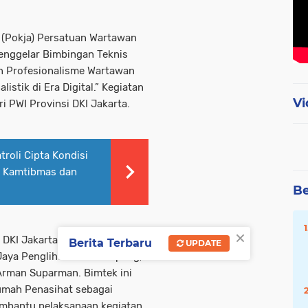
 (Pokja) Persatuan Wartawan
menggelar Bimbingan Teknis
n Profesionalisme Wartawan
stik di Era Digital.” Kegiatan
Vi
i PWI Provinsi DKI Jakarta.
troli Cipta Kondisi
t Kamtibmas dan
Be
×
 DKI Jakarta Kesit Budi
Berita Terbaru
UPDATE
aya Penglihatan Simatupang,
 Arman Suparman. Bimtek ini
umah Penasihat sebagai
embantu pelaksanaan kegiatan