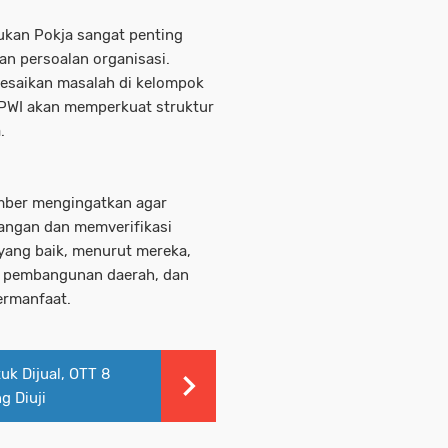
kan Pokja sangat penting
an persoalan organisasi.
lesaikan masalah di kelompok
 PWI akan memperkuat struktur
.
umber mengingatkan agar
ngan dan memverifikasi
 yang baik, menurut mereka,
, pembangunan daerah, dan
ermanfaat.
uk Dijual, OTT 8
g Diuji