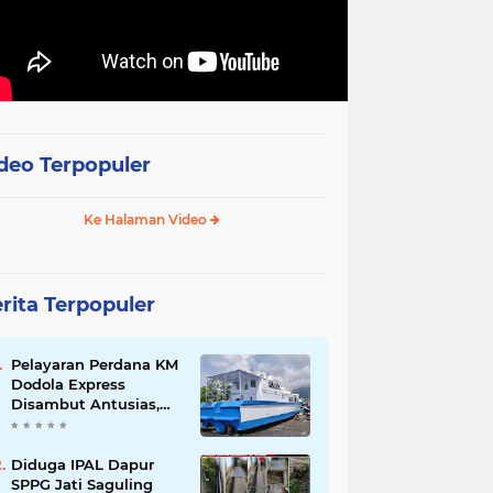
deo Terpopuler
Ke Halaman Video
rita Terpopuler
Pelayaran Perdana KM
Dodola Express
Disambut Antusias,
Baling-Baling Segera
Diperbaiki
Diduga IPAL Dapur
SPPG Jati Saguling