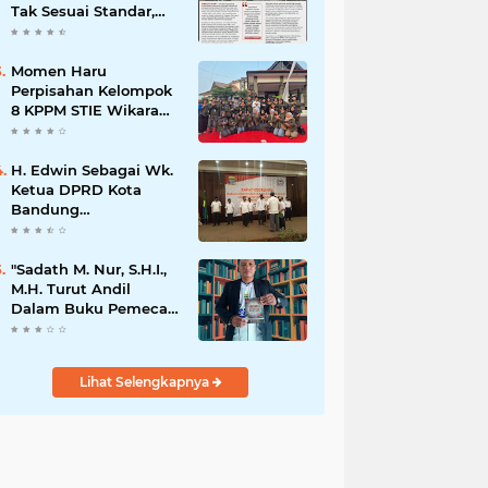
Tak Sesuai Standar,
Warga Keluhkan
Limbah Diduga
Mengalir ke Sungai
Momen Haru
Perpisahan Kelompok
8 KPPM STIE Wikara
Bersama Kepala Desa
Cileunca di
Kecamatan Bojong
H. Edwin Sebagai Wk.
Ketua DPRD Kota
Bandung
Mengapresiasi Dan
Percaya Penuh
Kepada
"Sadath M. Nur, S.H.I.,
Kepemimpinan Merdi
M.H. Turut Andil
Hajiji Sebagai ketua
Dalam Buku Pemecah
DPD Lpm Kota
Rekor MURI Puisi
Bandung Periode
Akrostik Terbanyak
2021-2026
Lihat Selengkapnya