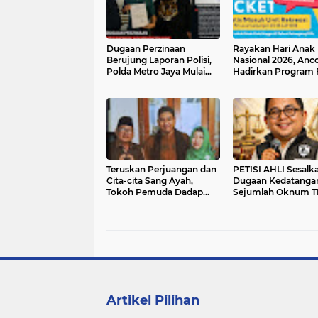
Dugaan Perzinaan
Rayakan Hari Anak
Berujung Laporan Polisi,
Nasional 2026, Anco
Polda Metro Jaya Mulai
Hadirkan Program 
Proses
Ticket Untuk Anak 
Rekreasi
Teruskan Perjuangan dan
PETISI AHLI Sesalk
Cita-cita Sang Ayah,
Dugaan Kedatanga
Tokoh Pemuda Dadap
Sejumlah Oknum T
Asim Dames Perkenalkan
Polda Metro Jaya Te
Yayasan Babah Dames
Pengungkapan Kas
Indonesia
Korupsi Oleh Korta
Tipikor Polri
Artikel Pilihan