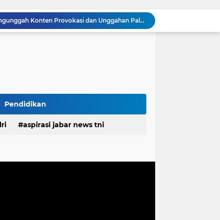
Polisi Tangkap 2 Pria Pengunggah Konten Provokasi dan Unggahan Palsu Soal Pemerintah di Threads
Baut dan Besi Bendung Rengrang Dicuri, Bupati : Jangan Main-main dengan Aset Negara yang Menyangkut Nyawa dan Ketahanan Pangan
Diduga Kembali Beroperasi, Galian C di Cikahuripan Cianjur Kembali Disorot; Isu Intimidasi Wartawan Mencuat
Satgas TMMD Ke-129 Pastikan Kesehatan Warga Masyarakat dan Personel Tetap Prima Demi Suksesnya TMMD di Kampung Sesor
TMMD Ke-129 Tuntaskan Pembukaan Lahan 1 Hektar, Siap Ditanami untuk Perkuat Ketahanan Pangan Kampung Sesor
Komentar Tak Beretika di Medsos, Perawat RSUD Cicalengka Dinonaktifkan Sementara
Komisaris Independen Pertamina Patra Niaga Terpikat Produk UMKM Mitra Binaan dengan Sentuhan Kemanusiaan dan Keberlanjutan
Polda Jabar Tindak Penyalahgunaan AI untuk Manipulasi Digital, Penyidik Gandeng 4 Ahli
Pendidikan
Unggah Konten Manipulasi AI di Media Sosial, Pria di Cimahi Terancam 12 Tahun Penjara
Polda Jabar Bongkar Kasus Ujaran Kebencian Berbasis AI, Pelaku Cari Engagement dan Finansial
ri
aspirasi jabar news tni
desa
daerah
irasi desa