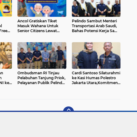
Ancol Gratiskan Tiket
Pelindo Sambut Menteri
l
Masuk Wahana Untuk
Transportasi Arab Saudi,
Free
Senior Citizens Lewat
Bahas Potensi Kerja Sama
ke Unit
Wisata Edukatif Dan
Kepelabuhanan Dan
Rekreatif
Logistik
an
Ombudsman RI Tinjau
Cardi Santoso Silaturahmi
n
Pelabuhan Tanjung Priok,
ke Kasi Humas Polestro
NI ke
Pelayanan Publik Pelindo
Jakarta Utara,Komitmen
rkait
Tuai Apresiasi
Perkuat Kemitraan Media
us
Dan Polri
s