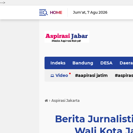
-->
HOME
Jum'at
7 Agu 2026
Indeks
Bandung
DESA
Daer
Video
aapirasi jatim
aspira
aspirasi malkut
aspirasi daerah
›
Aspirasi Jakarta
hukum & kriminal
jawa barat
Berita Jurnalis
Wali Kota J