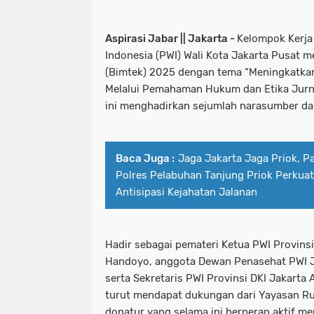
Aspirasi Jabar || Jakarta -
Kelompok Kerja
Indonesia (PWI) Wali Kota Jakarta Pusat 
(Bimtek) 2025 dengan tema “Meningkatka
Melalui Pemahaman Hukum dan Etika Jurnali
ini menghadirkan sejumlah narasumber dar
Baca Juga :
Jaga Jakarta Jaga Priok, Pa
Polres Pelabuhan Tanjung Priok Perkua
Antisipasi Kejahatan Jalanan
Hadir sebagai pemateri Ketua PWI Provinsi
Handoyo, anggota Dewan Penasehat PWI J
serta Sekretaris PWI Provinsi DKI Jakarta
turut mendapat dukungan dari Yayasan R
donatur yang selama ini berperan aktif m