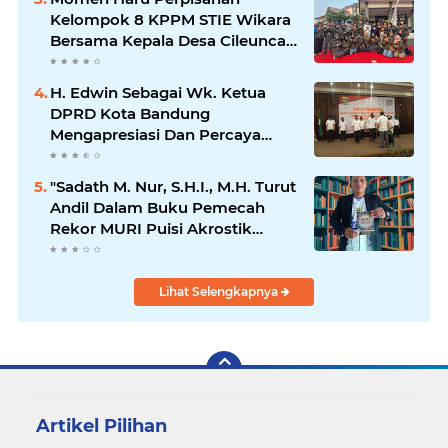
Kelompok 8 KPPM STIE Wikara
Bersama Kepala Desa Cileunca
di Kecamatan Bojong
H. Edwin Sebagai Wk. Ketua
DPRD Kota Bandung
Mengapresiasi Dan Percaya
Penuh Kepada Kepemimpinan
Merdi Hajiji Sebagai ketua DPD
"Sadath M. Nur, S.H.I., M.H. Turut
Lpm Kota Bandung Periode
Andil Dalam Buku Pemecah
2021-2026
Rekor MURI Puisi Akrostik
Terbanyak
Lihat Selengkapnya
Artikel Pilihan