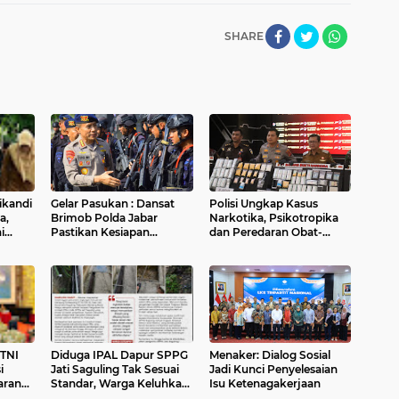
SHARE
ikandi
Gelar Pasukan : Dansat
Polisi Ungkap Kasus
a,
Brimob Polda Jabar
Narkotika, Psikotropika
i
Pastikan Kesiapan
dan Peredaran Obat-
en di
Personel Batalyon B
Obatan Tanpa Izin Periode
Pelopor
pertengahan Juli 2026
TNI
Diduga IPAL Dapur SPPG
Menaker: Dialog Sosial
i
Jati Saguling Tak Sesuai
Jadi Kunci Penyelesaian
aran
Standar, Warga Keluhkan
Isu Ketenagakerjaan
si
Limbah Diduga Mengalir