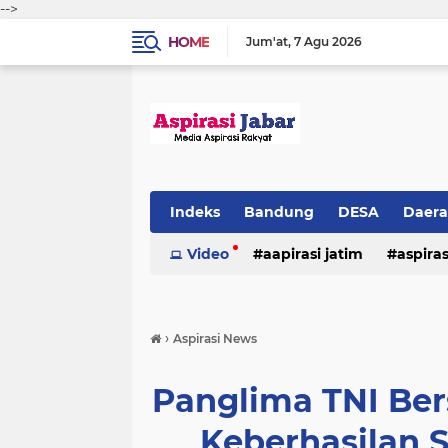
-->
HOME
Jum'at
7 Agu 2026
Indeks
Bandung
DESA
Daer
Video
aapirasi jatim
aspira
aspirasi malkut
aspirasi daerah
›
Aspirasi News
hukum & kriminal
jawa barat
Panglima TNI Be
Keberhasilan 