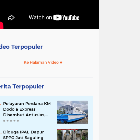
deo Terpopuler
Ke Halaman Video
rita Terpopuler
Pelayaran Perdana KM
Dodola Express
Disambut Antusias,
Baling-Baling Segera
Diperbaiki
Diduga IPAL Dapur
SPPG Jati Saguling