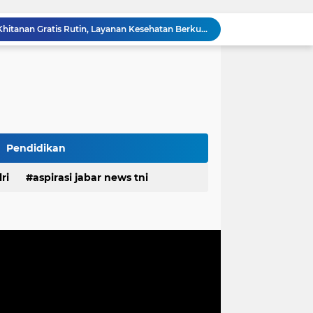
RSUD Cicalengka Gelar Khitanan Gratis Rutin, Layanan Kesehatan Berkualitas Tanpa Beban Biaya
DPRD Sumedang Tegaskan Komitmen Kawal Program Nasional, Pastikan Pembangunan Desa Berpihak kepada Masyarakat
Komisaris Independen Pertamina Patra Niaga Terpikat Produk UMKM Mitra Binaan dengan Sentuhan Kemanusiaan dan Keberlanjutan
Polda Jabar Tindak Penyalahgunaan AI untuk Manipulasi Digital, Penyidik Gandeng 4 Ahli
Unggah Konten Manipulasi AI di Media Sosial, Pria di Cimahi Terancam 12 Tahun Penjara
Polda Jabar Bongkar Kasus Ujaran Kebencian Berbasis AI, Pelaku Cari Engagement dan Finansial
Polisi Tangkap 2 Pria Pengunggah Konten Provokasi dan Unggahan Palsu Soal Pemerintah di Threads
Baut dan Besi Bendung Rengrang Dicuri, Bupati : Jangan Main-main dengan Aset Negara yang Menyangkut Nyawa dan Ketahanan Pangan
Pendidikan
Diduga Kembali Beroperasi, Galian C di Cikahuripan Cianjur Kembali Disorot; Isu Intimidasi Wartawan Mencuat
ri
aspirasi jabar news tni
Satgas TMMD Ke-129 Pastikan Kesehatan Warga Masyarakat dan Personel Tetap Prima Demi Suksesnya TMMD di Kampung Sesor
desa
daerah
irasi desa