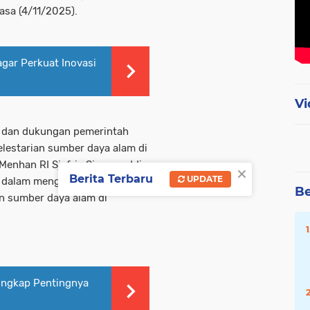
asa (4/11/2025).
gar Perkuat Inovasi
Vi
n dan dukungan pemerintah
lestarian sumber daya alam di
 Menhan RI Sjafrie Sjamsoeddin
×
Berita Terbaru
UPDATE
 dalam mengatur dan
Be
n sumber daya alam di
Ungkap Pentingnya