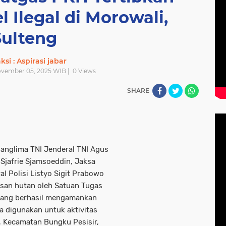
 Ilegal di Morowali,
Sulteng
si : Aspirasi jabar
ovember 05, 2025 WIB |
0
Views
SHARE
Panglima TNI Jenderal TNI Agus
Sjafrie Sjamsoeddin, Jaksa
l Polisi Listyo Sigit Prabowo
asan hutan oleh Satuan Tugas
yang berhasil mengamankan
a digunakan untuk aktivitas
, Kecamatan Bungku Pesisir,