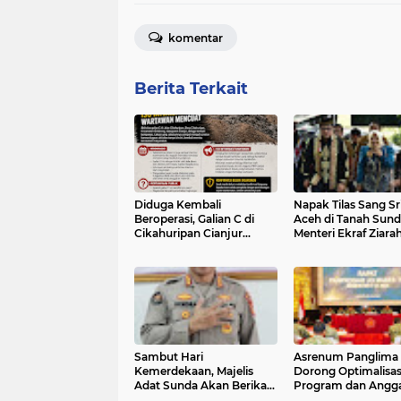
komentar
Berita Terkait
Diduga Kembali
Napak Tilas Sang Sr
Beroperasi, Galian C di
Aceh di Tanah Sund
Cikahuripan Cianjur
Menteri Ekraf Ziarah
Kembali Disorot; Isu
Makam Cut Nyak Di
Intimidasi Wartawan
Sumedang
Mencuat
Sambut Hari
Asrenum Panglima 
Kemerdekaan, Majelis
Dorong Optimalisas
Adat Sunda Akan Berikan
Program dan Angg
Anugerah Award
Satker Lewat Evalua