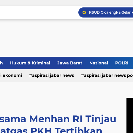
ah
Hukum & Kriminal
Jawa Barat
Nasional
POLRI
si ekonomi
aspirasi jabar news
aspirasi jabar news pol
aspirasi internasional
aspirasi kalabar
bandung
nasional
polri
pendidikan
aspirasi food
asp
rsama Menhan RI Tinjau
Satgas PKH Tertibkan