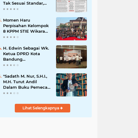
Tak Sesuai Standar,
Warga Keluhkan
Limbah Diduga
Mengalir ke Sungai
Momen Haru
Perpisahan Kelompok
8 KPPM STIE Wikara
Bersama Kepala Desa
Cileunca di
Kecamatan Bojong
H. Edwin Sebagai Wk.
Ketua DPRD Kota
Bandung
Mengapresiasi Dan
Percaya Penuh
Kepada
"Sadath M. Nur, S.H.I.,
Kepemimpinan Merdi
M.H. Turut Andil
Hajiji Sebagai ketua
Dalam Buku Pemecah
DPD Lpm Kota
Rekor MURI Puisi
Bandung Periode
Akrostik Terbanyak
2021-2026
Lihat Selengkapnya