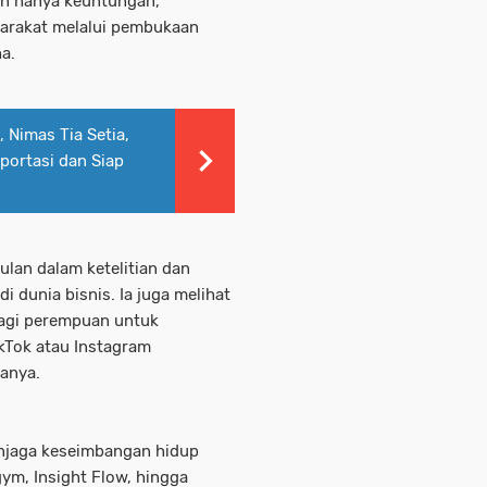
n hanya keuntungan,
arakat melalui pembukaan
a.
Nimas Tia Setia,
ortasi dan Siap
lan dalam ketelitian dan
i dunia bisnis. Ia juga melihat
bagi perempuan untuk
ikTok atau Instagram
tanya.
menjaga keseimbangan hidup
ym, Insight Flow, hingga