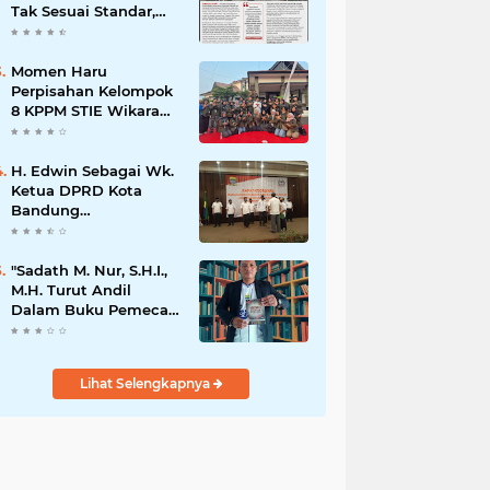
Tak Sesuai Standar,
Warga Keluhkan
Limbah Diduga
Mengalir ke Sungai
Momen Haru
Perpisahan Kelompok
8 KPPM STIE Wikara
Bersama Kepala Desa
Cileunca di
Kecamatan Bojong
H. Edwin Sebagai Wk.
Ketua DPRD Kota
Bandung
Mengapresiasi Dan
Percaya Penuh
Kepada
"Sadath M. Nur, S.H.I.,
Kepemimpinan Merdi
M.H. Turut Andil
Hajiji Sebagai ketua
Dalam Buku Pemecah
DPD Lpm Kota
Rekor MURI Puisi
Bandung Periode
Akrostik Terbanyak
2021-2026
Lihat Selengkapnya