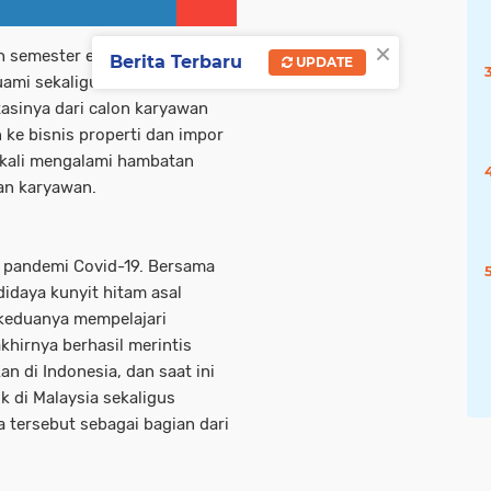
×
h semester enam ketika ia
Berita Terbaru
UPDATE
uami sekaligus mentor
asinya dari calon karyawan
 ke bisnis properti dan impor
 kali mengalami hambatan
an karyawan.
 pandemi Covid-19. Bersama
idaya kunyit hitam asal
 keduanya mempelajari
khirnya berhasil merintis
n di Indonesia, dan saat ini
di Malaysia sekaligus
tersebut sebagai bagian dari