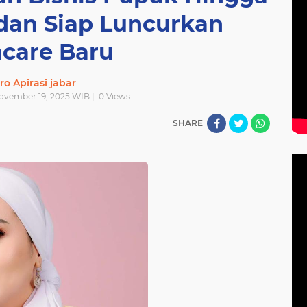
 dan Siap Luncurkan
ncare Baru
ro Apirasi jabar
November 19, 2025 WIB |
0
Views
SHARE