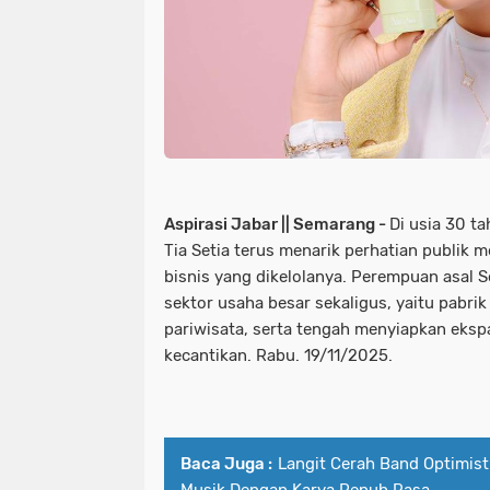
Aspirasi Jabar || Semarang -
Di usia 30 t
Tia Setia terus menarik perhatian publik 
bisnis yang dikelolanya. Perempuan asal 
sektor usaha besar sekaligus, yaitu pabr
pariwisata, serta tengah menyiapkan ekspa
kecantikan. Rabu. 19/11/2025.
Baca Juga :
Langit Cerah Band Optimist
Musik Dengan Karya Penuh Rasa