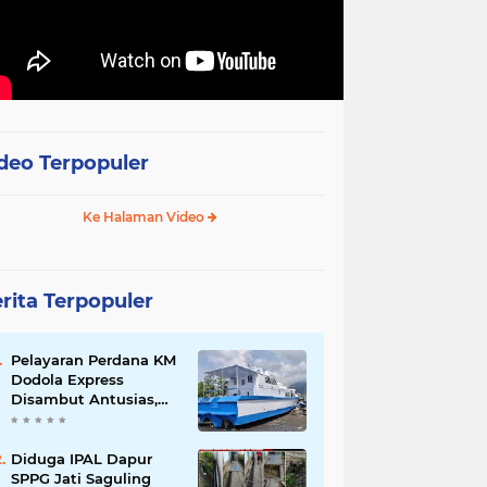
deo Terpopuler
Ke Halaman Video
rita Terpopuler
Pelayaran Perdana KM
Dodola Express
Disambut Antusias,
Baling-Baling Segera
Diperbaiki
Diduga IPAL Dapur
SPPG Jati Saguling