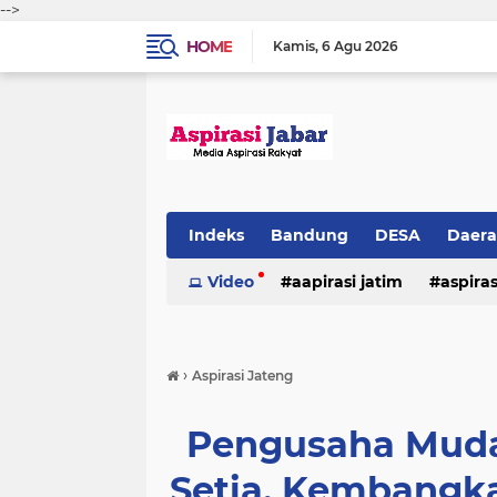
-->
HOME
Kamis
6 Agu 2026
Indeks
Bandung
DESA
Daer
Video
aapirasi jatim
aspira
aspirasi malkut
aspirasi daerah
›
Aspirasi Jateng
hukum & kriminal
jawa barat
Pengusaha Muda
Setia, Kembangk