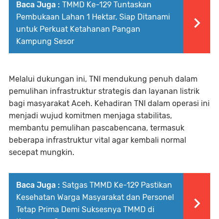
Baca Juga :
TMMD Ke-129 Tuntaskan
Pembukaan Lahan 1 Hektar, Siap Ditanami
untuk Perkuat Ketahanan Pangan
Kampung Sesor
Melalui dukungan ini, TNI mendukung penuh dalam
pemulihan infrastruktur strategis dan layanan listrik
bagi masyarakat Aceh. Kehadiran TNI dalam operasi ini
menjadi wujud komitmen menjaga stabilitas,
membantu pemulihan pascabencana, termasuk
beberapa infrastruktur vital agar kembali normal
secepat mungkin.
Baca Juga :
Satgas TMMD Ke-129 Pastikan
Kesehatan Warga Masyarakat dan Personel
Tetap Prima Demi Suksesnya TMMD di