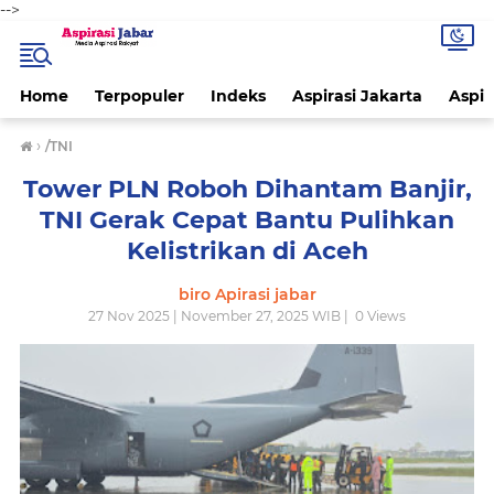
-->
Home
Terpopuler
Indeks
Aspirasi Jakarta
Aspir
›
/TNI
Tower PLN Roboh Dihantam Banjir,
TNI Gerak Cepat Bantu Pulihkan
Kelistrikan di Aceh
biro Apirasi jabar
27 Nov 2025 | November 27, 2025 WIB |
0
Views