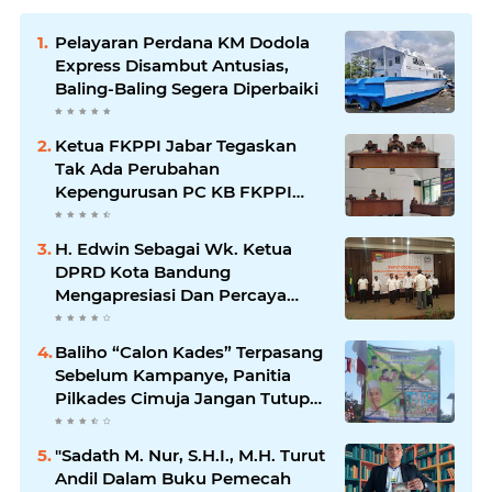
Pelayaran Perdana KM Dodola
Express Disambut Antusias,
Baling-Baling Segera Diperbaiki
Ketua FKPPI Jabar Tegaskan
Tak Ada Perubahan
Kepengurusan PC KB FKPPI
Sumedang, Ketua Cabang
Diminta Segera Konsolidasi
H. Edwin Sebagai Wk. Ketua
DPRD Kota Bandung
Mengapresiasi Dan Percaya
Penuh Kepada Kepemimpinan
Merdi Hajiji Sebagai ketua DPD
Baliho “Calon Kades” Terpasang
Lpm Kota Bandung Periode
Sebelum Kampanye, Panitia
2021-2026
Pilkades Cimuja Jangan Tutup
Mata
"Sadath M. Nur, S.H.I., M.H. Turut
Andil Dalam Buku Pemecah