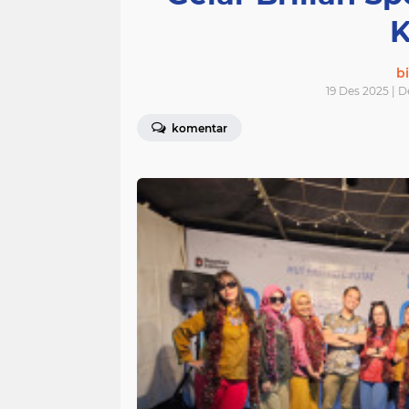
K
bi
19 Des 2025 | 
komentar