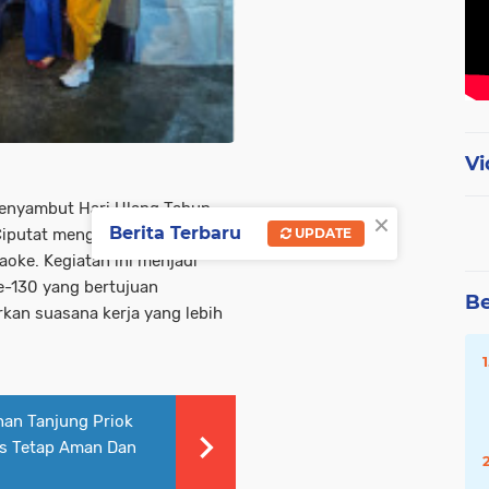
Vi
enyambut Hari Ulang Tahun
×
Berita Terbaru
 Ciputat mengadakan kegiatan
UPDATE
aoke. Kegiatan ini menjadi
e-130 yang bertujuan
Be
an suasana kerja yang lebih
han Tanjung Priok
as Tetap Aman Dan