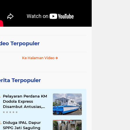
deo Terpopuler
Ke Halaman Video
rita Terpopuler
Pelayaran Perdana KM
Dodola Express
Disambut Antusias,
Baling-Baling Segera
Diperbaiki
Diduga IPAL Dapur
SPPG Jati Saguling