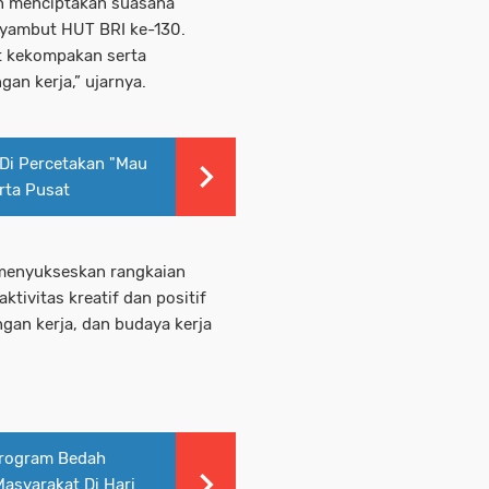
gin menciptakan suasana
yambut HUT BRI ke-130.
t kekompakan serta
an kerja,” ujarnya.
Di Percetakan "Mau
rta Pusat
 menyukseskan rangkaian
ktivitas kreatif dan positif
an kerja, dan budaya kerja
Program Bedah
asyarakat Di Hari