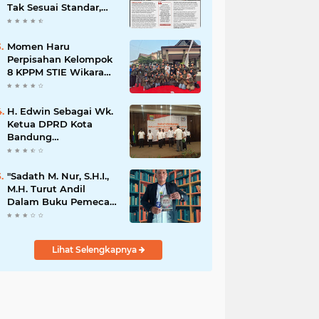
Tak Sesuai Standar,
Warga Keluhkan
Limbah Diduga
Mengalir ke Sungai
Momen Haru
Perpisahan Kelompok
8 KPPM STIE Wikara
Bersama Kepala Desa
Cileunca di
Kecamatan Bojong
H. Edwin Sebagai Wk.
Ketua DPRD Kota
Bandung
Mengapresiasi Dan
Percaya Penuh
Kepada
"Sadath M. Nur, S.H.I.,
Kepemimpinan Merdi
M.H. Turut Andil
Hajiji Sebagai ketua
Dalam Buku Pemecah
DPD Lpm Kota
Rekor MURI Puisi
Bandung Periode
Akrostik Terbanyak
2021-2026
Lihat Selengkapnya