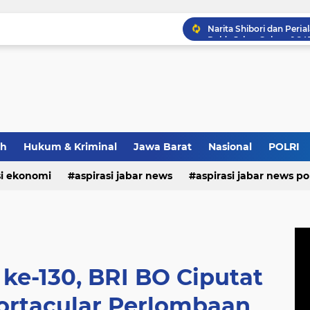
ah
Hukum & Kriminal
Jawa Barat
Nasional
POLRI
si ekonomi
aspirasi jabar news
aspirasi jabar news pol
Narita Shibori dan Perj
aspirasi internasional
aspirasi kalabar
bandung
nasional
polri
pendidikan
aspirasi food
asp
ke-130, BRI BO Ciputat
portacular Perlombaan