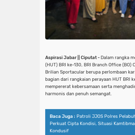
Aspirasi Jabar || Ciputat -
Dalam rangka m
(HUT) BRI ke-130, BRI Branch Office (BO)
Brilian Sportacular berupa perlombaan kar
bagian dari rangkaian perayaan HUT BRI k
mempererat kebersamaan serta menghadirk
harmonis dan penuh semangat.
Baca Juga :
Patroli JJOS Polres Pelabu
Perkuat Cipta Kondisi, Situasi Kamtibm
Kondusif