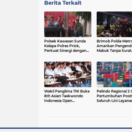
Berita Terkait
Polsek Kawasan Sunda
Brimob Polda Metro
Kelapa Polres Priok,
Amankan Pengend
Perkuat Sinergi dengan
Mabuk Tanpa Surat
Pekerja Pelabuhan
Kendaraan Di Jakut
melalui Program 'Jaga
Jakarta On The Spot
Wakil Panglima TNI Buka
Pelindo Regional 2 
8th Asian Taekwondo
Pertumbuhan Positi
Indonesia Open
Seluruh Lini Layana
Championship 2026
Kepelabuhan