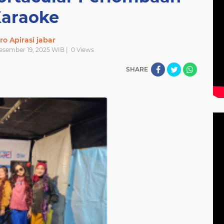
araoke
ro Apirasi jabar
Desember 19, 2025 WIB |
0
Views
SHARE