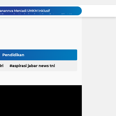
Polda Jabar Gulung 1.245 Tersangka Narkoba dan Miras, Jutaan Obat Keras Dimusnahkan
Ribuan Knalpot Brong Disita Polisi, Gubernur Jabar Kang Dedi Bakal Berikan Kompensasi Knalpot Standar
Sikat Kejahatan Jalanan di Jabar, 413 Pelaku Diciduk dan 1.016 Motor Disita
Bupati Pulau Morotai Membuka Semarak HUT RI ke-81, Event Domino Gotalamo Cup
TMMD Ke-129 Tuntaskan Pembukaan Lahan 1 Hektar, Siap Ditanami untuk Perkuat Ketahanan Pangan Kampung Sesor
Komentar Tak Beretika di Medsos, Perawat RSUD Cicalengka Dinonaktifkan Sementara
Komisaris Independen Pertamina Patra Niaga Terpikat Produk UMKM Mitra Binaan dengan Sentuhan Kemanusiaan dan Keberlanjutan
Polda Jabar Tindak Penyalahgunaan AI untuk Manipulasi Digital, Penyidik Gandeng 4 Ahli
Pendidikan
Proyek Labkesmas mencapai 80 persen progres fisiknya sudah melampaui dari realisasi anggaran
ri
aspirasi jabar news tni
alanannya Menjadi UMKM Inklusif
desa
daerah
irasi desa