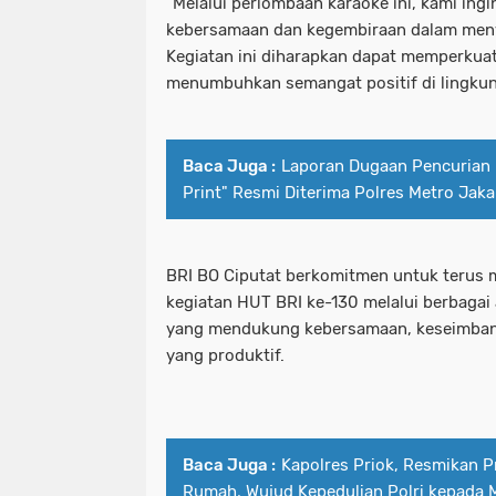
“Melalui perlombaan karaoke ini, kami in
kebersamaan dan kegembiraan dalam men
Kegiatan ini diharapkan dapat memperkua
menumbuhkan semangat positif di lingkung
Baca Juga :
Laporan Dugaan Pencurian 
Print" Resmi Diterima Polres Metro Jaka
BRI BO Ciputat berkomitmen untuk terus
kegiatan HUT BRI ke-130 melalui berbagai a
yang mendukung kebersamaan, keseimbang
yang produktif.
Baca Juga :
Kapolres Priok, Resmikan 
Rumah, Wujud Kepedulian Polri kepada M