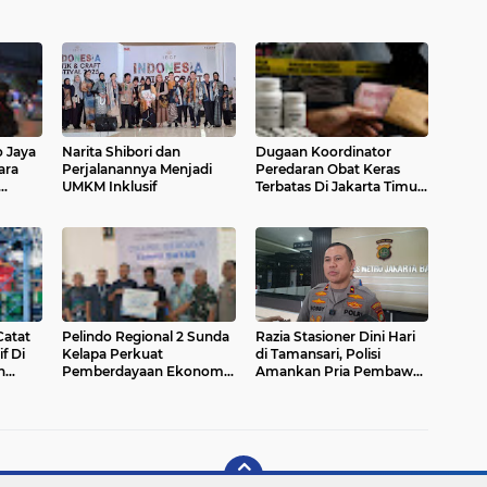
 Jaya
Narita Shibori dan
Dugaan Koordinator
ara
Perjalanannya Menjadi
Peredaran Obat Keras
UMKM Inklusif
Terbatas Di Jakarta Timur
Mulai Terungkap
Catat
Pelindo Regional 2 Sunda
Razia Stasioner Dini Hari
f Di
Kelapa Perkuat
di Tamansari, Polisi
n
Pemberdayaan Ekonomi
Amankan Pria Pembawa
Penyandang Disabilitas
Tembakau Sintetis
Melalui Program TJSL