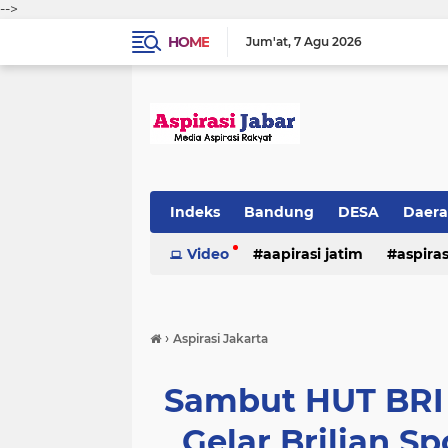
-->
HOME
Jum'at
7 Agu 2026
Indeks
Bandung
DESA
Daer
Video
aapirasi jatim
aspira
aspirasi malkut
aspirasi daerah
›
Aspirasi Jakarta
hukum & kriminal
jawa barat
Sambut HUT BRI 
Gelar Brilian S