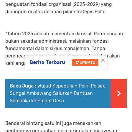
penguatan fondasi organisasi (2025–2029) yang
dibangun di atas delapan pilar strategis Polri.
​"Tahun 2025 adalah momentum krusial. Perencanaan
bukan sekadar administrasi, melainkan fondasi
fundamental dalam siklus manajemen. Tanpa
perencanaan yang baik, pelaksanaan kegiatan akan
×
Berita Terbaru
UPDATE
kehilangan arah," ujar. Roma Hutajulu.
Baca Juga :
Wujud Kepedulian Polri, Polsek
Sungai Ambawang Salurkan Bantuan
Sembako ke Empat Desa
Jenderal bintang satu ini juga menekankan
pentingnya perubahan pola pikir dalam menyusun