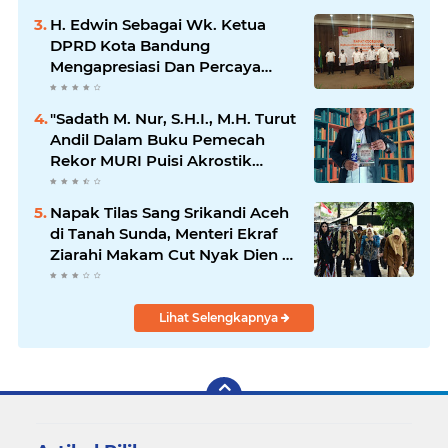
Diminta Segera Konsolidasi
H. Edwin Sebagai Wk. Ketua
DPRD Kota Bandung
Mengapresiasi Dan Percaya
Penuh Kepada Kepemimpinan
Merdi Hajiji Sebagai ketua DPD
"Sadath M. Nur, S.H.I., M.H. Turut
Lpm Kota Bandung Periode
Andil Dalam Buku Pemecah
2021-2026
Rekor MURI Puisi Akrostik
Terbanyak
Napak Tilas Sang Srikandi Aceh
di Tanah Sunda, Menteri Ekraf
Ziarahi Makam Cut Nyak Dien di
Sumedang
Lihat Selengkapnya