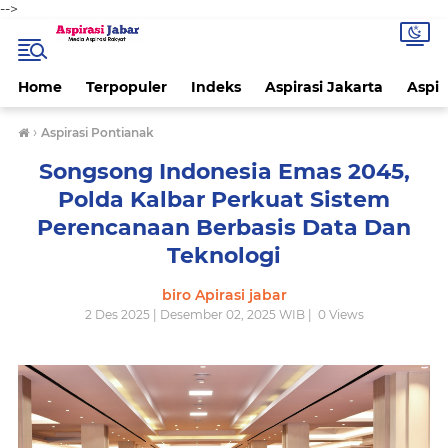
-->
Home
Terpopuler
Indeks
Aspirasi Jakarta
Aspir
›
Aspirasi Pontianak
Songsong Indonesia Emas 2045,
Polda Kalbar Perkuat Sistem
Perencanaan Berbasis Data Dan
Teknologi
biro Apirasi jabar
2 Des 2025 | Desember 02, 2025 WIB |
0
Views