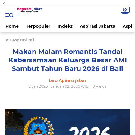
-->
Home
Terpopuler
Indeks
Aspirasi Jakarta
Aspir
›
Aspirasi Bali
Makan Malam Romantis Tandai
Kebersamaan Keluarga Besar AMI
Sambut Tahun Baru 2026 di Bali
biro Apirasi jabar
2 Jan 2026 | Januari 02, 2026 WIB |
0
Views