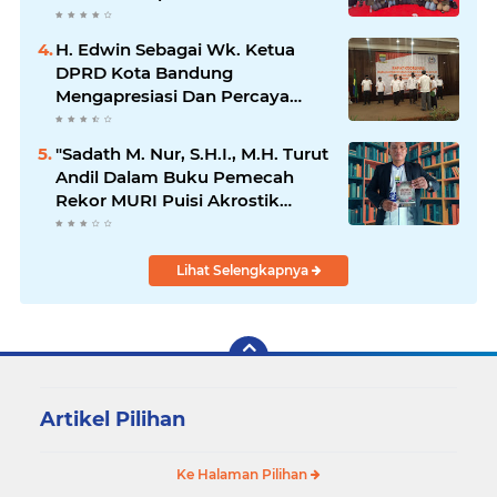
di Kecamatan Bojong
H. Edwin Sebagai Wk. Ketua
DPRD Kota Bandung
Mengapresiasi Dan Percaya
Penuh Kepada Kepemimpinan
Merdi Hajiji Sebagai ketua DPD
"Sadath M. Nur, S.H.I., M.H. Turut
Lpm Kota Bandung Periode
Andil Dalam Buku Pemecah
2021-2026
Rekor MURI Puisi Akrostik
Terbanyak
Lihat Selengkapnya
Artikel Pilihan
Ke Halaman Pilihan