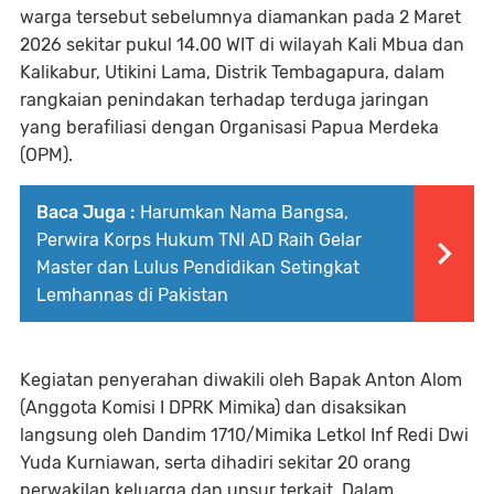
warga tersebut sebelumnya diamankan pada 2 Maret
2026 sekitar pukul 14.00 WIT di wilayah Kali Mbua dan
Kalikabur, Utikini Lama, Distrik Tembagapura, dalam
rangkaian penindakan terhadap terduga jaringan
yang berafiliasi dengan Organisasi Papua Merdeka
(OPM).
Baca Juga :
Harumkan Nama Bangsa,
Perwira Korps Hukum TNI AD Raih Gelar
Master dan Lulus Pendidikan Setingkat
Lemhannas di Pakistan
Kegiatan penyerahan diwakili oleh Bapak Anton Alom
(Anggota Komisi I DPRK Mimika) dan disaksikan
langsung oleh Dandim 1710/Mimika Letkol Inf Redi Dwi
Yuda Kurniawan, serta dihadiri sekitar 20 orang
perwakilan keluarga dan unsur terkait. Dalam