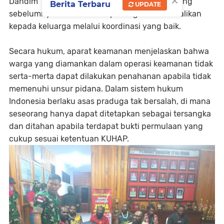
×
Dandim 1710/Mimika sehingga enam warga yang
Berita Terbaru
UPDATE
sebelumnya diamankan dapat segera dikembalikan
kepada keluarga melalui koordinasi yang baik.
Secara hukum, aparat keamanan menjelaskan bahwa
warga yang diamankan dalam operasi keamanan tidak
serta-merta dapat dilakukan penahanan apabila tidak
memenuhi unsur pidana. Dalam sistem hukum
Indonesia berlaku asas praduga tak bersalah, di mana
seseorang hanya dapat ditetapkan sebagai tersangka
dan ditahan apabila terdapat bukti permulaan yang
cukup sesuai ketentuan KUHAP.