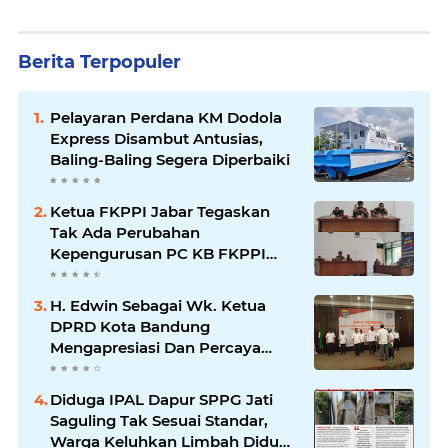
Berita Terpopuler
Pelayaran Perdana KM Dodola
Express Disambut Antusias,
Baling-Baling Segera Diperbaiki
Ketua FKPPI Jabar Tegaskan
Tak Ada Perubahan
Kepengurusan PC KB FKPPI
Sumedang, Ketua Cabang
Diminta Segera Konsolidasi
H. Edwin Sebagai Wk. Ketua
DPRD Kota Bandung
Mengapresiasi Dan Percaya
Penuh Kepada Kepemimpinan
Merdi Hajiji Sebagai ketua DPD
Diduga IPAL Dapur SPPG Jati
Lpm Kota Bandung Periode
Saguling Tak Sesuai Standar,
2021-2026
Warga Keluhkan Limbah Diduga