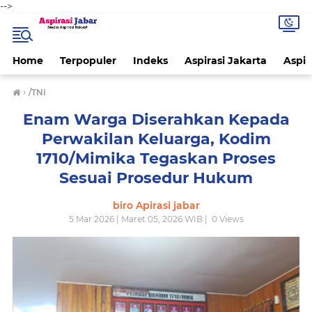
-->
Home
Terpopuler
Indeks
Aspirasi Jakarta
Aspir
›
/TNI
Enam Warga Diserahkan Kepada
Perwakilan Keluarga, Kodim
1710/Mimika Tegaskan Proses
Sesuai Prosedur Hukum
biro Apirasi jabar
5 Mar 2026 | Maret 05, 2026 WIB |
0
Views