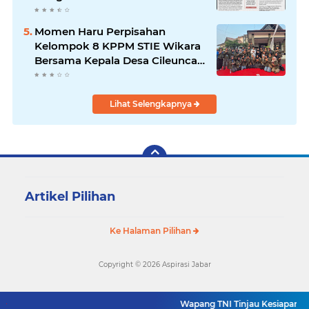
Mengalir ke Sungai
Momen Haru Perpisahan
Kelompok 8 KPPM STIE Wikara
Bersama Kepala Desa Cileunca
di Kecamatan Bojong
Lihat Selengkapnya
Artikel Pilihan
Ke Halaman Pilihan
Copyright ©
2026 Aspirasi Jabar
Wapang TNI Tinjau Kesiapan Yoni