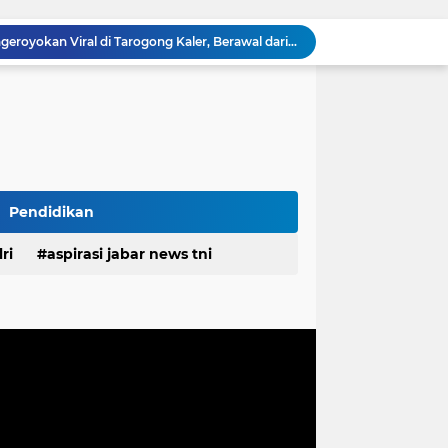
Polisi Ungkap Kasus Pengeroyokan Viral di Tarogong Kaler, Berawal dari Knalpot Brong
pan Yonif TP di Sumatera Utara
PEMDES RAWALELE GELAR MUSDES TENTUKAN RKPDes, PANITIA PILKADES SERTA PERINGATI HUT KE-81 KEMERDEKAAN RI
Ketua FKPPI Jabar Tegaskan Tak Ada Perubahan Kepengurusan PC KB FKPPI Sumedang, Ketua Cabang Diminta Segera Konsolidasi
DPC PPP Kota Tasikmalaya Adakan Musyawarah Anak Cabang, Perkuat Soliditas Partai
Gagas Siklus 3 dan Edukasi Bahasa Asing Bersama LVCOM, Kelompok 1 KKN UIN Bandung Sukses Gelar Rembug Warga Ke-2
Bukan Sekadar Membangun, TMMD Ke-129 Eratkan Keakraban TNI dan Warga Kampung Sesor
Baliho “Calon Kades” Terpasang Sebelum Kampanye, Panitia Pilkades Cimuja Jangan Tutup Mata
Pendidikan
🇮🇩 Menyambut HUT RI ke-81, Warga Nagrog Cicalengka Gelar Gerak Jalan Santai
estasi, Bupati Morotai Kunjungi Mitita Resort
ri
aspirasi jabar news tni
desa
daerah
irasi desa