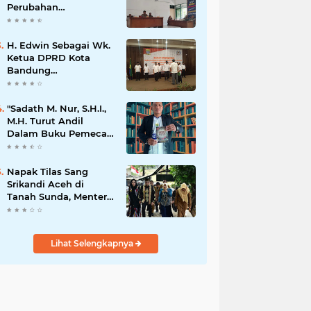
Perubahan
Kepengurusan PC KB
FKPPI Sumedang,
Ketua Cabang Diminta
H. Edwin Sebagai Wk.
Segera Konsolidasi
Ketua DPRD Kota
Bandung
Mengapresiasi Dan
Percaya Penuh
Kepada
"Sadath M. Nur, S.H.I.,
Kepemimpinan Merdi
M.H. Turut Andil
Hajiji Sebagai ketua
Dalam Buku Pemecah
DPD Lpm Kota
Rekor MURI Puisi
Bandung Periode
Akrostik Terbanyak
2021-2026
Napak Tilas Sang
Srikandi Aceh di
Tanah Sunda, Menteri
Ekraf Ziarahi Makam
Cut Nyak Dien di
Sumedang
Lihat Selengkapnya