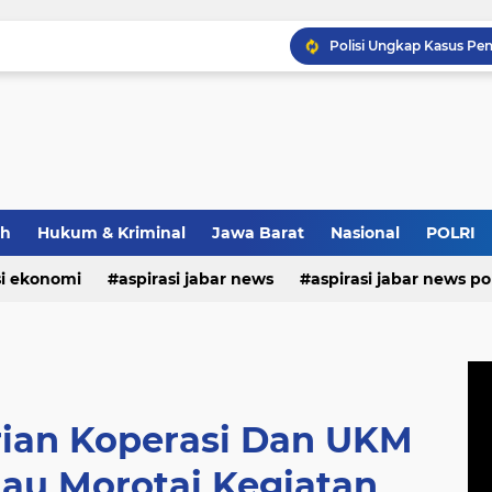
Wapang TNI Tinjau Kesia
ah
Hukum & Kriminal
Jawa Barat
Nasional
POLRI
Pastikan Kenyamanan Inv
si ekonomi
aspirasi jabar news
aspirasi jabar news pol
aspirasi internasional
aspirasi kalabar
bandung
nasional
polri
pendidikan
aspirasi food
asp
rian Koperasi Dan UKM
au Morotai Kegiatan