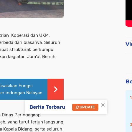
trian Koperasi dan UKM,
rbeda dari biasanya. Seluruh
Vi
jabat struktural, berkumpul
an kegiatan Jum'at Bersih,
Be
isasikan Fungsi
Perlindungan Nelayan
×
Berita Terbaru
UPDATE
a Dinas Perindagkop
eb, yang turut terjun langsung
a Kepala Bidang, serta seluruh