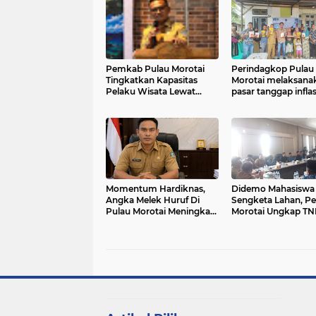
Pemkab Pulau Morotai
Perindagkop Pulau
Tingkatkan Kapasitas
Morotai melaksana
Pelaku Wisata Lewat
pasar tanggap inflas
Sosialisasi Pemasaran
Desa Dehegila
Destinasi
Momentum Hardiknas,
Didemo Mahasiswa 
Angka Melek Huruf Di
Sengketa Lahan, P
Pulau Morotai Meningkat
Morotai Ungkap TN
pada 2025
Mencoba Lakukan
tambahan Sertifika
Lahan Sengketa 40
Hektar