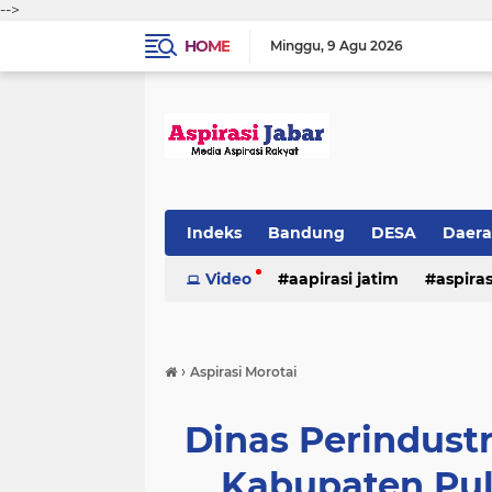
-->
HOME
Minggu
9 Agu 2026
Indeks
Bandung
DESA
Daer
Video
aapirasi jatim
aspira
aspirasi malkut
aspirasi daerah
›
Aspirasi Morotai
hukum & kriminal
jawa barat
Dinas Perindust
Kabupaten Pul