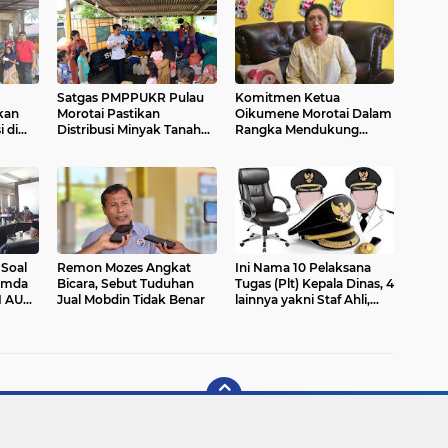
Satgas PMPPUKR Pulau
Komitmen Ketua
kan
Morotai Pastikan
Oikumene Morotai Dalam
i di
Distribusi Minyak Tanah
Rangka Mendukung
Di Desa Nakamura
Kondusifitas Dan
Berjalan Normal
Kerukunan Antar Umat
Beragama Di Wilayah
Kab. Pulau Morotai
Soal
Remon Mozes Angkat
Ini Nama 10 Pelaksana
emda
Bicara, Sebut Tuduhan
Tugas (Plt) Kepala Dinas, 4
I AU
Jual Mobdin Tidak Benar
lainnya yakni Staf Ahli,
Asisten, Camat, dan
t
Sekwan mengisi jabatan
0
baru