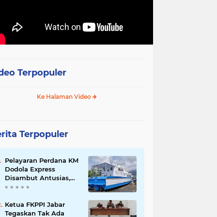
deo Terpopuler
Ke Halaman Video
rita Terpopuler
Pelayaran Perdana KM
Dodola Express
Disambut Antusias,
Baling-Baling Segera
Diperbaiki
Ketua FKPPI Jabar
Tegaskan Tak Ada