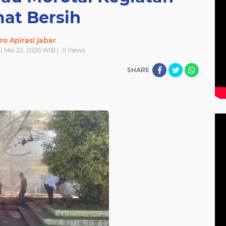
at Bersih
ro Apirasi jabar
| Mei 22, 2026 WIB |
0
Views
SHARE