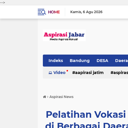
-->
HOME
Kamis
6 Agu 2026
Indeks
Bandung
DESA
Daer
Video
aapirasi jatim
aspira
aspirasi malkut
aspirasi daerah
›
Aspirasi News
hukum & kriminal
jawa barat
Pelatihan Vokasi
di Berbagai Daer