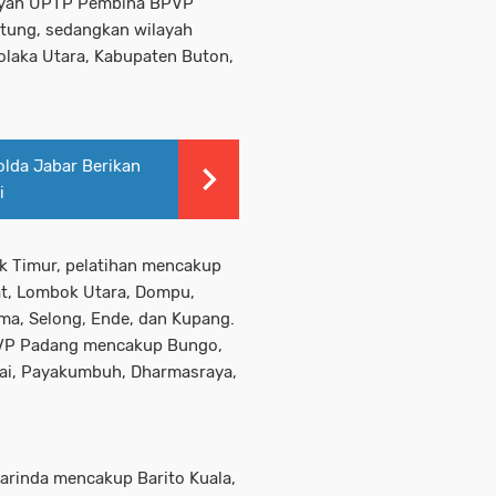
layah UPTP Pembina BPVP
tung, sedangkan wilayah
aka Utara, Kabupaten Buton,
olda Jabar Berikan
i
 Timur, pelatihan mencakup
, Lombok Utara, Dompu,
ma, Selong, Ende, dan Kupang.
PVP Padang mencakup Bungo,
ai, Payakumbuh, Dharmasraya,
rinda mencakup Barito Kuala,