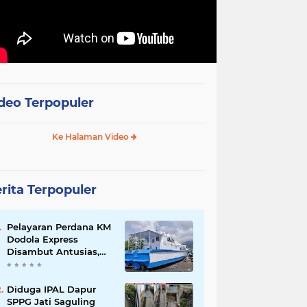
deo Terpopuler
Ke Halaman Video
rita Terpopuler
Pelayaran Perdana KM
Dodola Express
Disambut Antusias,
Baling-Baling Segera
Diperbaiki
Diduga IPAL Dapur
SPPG Jati Saguling