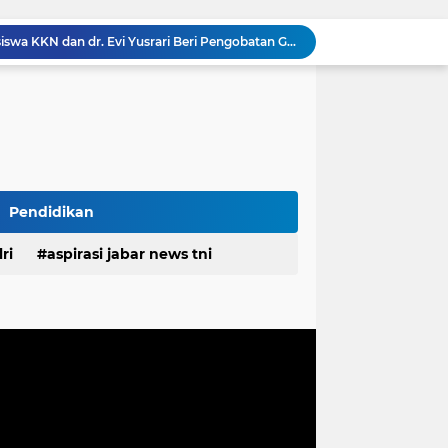
 ASN Tingkatkan Disiplin dan Profesionalisme
Rangkul Komunitas Ojol, Kapolres Purwakarta Perkuat Sinergi Jaga Kamtibmas Dan Keselamatan Berlalu Lintas
Danramil Cicalengka Apresiasiasi; Ketua DPRD Kabupaten Bandung Gelar Dialog Lintas Sektor di Cicalengka, Tampung Aspirasi Langsung Warga
RSUD Cicalengka Gelar Khitanan Gratis Rutin, Layanan Kesehatan Berkualitas Tanpa Beban Biaya
DPRD Sumedang Tegaskan Komitmen Kawal Program Nasional, Pastikan Pembangunan Desa Berpihak kepada Masyarakat
Komisaris Pertamina Patra Niaga Pastikan Keandalan Energi di Bali, Dukung Mobilitas Masyarakat & Wisatawan
g Ayah Tunggal Tetap Mengasuh Buah Hatinya
TMMD Ke-129 Tak Hanya Membangun, Tapi Juga Menanam Harapan Melalui Ketahanan Pangan
Pendidikan
Tingkatkan Kualitas Layanan Publik, Bupati Pulau Morotai Motivasi Kinerja Pegawai PDAM
ri
aspirasi jabar news tni
Gelar Bakti Sosial, Mahasiswa KKN dan dr. Evi Yusrari Beri Pengobatan Gratis Bagi Warga Bojong Timur
desa
daerah
irasi desa