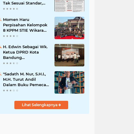
Tak Sesuai Standar,
Warga Keluhkan
Limbah Diduga
Mengalir ke Sungai
Momen Haru
Perpisahan Kelompok
8 KPPM STIE Wikara
Bersama Kepala Desa
Cileunca di
Kecamatan Bojong
H. Edwin Sebagai Wk.
Ketua DPRD Kota
Bandung
Mengapresiasi Dan
Percaya Penuh
Kepada
"Sadath M. Nur, S.H.I.,
Kepemimpinan Merdi
M.H. Turut Andil
Hajiji Sebagai ketua
Dalam Buku Pemecah
DPD Lpm Kota
Rekor MURI Puisi
Bandung Periode
Akrostik Terbanyak
2021-2026
Lihat Selengkapnya