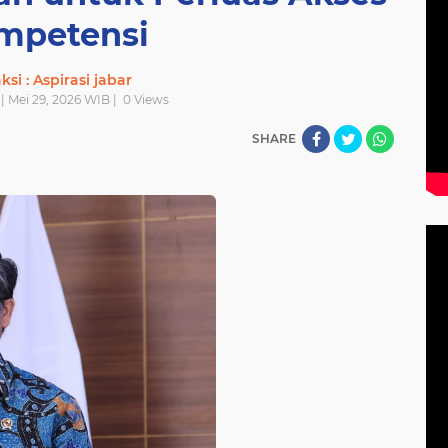
mpetensi
si : Aspirasi jabar
| Mei 29, 2026 WIB |
0
Views
SHARE