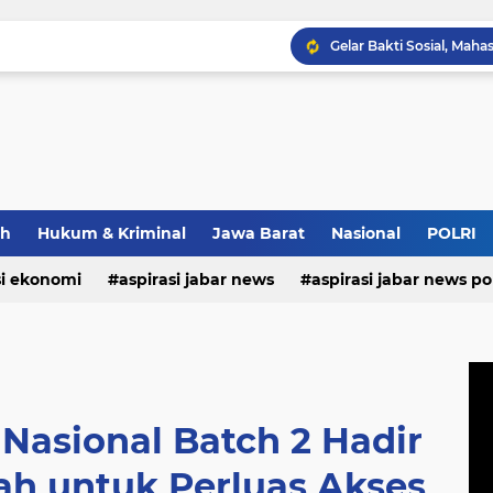
Bupati Morotai Motivasi
Maxim Membantu Seoran
ah
Hukum & Kriminal
Jawa Barat
Nasional
POLRI
si ekonomi
aspirasi jabar news
aspirasi jabar news pol
aspirasi internasional
aspirasi kalabar
bandung
nasional
polri
pendidikan
aspirasi food
asp
 Nasional Batch 2 Hadir
ah untuk Perluas Akses