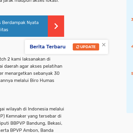
a jarak maupun akses lokasi.
s Berdampak Nyata
itas
×
Berita Terbaru
UPDATE
tch 2 kami laksanakan di
i daerah agar akses pelatihan
ker menargetkan sebanyak 30
ngannya melalui Biro Humas
i wilayah di Indonesia melalui
TP) Kemnaker yang tersebar di
iputi BBPVP Bandung, Bekasi,
 serta BPVP Ambon, Banda