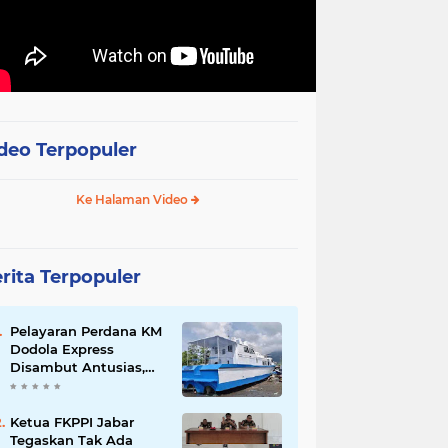
deo Terpopuler
Ke Halaman Video
rita Terpopuler
Pelayaran Perdana KM
Dodola Express
Disambut Antusias,
Baling-Baling Segera
Diperbaiki
Ketua FKPPI Jabar
Tegaskan Tak Ada