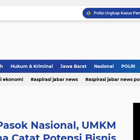
Wapang TNI Tinjau Kesia
Strategi Polda Jabar Da
ah
Hukum & Kriminal
Jawa Barat
Nasional
POLRI
Pastikan Kenyamanan Inv
si ekonomi
aspirasi jabar news
aspirasi jabar news pol
aspirasi internasional
aspirasi kalabar
bandung
nasional
polri
pendidikan
aspirasi food
asp
 Pasok Nasional, UMKM
a Catat Potensi Bisnis