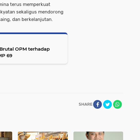
amina terus memperkuat
akyatan sekaligus mendorong
aing, dan berkelanjutan.
Brutal OPM terhadap
MP 69
SHARE