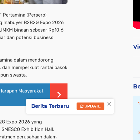
 Pertamina (Persero)
ng Inabuyer B2B2G Expo 2026
s UMKM binaan sebesar Rp10,6
iliar dan potensi business
Vi
rtamina dalam mendorong
, dan memperkuat rantai pasok
upun swasta.
Be
Harapan Masyarakat
×
Berita Terbaru
UPDATE
B2G Expo 2026 yang
 SMESCO Exhibition Hall,
omitmen perusahaan dalam