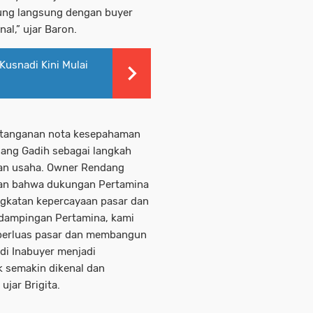
ung langsung dengan buyer
al,” ujar Baron.
Kusnadi Kini Mulai
datanganan nota kesepahaman
ang Gadih sebagai langkah
an usaha. Owner Rendang
kan bahwa dukungan Pertamina
gkatan kepercayaan pasar dan
dampingan Pertamina, kami
perluas pasar dan membangun
 di Inabuyer menjadi
 semakin dikenal dan
ujar Brigita.