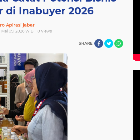
r di Inabuyer 2026
ro Apirasi jabar
| Mei 09, 2026 WIB |
0
Views
SHARE