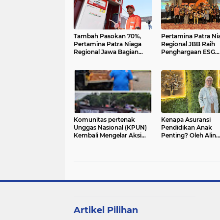
Tambah Pasokan 70%,
Pertamina Patra Ni
Pertamina Patra Niaga
Regional JBB Raih
Regional Jawa Bagian
Penghargaan ESG
Barat Penuhi Kebutuhan
Nusantara 2024
Nelayan di Subang
Komunitas pertenak
Kenapa Asuransi
Unggas Nasional (KPUN)
Pendidikan Anak
Kembali Mengelar Aksi
Penting? Oleh Alin
Tuntutan Kepada
Novina, S.E., M.E.
Pemerintah Agar
Menyerap live Bird.
Artikel Pilihan