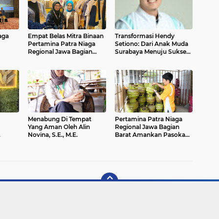
aga
Empat Belas Mitra Binaan
Transformasi Hendy
Pertamina Patra Niaga
Setiono: Dari Anak Muda
Regional Jawa Bagian
Surabaya Menuju Sukses
Barat Ikut Ramaikan
Internasional
Pameran Nasional
SMEXPO 2024
Menabung Di Tempat
Pertamina Patra Niaga
Yang Aman Oleh Alin
Regional Jawa Bagian
Novina, S.E., M.E.
Barat Amankan Pasokan
BBM dan LPG Jelang Idul
Adha 1445 H