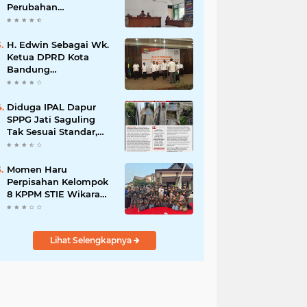
Perubahan
Kepengurusan PC KB
FKPPI Sumedang,
Ketua Cabang Diminta
H. Edwin Sebagai Wk.
Segera Konsolidasi
Ketua DPRD Kota
Bandung
Mengapresiasi Dan
Percaya Penuh
Kepada
Diduga IPAL Dapur
Kepemimpinan Merdi
SPPG Jati Saguling
Hajiji Sebagai ketua
Tak Sesuai Standar,
DPD Lpm Kota
Warga Keluhkan
Bandung Periode
Limbah Diduga
2021-2026
Mengalir ke Sungai
Momen Haru
Perpisahan Kelompok
8 KPPM STIE Wikara
Bersama Kepala Desa
Cileunca di
Kecamatan Bojong
Lihat Selengkapnya