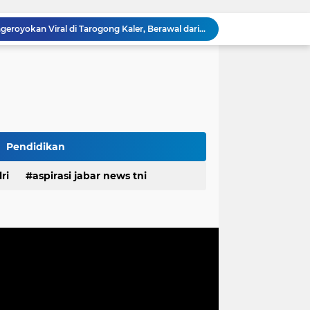
Polisi Ungkap Kasus Pengeroyokan Viral di Tarogong Kaler, Berawal dari Knalpot Brong
pan Yonif TP di Sumatera Utara
PEMDES RAWALELE GELAR MUSDES TENTUKAN RKPDes, PANITIA PILKADES SERTA PERINGATI HUT KE-81 KEMERDEKAAN RI
Ketua FKPPI Jabar Tegaskan Tak Ada Perubahan Kepengurusan PC KB FKPPI Sumedang, Ketua Cabang Diminta Segera Konsolidasi
n Pemprov Jabar Atasi Kejahatan Jalanan
Polda Jabar dan BNNP Perketat Pengawasan Obat Terlarang, Pemburu Targetkan Jaringan Lintas Provinsi
Mitra Kerja SPPG Cikampek Selatan Pertanyakan Dasar Penilaian Akun TikTok Soal Higienitas Dapur Gizi
TMMD Ke-129 Gelar Penyuluhan Wasbang dan Hukum, Tanamkan Kesadaran Berbangsa serta Taat Aturan di Kampung Sesor
Pendidikan
Biaya Revitalisasi Rp.39–49 Juta per Meter, Pedagang Pasar Sunter Podomoro Minta Kejelasan
estasi, Bupati Morotai Kunjungi Mitita Resort
ri
aspirasi jabar news tni
desa
daerah
irasi desa