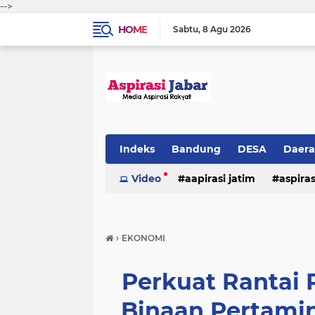
-->
HOME
Sabtu
8 Agu 2026
Indeks
Bandung
DESA
Daer
Video
aapirasi jatim
aspira
aspirasi malkut
aspirasi daerah
›
EKONOMI
hukum & kriminal
jawa barat
Perkuat Rantai
Binaan Pertamin