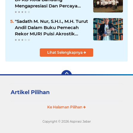
Mengapresiasi Dan Percaya
Penuh Kepada Kepemimpinan
Merdi Hajiji Sebagai ketua DPD
"Sadath M. Nur, S.H.I., M.H. Turut
Lpm Kota Bandung Periode
Andil Dalam Buku Pemecah
2021-2026
Rekor MURI Puisi Akrostik
Terbanyak
Lihat Selengkapnya
Artikel Pilihan
Ke Halaman Pilihan
Copyright ©
2026 Aspirasi Jabar