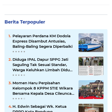
Berita Terpopuler
Pelayaran Perdana KM Dodola
Express Disambut Antusias,
Baling-Baling Segera Diperbaiki
Diduga IPAL Dapur SPPG Jati
Saguling Tak Sesuai Standar,
Warga Keluhkan Limbah Diduga
Mengalir ke Sungai
Momen Haru Perpisahan
Kelompok 8 KPPM STIE Wikara
Bersama Kepala Desa Cileunca
di Kecamatan Bojong
H. Edwin Sebagai Wk. Ketua
DPRD Kota Bandung