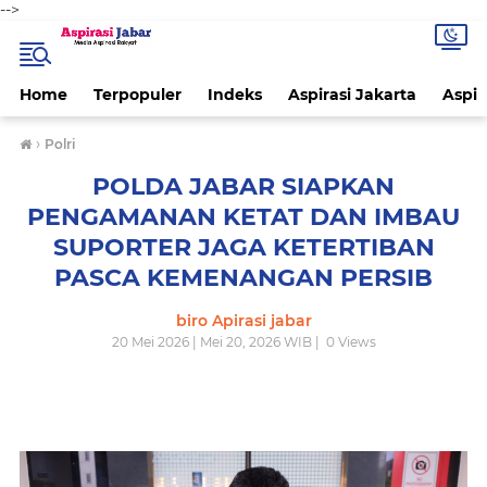
-->
Home
Terpopuler
Indeks
Aspirasi Jakarta
Aspir
›
Polri
POLDA JABAR SIAPKAN
PENGAMANAN KETAT DAN IMBAU
SUPORTER JAGA KETERTIBAN
PASCA KEMENANGAN PERSIB
biro Apirasi jabar
20 Mei 2026 | Mei 20, 2026 WIB |
0
Views