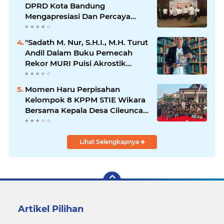
DPRD Kota Bandung
Mengapresiasi Dan Percaya
Penuh Kepada Kepemimpinan
Merdi Hajiji Sebagai ketua DPD
"Sadath M. Nur, S.H.I., M.H. Turut
Lpm Kota Bandung Periode
Andil Dalam Buku Pemecah
2021-2026
Rekor MURI Puisi Akrostik
Terbanyak
Momen Haru Perpisahan
Kelompok 8 KPPM STIE Wikara
Bersama Kepala Desa Cileunca
di Kecamatan Bojong
Lihat Selengkapnya
Artikel Pilihan