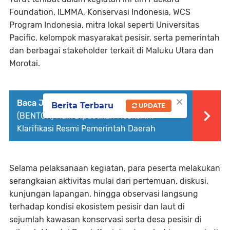
Foundation, ILMMA, Konservasi Indonesia, WCS
Program Indonesia, mitra lokal seperti Universitas
Pacific, kelompok masyarakat pesisir, serta pemerintah
dan berbagai stakeholder terkait di Maluku Utara dan
Morotai.
×
Baca Juga :
Viral Isu Harga Becak Motor
Berita Terbaru
UPDATE
(BENTOR) Naik Dipastikan Hoaks, Ini
Klarifikasi Resmi Pemerintah Daerah
Selama pelaksanaan kegiatan, para peserta melakukan
serangkaian aktivitas mulai dari pertemuan, diskusi,
kunjungan lapangan, hingga observasi langsung
terhadap kondisi ekosistem pesisir dan laut di
sejumlah kawasan konservasi serta desa pesisir di