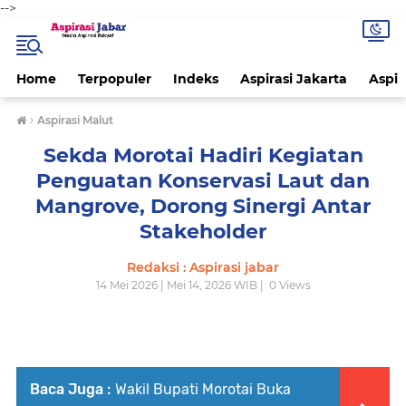
-->
Home
Terpopuler
Indeks
Aspirasi Jakarta
Aspir
›
Aspirasi Malut
Sekda Morotai Hadiri Kegiatan
Penguatan Konservasi Laut dan
Mangrove, Dorong Sinergi Antar
Stakeholder
Redaksi : Aspirasi jabar
14 Mei 2026 | Mei 14, 2026 WIB |
0
Views
Baca Juga :
Wakil Bupati Morotai Buka