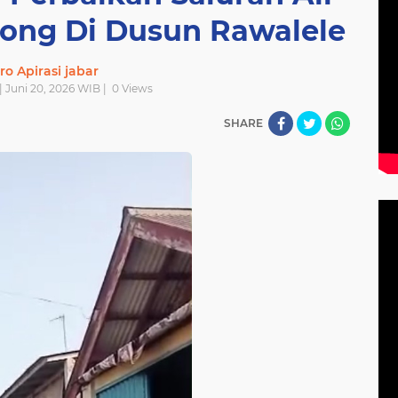
rong Di Dusun Rawalele
ro Apirasi jabar
| Juni 20, 2026 WIB |
0
Views
SHARE