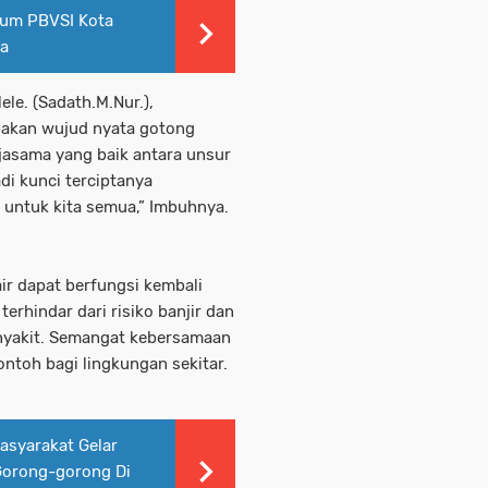
etum PBVSI Kota
ta
le. (Sadath.M.Nur.),
pakan wujud nyata gotong
jasama yang baik antara unsur
di kunci terciptanya
 untuk kita semua,” Imbuhnya.
air dapat berfungsi kembali
erhindar dari risiko banjir dan
nyakit. Semangat kebersamaan
ontoh bagi lingkungan sekitar.
syarakat Gelar
 Gorong-gorong Di