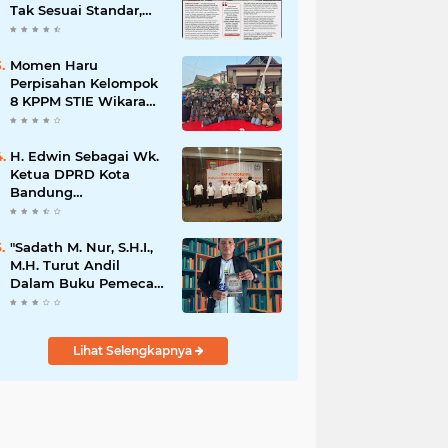
Tak Sesuai Standar,
Warga Keluhkan
Limbah Diduga
Mengalir ke Sungai
Momen Haru
Perpisahan Kelompok
8 KPPM STIE Wikara
Bersama Kepala Desa
Cileunca di
Kecamatan Bojong
H. Edwin Sebagai Wk.
Ketua DPRD Kota
Bandung
Mengapresiasi Dan
Percaya Penuh
Kepada
"Sadath M. Nur, S.H.I.,
Kepemimpinan Merdi
M.H. Turut Andil
Hajiji Sebagai ketua
Dalam Buku Pemecah
DPD Lpm Kota
Rekor MURI Puisi
Bandung Periode
Akrostik Terbanyak
2021-2026
Lihat Selengkapnya