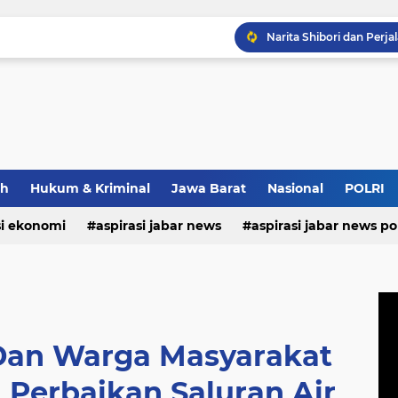
ah
Hukum & Kriminal
Jawa Barat
Nasional
POLRI
si ekonomi
aspirasi jabar news
aspirasi jabar news pol
Narita Shibori dan Perj
aspirasi internasional
aspirasi kalabar
bandung
nasional
polri
pendidikan
aspirasi food
asp
an Warga Masyarakat
i Perbaikan Saluran Air