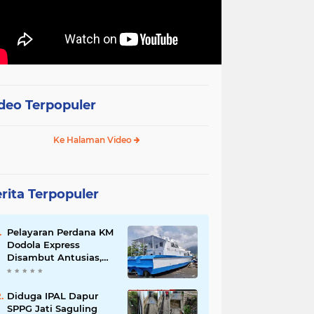
deo Terpopuler
Ke Halaman Video
rita Terpopuler
Pelayaran Perdana KM
Dodola Express
Disambut Antusias,
Baling-Baling Segera
Diperbaiki
Diduga IPAL Dapur
SPPG Jati Saguling