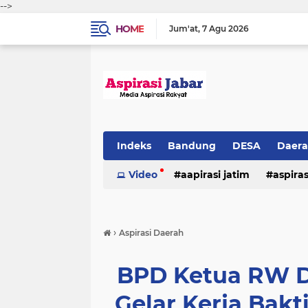
-->
HOME
Jum'at
7 Agu 2026
Indeks
Bandung
DESA
Daer
Video
aapirasi jatim
aspira
aspirasi malkut
aspirasi daerah
›
Aspirasi Daerah
hukum & kriminal
jawa barat
BPD Ketua RW D
Gelar Kerja Bakt