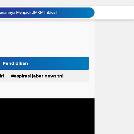
Polda Jabar Gulung 1.245 Tersangka Narkoba dan Miras, Jutaan Obat Keras Dimusnahkan
Ribuan Knalpot Brong Disita Polisi, Gubernur Jabar Kang Dedi Bakal Berikan Kompensasi Knalpot Standar
Sikat Kejahatan Jalanan di Jabar, 413 Pelaku Diciduk dan 1.016 Motor Disita
Bupati Pulau Morotai Membuka Semarak HUT RI ke-81, Event Domino Gotalamo Cup
TMMD Ke-129 Tuntaskan Pembukaan Lahan 1 Hektar, Siap Ditanami untuk Perkuat Ketahanan Pangan Kampung Sesor
Komentar Tak Beretika di Medsos, Perawat RSUD Cicalengka Dinonaktifkan Sementara
Komisaris Independen Pertamina Patra Niaga Terpikat Produk UMKM Mitra Binaan dengan Sentuhan Kemanusiaan dan Keberlanjutan
Polda Jabar Tindak Penyalahgunaan AI untuk Manipulasi Digital, Penyidik Gandeng 4 Ahli
Pendidikan
Proyek Labkesmas mencapai 80 persen progres fisiknya sudah melampaui dari realisasi anggaran
ri
aspirasi jabar news tni
alanannya Menjadi UMKM Inklusif
desa
daerah
irasi desa