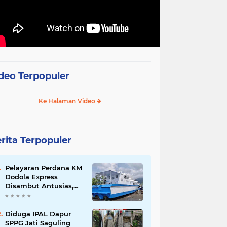
deo Terpopuler
Ke Halaman Video
rita Terpopuler
Pelayaran Perdana KM
Dodola Express
Disambut Antusias,
Baling-Baling Segera
Diperbaiki
Diduga IPAL Dapur
SPPG Jati Saguling