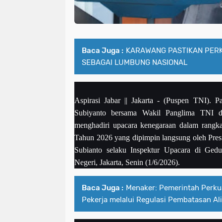
Baca Juga :
KARAWANG PASTIKAN PERK
SEBAGAI LUMBUNG NASIONAL
Aspirasi Jabar || Jakarta
- (Puspen TNI). P
Subiyanto bersama Wakil Panglima TNI d
menghadiri upacara kenegaraan dalam rangka
Tahun 2026 yang dipimpin langsung oleh Pre
Subianto selaku Inspektur Upacara di Gedu
Negeri, Jakarta, Senin (1/6/2026).
Baca Juga :
Menaker: Pemerintah Perku
Pekerja melalui Regulasi Pembatasan Al