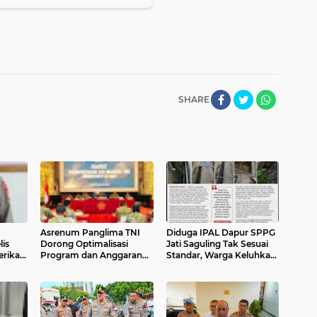
SHARE
Asrenum Panglima TNI
Diduga IPAL Dapur SPPG
is
Dorong Optimalisasi
Jati Saguling Tak Sesuai
erikan
Program dan Anggaran
Standar, Warga Keluhkan
Satker Lewat Evaluasi
Limbah Diduga Mengalir
a
Kinerja
ke Sungai
 Jabar