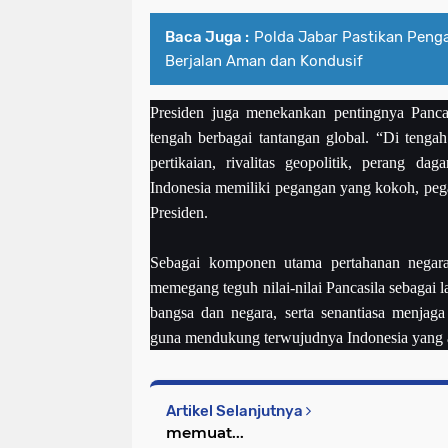
Baca Juga :
Polda Jabar Pastikan Peng
Berjalan Aman dan Kondusif
Presiden juga menekankan pentingnya Panca
tengah berbagai tantangan global. “Di tenga
pertikaian, rivalitas geopolitik, perang da
Indonesia memiliki pegangan yang kokoh, pegan
Presiden.
Sebagai komponen utama pertahanan negara
memegang teguh nilai-nilai Pancasila sebagai
bangsa dan negara, serta senantiasa menjaga
guna mendukung terwujudnya Indonesia yang am
Artikel Selanjutnya
memuat...