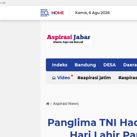
-->
HOME
Kamis
6 Agu 2026
Indeks
Bandung
DESA
Daer
Video
aapirasi jatim
aspira
aspirasi malkut
aspirasi daerah
›
Aspirasi News
hukum & kriminal
jawa barat
Panglima TNI Had
Hari Lahir P