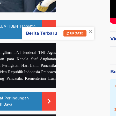
UAT IDENTITASNYA
×
Berita Terbaru
UPDATE
Vi
anglima TNI Jenderal TNI Agus
an para Kepala Staf Angkatan
 Peringatan Hari Lahir Pancasila
Be
siden Republik Indonesia Prabowo
ng Pancasila, Kementerian Luar
at Perlindungan
ih Daya