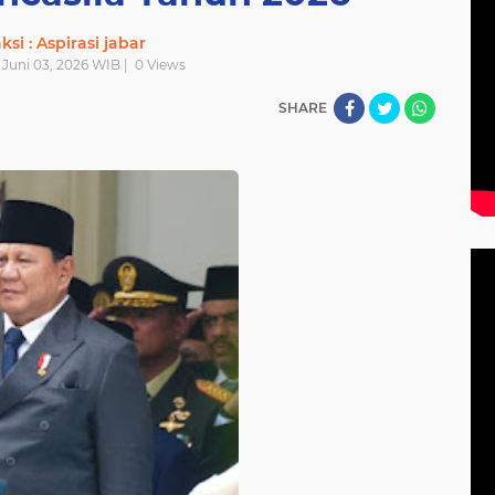
si : Aspirasi jabar
 Juni 03, 2026 WIB |
0
Views
SHARE