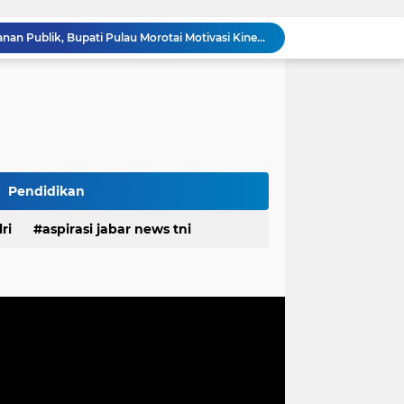
Tingkatkan Kualitas Layanan Publik, Bupati Pulau Morotai Motivasi Kinerja Pegawai PDAM
Gelar Bakti Sosial, Mahasiswa KKN dan dr. Evi Yusrari Beri Pengobatan Gratis Bagi Warga Bojong Timur
 ASN Tingkatkan Disiplin dan Profesionalisme
Rangkul Komunitas Ojol, Kapolres Purwakarta Perkuat Sinergi Jaga Kamtibmas Dan Keselamatan Berlalu Lintas
Danramil Cicalengka Apresiasiasi; Ketua DPRD Kabupaten Bandung Gelar Dialog Lintas Sektor di Cicalengka, Tampung Aspirasi Langsung Warga
Dua Kali Ajukan Audiensi Tak Digubris, Perkara Dinas Pendidikan Kabupaten Bekasi Terancam Masuk Babak Baru Proses Hukum
Ketua DPRD Kabupaten Bandung Gelar Dialog Lintas Sektor di Nagreg, Tampung Aspirasi Warga Secara Langsung
IKKT PWA Enam Dekade Berkarya Mewujudkan Kesejahteraan Keluarga yang Berkualitas
Pendidikan
Medan Terjal Tak Surutkan Semangat Anggota Satgas TMMD Ke-129, Gotong Royong Wujudkan Pembangunan di Kampung Sesor
ri
aspirasi jabar news tni
TMMD Ke-129 Tak Hanya Membangun, Tapi Juga Menanam Harapan Melalui Ketahanan Pangan
desa
daerah
irasi desa