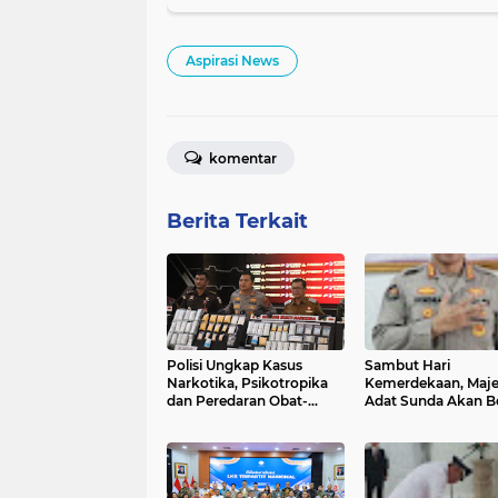
Aspirasi News
komentar
Berita Terkait
Polisi Ungkap Kasus
Sambut Hari
Narkotika, Psikotropika
Kemerdekaan, Majel
dan Peredaran Obat-
Adat Sunda Akan B
Obatan Tanpa Izin Periode
Anugerah Award
pertengahan Juli 2026
Kebudayaan Kepad
Kabid Humas Polda