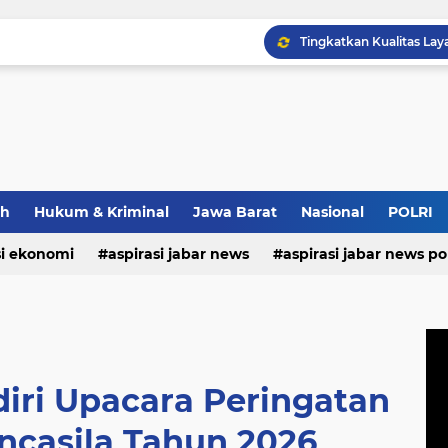
Bupati Morotai Motivasi
ah
Hukum & Kriminal
Jawa Barat
Nasional
POLRI
si ekonomi
aspirasi jabar news
aspirasi jabar news pol
aspirasi internasional
aspirasi kalabar
bandung
nasional
polri
pendidikan
aspirasi food
asp
iri Upacara Peringatan
ancasila Tahun 2026