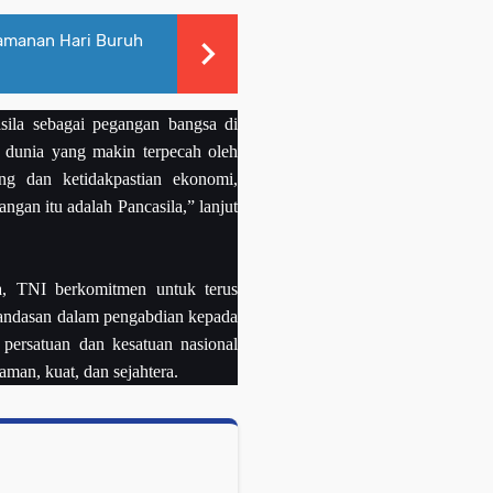
amanan Hari Buruh
sila sebagai pegangan bangsa di
h dunia yang makin terpecah oleh
gang dan ketidakpastian ekonomi,
gan itu adalah Pancasila,” lanjut
, TNI berkomitmen untuk terus
 landasan dalam pengabdian kepada
 persatuan dan kesatuan nasional
an, kuat, dan sejahtera.