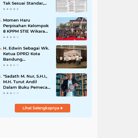
Tak Sesuai Standar,
Warga Keluhkan
Limbah Diduga
Mengalir ke Sungai
Momen Haru
Perpisahan Kelompok
8 KPPM STIE Wikara
Bersama Kepala Desa
Cileunca di
Kecamatan Bojong
H. Edwin Sebagai Wk.
Ketua DPRD Kota
Bandung
Mengapresiasi Dan
Percaya Penuh
Kepada
"Sadath M. Nur, S.H.I.,
Kepemimpinan Merdi
M.H. Turut Andil
Hajiji Sebagai ketua
Dalam Buku Pemecah
DPD Lpm Kota
Rekor MURI Puisi
Bandung Periode
Akrostik Terbanyak
2021-2026
Lihat Selengkapnya