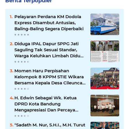
Berita Terpopuler
Pelayaran Perdana KM Dodola
Express Disambut Antusias,
Baling-Baling Segera Diperbaiki
Diduga IPAL Dapur SPPG Jati
Saguling Tak Sesuai Standar,
Warga Keluhkan Limbah Diduga
Mengalir ke Sungai
Momen Haru Perpisahan
Kelompok 8 KPPM STIE Wikara
Bersama Kepala Desa Cileunca
di Kecamatan Bojong
H. Edwin Sebagai Wk. Ketua
DPRD Kota Bandung
Mengapresiasi Dan Percaya
Penuh Kepada Kepemimpinan
Merdi Hajiji Sebagai ketua DPD
"Sadath M. Nur, S.H.I., M.H. Turut
Lpm Kota Bandung Periode