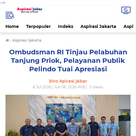
-->
Home
Terpopuler
Indeks
Aspirasi Jakarta
Aspir
›
Aspirasi Jakarta
Ombudsman RI Tinjau Pelabuhan
Tanjung Priok, Pelayanan Publik
Pelindo Tuai Apresiasi
biro Apirasi jabar
8 Jul 2026 | Juli 08, 2026 WIB |
0
Views