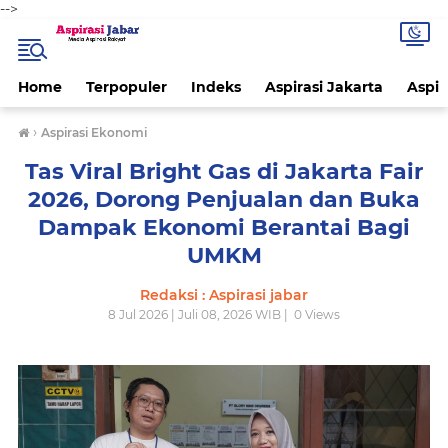
-->
Home
Terpopuler
Indeks
Aspirasi Jakarta
Aspir
›
Aspirasi Ekonomi
Tas Viral Bright Gas di Jakarta Fair
2026, Dorong Penjualan dan Buka
Dampak Ekonomi Berantai Bagi
UMKM
Redaksi : Aspirasi jabar
8 Jul 2026 | Juli 08, 2026 WIB |
0
Views