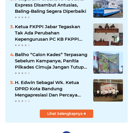
Express Disambut Antusias,
Baling-Baling Segera Diperbaiki
Ketua FKPPI Jabar Tegaskan
Tak Ada Perubahan
Kepengurusan PC KB FKPPI
Sumedang, Ketua Cabang
Diminta Segera Konsolidasi
Baliho “Calon Kades” Terpasang
Sebelum Kampanye, Panitia
Pilkades Cimuja Jangan Tutup
Mata
H. Edwin Sebagai Wk. Ketua
DPRD Kota Bandung
Mengapresiasi Dan Percaya
Penuh Kepada Kepemimpinan
Merdi Hajiji Sebagai ketua DPD
Lpm Kota Bandung Periode
Lihat Selengkapnya
2021-2026