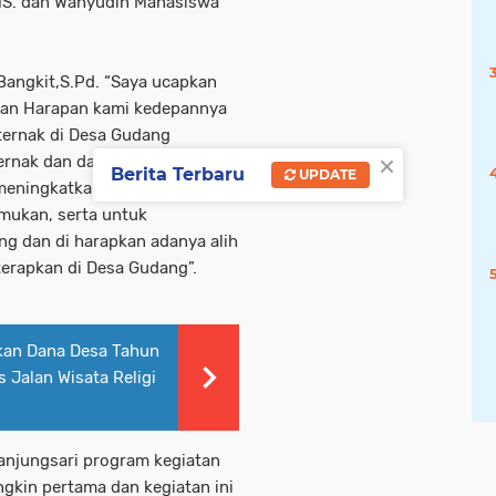
MS. dan Wahyudin Mahasiswa
ngkit,S.Pd. “Saya ucapkan
dan Harapan kami kedepannya
ternak di Desa Gudang
×
ternak dan dalam pembuatan
Berita Terbaru
UPDATE
eningkatkan produksi baik
mukan, serta untuk
g dan di harapkan adanya alih
terapkan di Desa Gudang”.
ikan Dana Desa Tahun
 Jalan Wisata Religi
anjungsari program kegiatan
ngkin pertama dan kegiatan ini