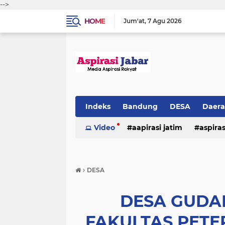
-->
HOME
Jum'at
7 Agu 2026
Indeks
Bandung
DESA
Daer
Video
aapirasi jatim
aspira
aspirasi malkut
aspirasi daerah
›
DESA
hukum & kriminal
jawa barat
DESA GUD
FAKULTAS PETE