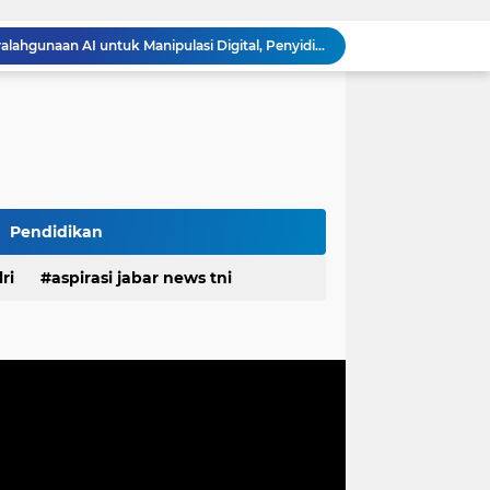
Unggah Konten Manipulasi AI di Media Sosial, Pria di Cimahi Terancam 12 Tahun Penjara
Polda Jabar Bongkar Kasus Ujaran Kebencian Berbasis AI, Pelaku Cari Engagement dan Finansial
Polisi Tangkap 2 Pria Pengunggah Konten Provokasi dan Unggahan Palsu Soal Pemerintah di Threads
Baut dan Besi Bendung Rengrang Dicuri, Bupati : Jangan Main-main dengan Aset Negara yang Menyangkut Nyawa dan Ketahanan Pangan
Diduga Kembali Beroperasi, Galian C di Cikahuripan Cianjur Kembali Disorot; Isu Intimidasi Wartawan Mencuat
Satgas TMMD Ke-129 Pastikan Kesehatan Warga Masyarakat dan Personel Tetap Prima Demi Suksesnya TMMD di Kampung Sesor
RSUD Cicalengka Gelar Khitanan Gratis Rutin, Layanan Kesehatan Berkualitas Tanpa Beban Biaya
DPRD Sumedang Tegaskan Komitmen Kawal Program Nasional, Pastikan Pembangunan Desa Berpihak kepada Masyarakat
Pendidikan
Komisaris Independen Pertamina Patra Niaga Terpikat Produk UMKM Mitra Binaan dengan Sentuhan Kemanusiaan dan Keberlanjutan
ri
aspirasi jabar news tni
Polda Jabar Tindak Penyalahgunaan AI untuk Manipulasi Digital, Penyidik Gandeng 4 Ahli
desa
daerah
irasi desa