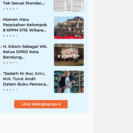
Tak Sesuai Standar,
Warga Keluhkan
Limbah Diduga
Mengalir ke Sungai
Momen Haru
Perpisahan Kelompok
8 KPPM STIE Wikara
Bersama Kepala Desa
Cileunca di
Kecamatan Bojong
H. Edwin Sebagai Wk.
Ketua DPRD Kota
Bandung
Mengapresiasi Dan
Percaya Penuh
Kepada
"Sadath M. Nur, S.H.I.,
Kepemimpinan Merdi
M.H. Turut Andil
Hajiji Sebagai ketua
Dalam Buku Pemecah
DPD Lpm Kota
Rekor MURI Puisi
Bandung Periode
Akrostik Terbanyak
2021-2026
Lihat Selengkapnya