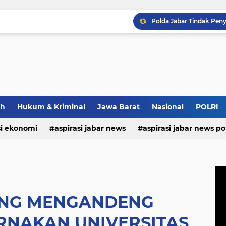
ah
Hukum & Kriminal
Jawa Barat
Nasional
POLRI
si ekonomi
aspirasi jabar news
aspirasi jabar news pol
aspirasi internasional
aspirasi kalabar
bandung
nasional
polri
pendidikan
aspirasi food
asp
ANG MENGANDENG
RNAKAN UNIVERSITAS