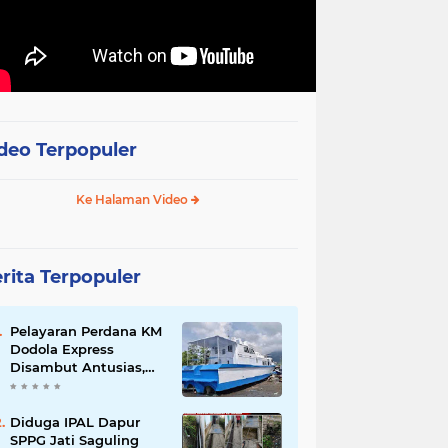
deo Terpopuler
Ke Halaman Video
rita Terpopuler
Pelayaran Perdana KM
Dodola Express
Disambut Antusias,
Baling-Baling Segera
Diperbaiki
Diduga IPAL Dapur
SPPG Jati Saguling