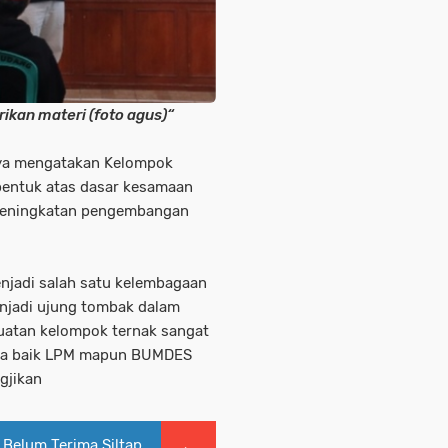
kan materi (foto agus)“
nya mengatakan Kelompok
bentuk atas dasar kesamaan
 peningkatan pengembangan
njadi salah satu kelembagaan
njadi ujung tombak dalam
atan kelompok ternak sangat
esa baik LPM mapun BUMDES
ngjikan
Belum Terima Siltap,