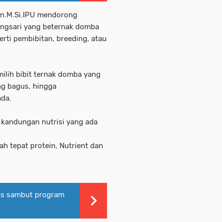
an.M.Si.IPU mendorong
ungsari yang beternak domba
rti pembibitan, breeding, atau
milih bibit ternak domba yang
g bagus, hingga
ada.
kandungan nutrisi yang ada
h tepat protein, Nutrient dan
as sambut program