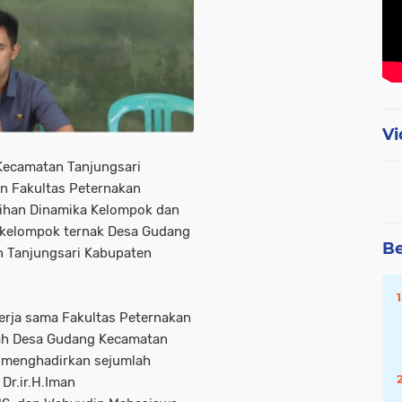
Vi
Kecamatan Tanjungsari
n Fakultas Peternakan
tihan Dinamika Kelompok dan
i kelompok ternak Desa Gudang
Be
n Tanjungsari Kabupaten
 kerja sama Fakultas Peternakan
tah Desa Gudang Kecamatan
 menghadirkan sejumlah
Dr.ir.H.Iman