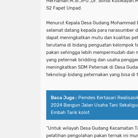
Hernaman.M.Si.,IPU.,Dr. Sondi Kuswayan.
S2 Fapet Unpad.
Menurut Kepala Desa Gudang Mohammad Ba
selamat datang kepada para narasumber 
dapat meningkatkan mutu dan kualitas pe
terutama di bidang penguatan kelompok 
pakan sehingga lebih mempermudah dan m
yang peternak bridding dan usaha pengge
meningkatkan SDM Peternak di Desa Gudan
teknologi bidang peternakan yang bisa di 
Baca Juga :
Pemdes Kertasari Realisas
2024 Bangun Jalan Usaha Tani Sekaligus
Embah Tarik kolot
"Untuk wilayah Desa Gudang Kecamatan T
pelatihan pengolahan pakan ternak ini mu