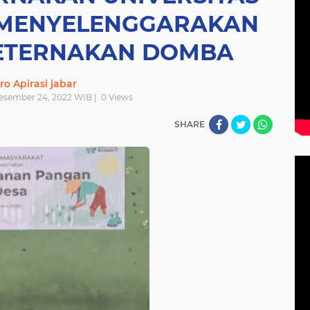
 MENYELENGGARAKAN
PETERNAKAN DOMBA
ro Apirasi jabar
Desember 24, 2022 WIB |
0
Views
SHARE