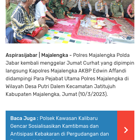
Aspirasijabar | Majalengka -
Polres Majalengka Polda
Jabar kembali menggelar Jumat Curhat yang dipimpin
langsung Kapolres Majalengka AKBP Edwin Affandi
didampingi Para Pejabat Utama Polres Majalengka di
Wilayah Desa Putri Dalem Kecamatan Jatitujuh
Kabupaten Majalengka, Jumat (10/3/2023).
Baca Juga :
Polsek Kawasan Kalibaru
Gencar Sosialisasikan Kamtibmas dan
Antisipasi Kebakaran di Pergudangan dan