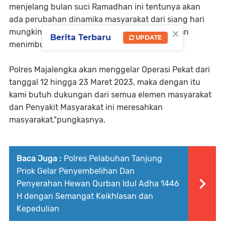
menjelang bulan suci Ramadhan ini tentunya akan
ada perubahan dinamika masyarakat dari siang hari
×
mungkin aktifitasnya di malam hari dan ini akan
Berita Terbaru
UPDATE
menimbulkan kerawanan sendiri.
Polres Majalengka akan menggelar Operasi Pekat dari
tanggal 12 hingga 23 Maret 2023, maka dengan itu
kami butuh dukungan dari semua elemen masyarakat
dan Penyakit Masyarakat ini meresahkan
masyarakat."pungkasnya.
Baca Juga :
Polres Pelabuhan Tanjung
Priok Gelar Penyembelihan Dan
Penyerahan Hewan Qurban Idul Adha 1446
H dengan Semangat Keikhlasan dan
Kepedulian