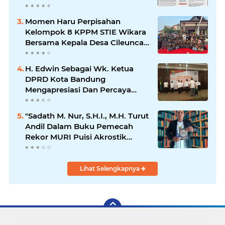
Mengalir ke Sungai
Momen Haru Perpisahan
Kelompok 8 KPPM STIE Wikara
Bersama Kepala Desa Cileunca
di Kecamatan Bojong
H. Edwin Sebagai Wk. Ketua
DPRD Kota Bandung
Mengapresiasi Dan Percaya
Penuh Kepada Kepemimpinan
Merdi Hajiji Sebagai ketua DPD
"Sadath M. Nur, S.H.I., M.H. Turut
Lpm Kota Bandung Periode
Andil Dalam Buku Pemecah
2021-2026
Rekor MURI Puisi Akrostik
Terbanyak
Lihat Selengkapnya