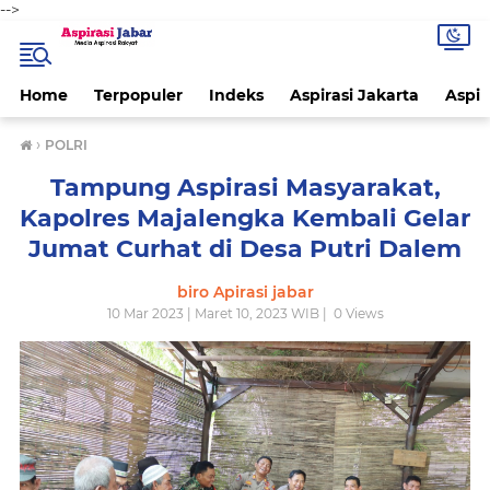
-->
Home
Terpopuler
Indeks
Aspirasi Jakarta
Aspir
›
POLRI
Tampung Aspirasi Masyarakat,
Kapolres Majalengka Kembali Gelar
Jumat Curhat di Desa Putri Dalem
biro Apirasi jabar
10 Mar 2023 | Maret 10, 2023 WIB |
0
Views