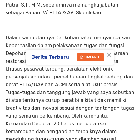
Putra, S.T., M.M. sebelumnya memangku jabatan
sebagai Paban IV/ PTTA & AVI Skomlekau.
Dalam sambutannya Dankoharmatau menyampaikan
Keberhasilan dalam pelaksanaan tugas dan fungsi
×
Depohar 20 sebagai satuan pelaksana pemeliharaan
Berita Terbaru
UPDATE
restorasi terhadap peralatan avionik, elektronika
khusus pesawat terbang, peralatan elektronik
persenjataan udara, pemeliharaan tingkat sedang dan
berat PTTA/UAV dan ACMI serta alat ukur presisi.
Tugas-tugas dan tanggung jawab yang saya sebutkan
di atas tentunya cukup berat bila kita tidak memiliki
kreativitas dan inovasi sesuai dengan tantangan tugas
yang semakin berkembang. Oleh karena itu,
Komandan Depohar 20 harus mencurahkan
kemampuan dan pengabdian terbaiknya dalam
mendukung tugas-tugas yang diemban sesuai