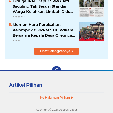
Diduga IPAL Dapur SPPG Jati
Lpm Kota Bandung Periode
Saguling Tak Sesuai Standar,
2021-2026
Warga Keluhkan Limbah Diduga
Mengalir ke Sungai
Momen Haru Perpisahan
Kelompok 8 KPPM STIE Wikara
Bersama Kepala Desa Cileunca
di Kecamatan Bojong
Lihat Selengkapnya
Artikel Pilihan
Ke Halaman Pilihan
Copyright ©
2026 Aspirasi Jabar