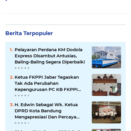
-
Berita Terpopuler
Pelayaran Perdana KM Dodola
Express Disambut Antusias,
Baling-Baling Segera Diperbaiki
Ketua FKPPI Jabar Tegaskan
Tak Ada Perubahan
Kepengurusan PC KB FKPPI
Sumedang, Ketua Cabang
Diminta Segera Konsolidasi
H. Edwin Sebagai Wk. Ketua
DPRD Kota Bandung
Mengapresiasi Dan Percaya
Penuh Kepada Kepemimpinan
Merdi Hajiji Sebagai ketua DPD