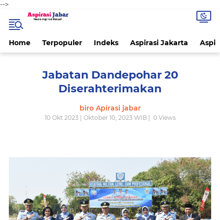
-->
Home
Terpopuler
Indeks
Aspirasi Jakarta
Aspir
Jabatan Dandepohar 20
Diserahterimakan
biro Apirasi jabar
10 Okt 2023 | Oktober 10, 2023 WIB |
0
Views