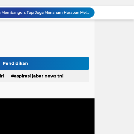
Tingkatkan Kualitas Layanan Publik, Bupati Pulau Morotai Motivasi Kinerja Pegawai PDAM
Polisi Tangkap 2 Pria Pengunggah Konten Provokasi dan Unggahan Palsu Soal Pemerintah di Threads
Baut dan Besi Bendung Rengrang Dicuri, Bupati : Jangan Main-main dengan Aset Negara yang Menyangkut Nyawa dan Ketahanan Pangan
Diduga Kembali Beroperasi, Galian C di Cikahuripan Cianjur Kembali Disorot; Isu Intimidasi Wartawan Mencuat
Satgas TMMD Ke-129 Pastikan Kesehatan Warga Masyarakat dan Personel Tetap Prima Demi Suksesnya TMMD di Kampung Sesor
RSUD Cicalengka Gelar Khitanan Gratis Rutin, Layanan Kesehatan Berkualitas Tanpa Beban Biaya
DPRD Sumedang Tegaskan Komitmen Kawal Program Nasional, Pastikan Pembangunan Desa Berpihak kepada Masyarakat
Komisaris Pertamina Patra Niaga Pastikan Keandalan Energi di Bali, Dukung Mobilitas Masyarakat & Wisatawan
Pendidikan
g Ayah Tunggal Tetap Mengasuh Buah Hatinya
ri
aspirasi jabar news tni
TMMD Ke-129 Tak Hanya Membangun, Tapi Juga Menanam Harapan Melalui Ketahanan Pangan
desa
daerah
irasi desa