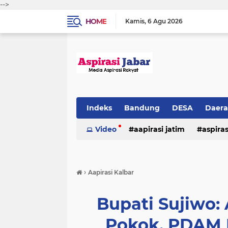
-->
HOME
Kamis
6 Agu 2026
Indeks
Bandung
DESA
Daer
Video
aapirasi jatim
aspira
aspirasi malkut
aspirasi daerah
›
Aapirasi Kalbar
hukum & kriminal
jawa barat
Bupati Sujiwo:
Pokok, PDAM 