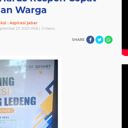
an Warga
si : Aspirasi jabar
eptember 27, 2025 WIB |
0
Views
SHARE