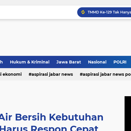
ah
Hukum & Kriminal
Jawa Barat
Nasional
POLRI
Maxim Membantu Seoran
si ekonomi
aspirasi jabar news
aspirasi jabar news pol
aspirasi internasional
aspirasi kalabar
bandung
nasional
polri
pendidikan
aspirasi food
asp
 Air Bersih Kebutuhan
Harus Respon Cepat