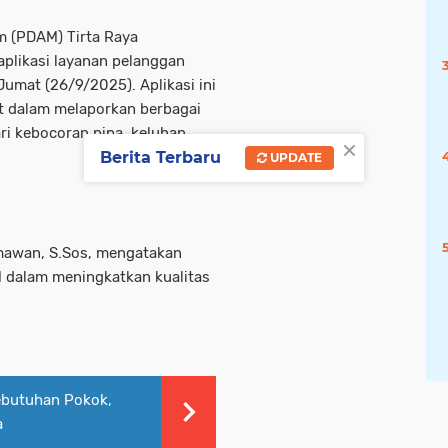
m (PDAM) Tirta Raya
plikasi layanan pelanggan
umat (26/9/2025). Aplikasi ini
 dalam melaporkan berbagai
ari kebocoran pipa, keluhan
×
Berita Terbaru
UPDATE
mawan, S.Sos, mengatakan
M dalam meningkatkan kualitas
Kebutuhan Pokok,
a