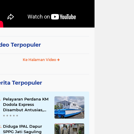
deo Terpopuler
Ke Halaman Video
rita Terpopuler
Pelayaran Perdana KM
Dodola Express
Disambut Antusias,
Baling-Baling Segera
Diperbaiki
Diduga IPAL Dapur
SPPG Jati Saguling