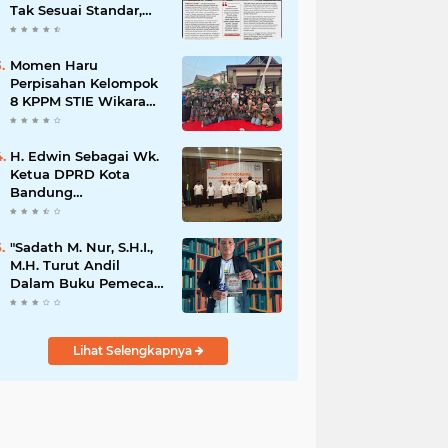
Tak Sesuai Standar,
Warga Keluhkan
Limbah Diduga
Mengalir ke Sungai
Momen Haru
Perpisahan Kelompok
8 KPPM STIE Wikara
Bersama Kepala Desa
Cileunca di
Kecamatan Bojong
H. Edwin Sebagai Wk.
Ketua DPRD Kota
Bandung
Mengapresiasi Dan
Percaya Penuh
Kepada
"Sadath M. Nur, S.H.I.,
Kepemimpinan Merdi
M.H. Turut Andil
Hajiji Sebagai ketua
Dalam Buku Pemecah
DPD Lpm Kota
Rekor MURI Puisi
Bandung Periode
Akrostik Terbanyak
2021-2026
Lihat Selengkapnya