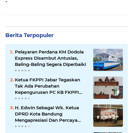
-
Berita Terpopuler
Pelayaran Perdana KM Dodola
Express Disambut Antusias,
Baling-Baling Segera Diperbaiki
Ketua FKPPI Jabar Tegaskan
Tak Ada Perubahan
Kepengurusan PC KB FKPPI
Sumedang, Ketua Cabang
Diminta Segera Konsolidasi
H. Edwin Sebagai Wk. Ketua
DPRD Kota Bandung
Mengapresiasi Dan Percaya
Penuh Kepada Kepemimpinan
Merdi Hajiji Sebagai ketua DPD