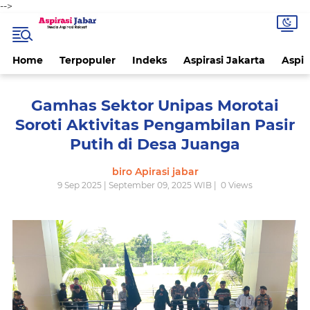
-->
Home
Terpopuler
Indeks
Aspirasi Jakarta
Aspir
Gamhas Sektor Unipas Morotai
Soroti Aktivitas Pengambilan Pasir
Putih di Desa Juanga
biro Apirasi jabar
9 Sep 2025 | September 09, 2025 WIB |
0
Views