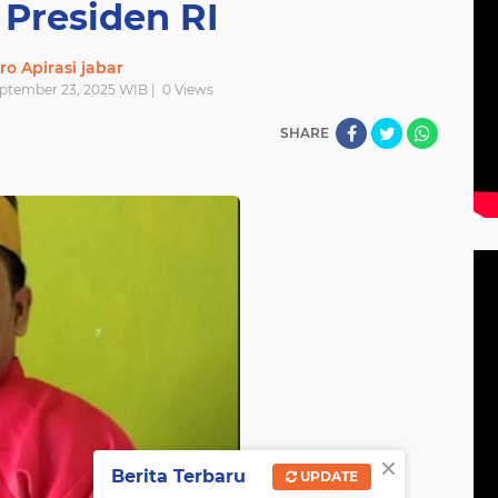
 Presiden RI
ro Apirasi jabar
eptember 23, 2025 WIB |
0
Views
SHARE
×
Berita Terbaru
UPDATE