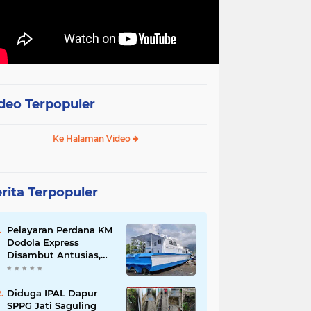
deo Terpopuler
Ke Halaman Video
rita Terpopuler
Pelayaran Perdana KM
Dodola Express
Disambut Antusias,
Baling-Baling Segera
Diperbaiki
Diduga IPAL Dapur
SPPG Jati Saguling