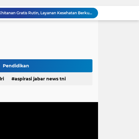
RSUD Cicalengka Gelar Khitanan Gratis Rutin, Layanan Kesehatan Berkualitas Tanpa Beban Biaya
DPRD Sumedang Tegaskan Komitmen Kawal Program Nasional, Pastikan Pembangunan Desa Berpihak kepada Masyarakat
Komisaris Pertamina Patra Niaga Pastikan Keandalan Energi di Bali, Dukung Mobilitas Masyarakat & Wisatawan
g Ayah Tunggal Tetap Mengasuh Buah Hatinya
TMMD Ke-129 Tak Hanya Membangun, Tapi Juga Menanam Harapan Melalui Ketahanan Pangan
Tingkatkan Kualitas Layanan Publik, Bupati Pulau Morotai Motivasi Kinerja Pegawai PDAM
Gelar Bakti Sosial, Mahasiswa KKN dan dr. Evi Yusrari Beri Pengobatan Gratis Bagi Warga Bojong Timur
 ASN Tingkatkan Disiplin dan Profesionalisme
Pendidikan
Rangkul Komunitas Ojol, Kapolres Purwakarta Perkuat Sinergi Jaga Kamtibmas Dan Keselamatan Berlalu Lintas
Satgas TMMD Ke-129 Pastikan Kesehatan Warga Masyarakat dan Personel Tetap Prima Demi Suksesnya TMMD di Kampung Sesor
ri
aspirasi jabar news tni
desa
daerah
irasi desa