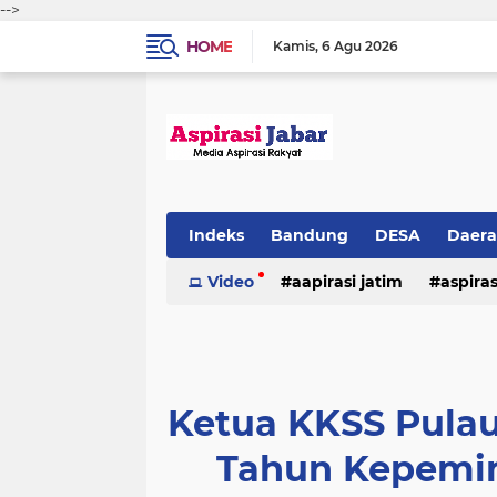
-->
HOME
Kamis
6 Agu 2026
Indeks
Bandung
DESA
Daer
Video
aapirasi jatim
aspira
aspirasi malkut
aspirasi daerah
hukum & kriminal
jawa barat
Ketua KKSS Pulau
Tahun Kepemim