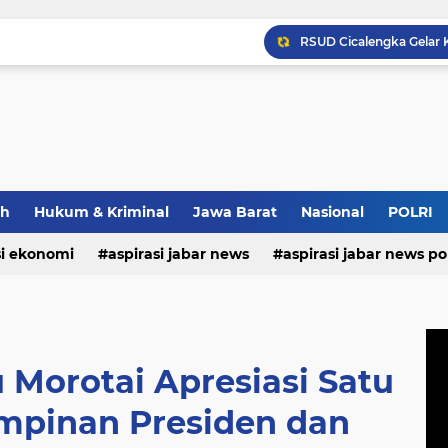
Maxim Membantu Seoran
Bupati Morotai Motivasi
ah
Hukum & Kriminal
Jawa Barat
Nasional
POLRI
si ekonomi
aspirasi jabar news
aspirasi jabar news pol
aspirasi internasional
aspirasi kalabar
bandung
nasional
polri
pendidikan
aspirasi food
asp
 Morotai Apresiasi Satu
pinan Presiden dan