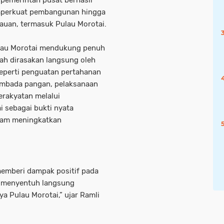
 pemerintah pusat berhasil
emperkuat pembangunan hingga
auan, termasuk Pulau Morotai.
lau Morotai mendukung penuh
ah dirasakan langsung oleh
eperti penguatan pertahanan
embada pangan, pelaksanaan
rakyatan melalui
i sebagai bukti nyata
alam meningkatkan
emberi dampak positif pada
a menyentuh langsung
a Pulau Morotai,” ujar Ramli