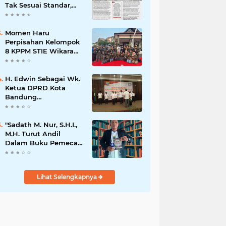
Tak Sesuai Standar,
Warga Keluhkan
Limbah Diduga
Mengalir ke Sungai
Momen Haru
Perpisahan Kelompok
8 KPPM STIE Wikara
Bersama Kepala Desa
Cileunca di
Kecamatan Bojong
H. Edwin Sebagai Wk.
Ketua DPRD Kota
Bandung
Mengapresiasi Dan
Percaya Penuh
Kepada
"Sadath M. Nur, S.H.I.,
Kepemimpinan Merdi
M.H. Turut Andil
Hajiji Sebagai ketua
Dalam Buku Pemecah
DPD Lpm Kota
Rekor MURI Puisi
Bandung Periode
Akrostik Terbanyak
2021-2026
Lihat Selengkapnya