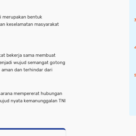
ni merupakan bentuk
dan keselamatan masyarakat
kat bekerja sama membuat
ga menjadi wujud semangat gotong
 aman dan terhindar dari
.
di sarana mempererat hubungan
wujud nyata kemanunggalan TNI