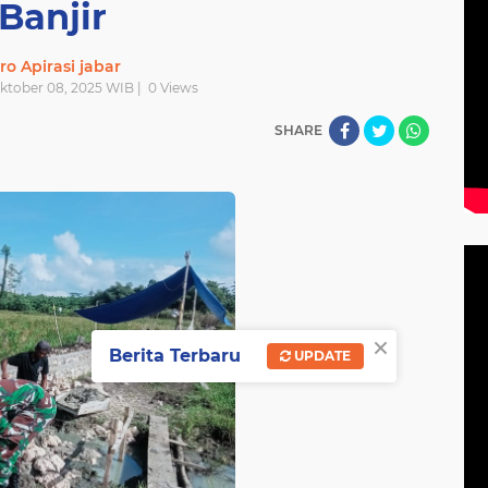
Banjir
ro Apirasi jabar
Oktober 08, 2025 WIB |
0
Views
SHARE
×
Berita Terbaru
UPDATE