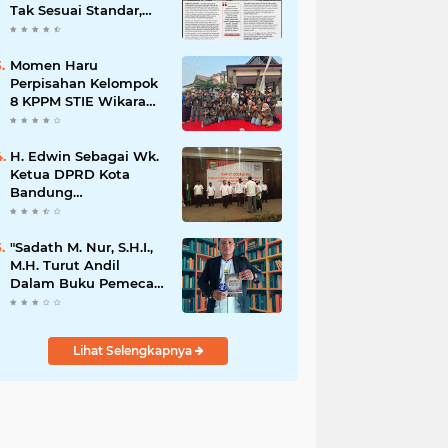
Tak Sesuai Standar,
Warga Keluhkan
Limbah Diduga
Mengalir ke Sungai
Momen Haru
Perpisahan Kelompok
8 KPPM STIE Wikara
Bersama Kepala Desa
Cileunca di
Kecamatan Bojong
H. Edwin Sebagai Wk.
Ketua DPRD Kota
Bandung
Mengapresiasi Dan
Percaya Penuh
Kepada
"Sadath M. Nur, S.H.I.,
Kepemimpinan Merdi
M.H. Turut Andil
Hajiji Sebagai ketua
Dalam Buku Pemecah
DPD Lpm Kota
Rekor MURI Puisi
Bandung Periode
Akrostik Terbanyak
2021-2026
Lihat Selengkapnya