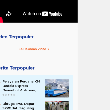
deo Terpopuler
Ke Halaman Video
rita Terpopuler
Pelayaran Perdana KM
Dodola Express
Disambut Antusias,
Baling-Baling Segera
Diperbaiki
Diduga IPAL Dapur
SPPG Jati Saguling