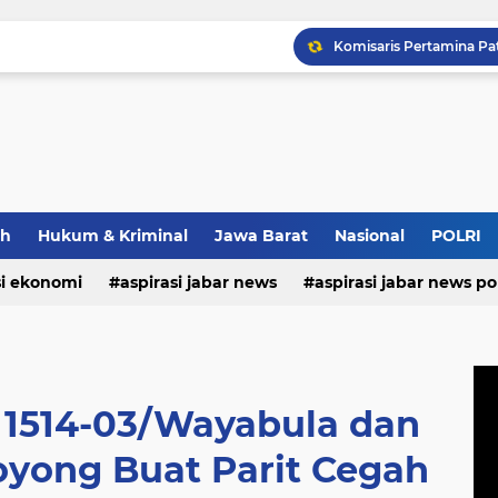
Maxim Membantu Seoran
Bupati Morotai Motivasi
ah
Hukum & Kriminal
Jawa Barat
Nasional
POLRI
si ekonomi
aspirasi jabar news
aspirasi jabar news pol
aspirasi internasional
aspirasi kalabar
bandung
nasional
polri
pendidikan
aspirasi food
asp
 1514-03/Wayabula dan
yong Buat Parit Cegah