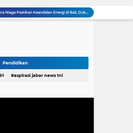
Komisaris Pertamina Patra Niaga Pastikan Keandalan Energi di Bali, Dukung Mobilitas Masyarakat & Wisatawan
g Ayah Tunggal Tetap Mengasuh Buah Hatinya
TMMD Ke-129 Tak Hanya Membangun, Tapi Juga Menanam Harapan Melalui Ketahanan Pangan
Tingkatkan Kualitas Layanan Publik, Bupati Pulau Morotai Motivasi Kinerja Pegawai PDAM
Gelar Bakti Sosial, Mahasiswa KKN dan dr. Evi Yusrari Beri Pengobatan Gratis Bagi Warga Bojong Timur
 ASN Tingkatkan Disiplin dan Profesionalisme
Rangkul Komunitas Ojol, Kapolres Purwakarta Perkuat Sinergi Jaga Kamtibmas Dan Keselamatan Berlalu Lintas
Danramil Cicalengka Apresiasiasi; Ketua DPRD Kabupaten Bandung Gelar Dialog Lintas Sektor di Cicalengka, Tampung Aspirasi Langsung Warga
Pendidikan
Dua Kali Ajukan Audiensi Tak Digubris, Perkara Dinas Pendidikan Kabupaten Bekasi Terancam Masuk Babak Baru Proses Hukum
ri
aspirasi jabar news tni
DPRD Sumedang Tegaskan Komitmen Kawal Program Nasional, Pastikan Pembangunan Desa Berpihak kepada Masyarakat
desa
daerah
irasi desa