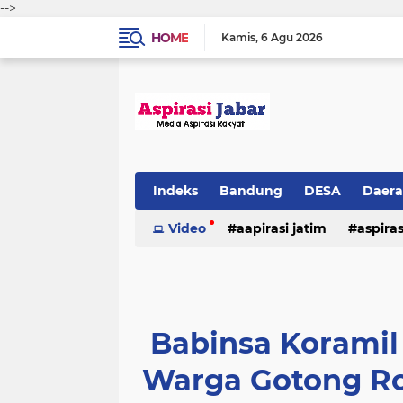
-->
HOME
Kamis
6 Agu 2026
Indeks
Bandung
DESA
Daer
Video
aapirasi jatim
aspira
aspirasi malkut
aspirasi daerah
hukum & kriminal
jawa barat
Babinsa Koramil
Warga Gotong Ro