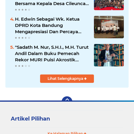
Bersama Kepala Desa Cileunca
di Kecamatan Bojong
H. Edwin Sebagai Wk. Ketua
DPRD Kota Bandung
Mengapresiasi Dan Percaya
Penuh Kepada Kepemimpinan
Merdi Hajiji Sebagai ketua DPD
"Sadath M. Nur, S.H.I., M.H. Turut
Lpm Kota Bandung Periode
Andil Dalam Buku Pemecah
2021-2026
Rekor MURI Puisi Akrostik
Terbanyak
Lihat Selengkapnya
Artikel Pilihan
Ke Halaman Pilihan