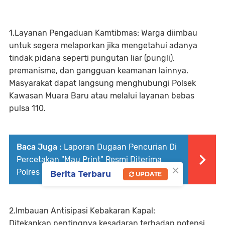
1.Layanan Pengaduan Kamtibmas: Warga diimbau
untuk segera melaporkan jika mengetahui adanya
tindak pidana seperti pungutan liar (pungli),
premanisme, dan gangguan keamanan lainnya.
Masyarakat dapat langsung menghubungi Polsek
Kawasan Muara Baru atau melalui layanan bebas
pulsa 110.
Baca Juga :
Laporan Dugaan Pencurian Di
Percetakan "Mau Print" Resmi Diterima
×
Polres Metro Jakarta Pusat
Berita Terbaru
UPDATE
2.Imbauan Antisipasi Kebakaran Kapal:
Ditekankan pentingnya kesadaran terhadap potensi