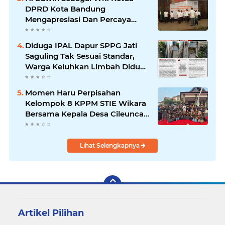
DPRD Kota Bandung
Mengapresiasi Dan Percaya
Penuh Kepada Kepemimpinan
Merdi Hajiji Sebagai ketua DPD
Diduga IPAL Dapur SPPG Jati
Lpm Kota Bandung Periode
Saguling Tak Sesuai Standar,
2021-2026
Warga Keluhkan Limbah Diduga
Mengalir ke Sungai
Momen Haru Perpisahan
Kelompok 8 KPPM STIE Wikara
Bersama Kepala Desa Cileunca
di Kecamatan Bojong
Lihat Selengkapnya
Artikel Pilihan