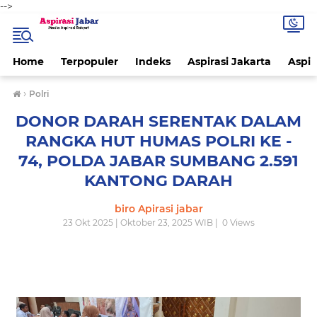
-->
Home
Terpopuler
Indeks
Aspirasi Jakarta
Aspir
›
Polri
DONOR DARAH SERENTAK DALAM
RANGKA HUT HUMAS POLRI KE -
74, POLDA JABAR SUMBANG 2.591
KANTONG DARAH
biro Apirasi jabar
23 Okt 2025 | Oktober 23, 2025 WIB |
0
Views