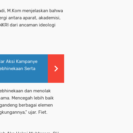
yadi, M.Kom menjelaskan bahwa
rgi antara aparat, akademisi,
KRI dari ancaman ideologi
lar Aksi Kampanye
ebhinekaan Serta
ebhinekaan dan menolak
sama. Mencegah lebih baik
ggandeng berbagai elemen
kungannya,” ujar. Fiet.