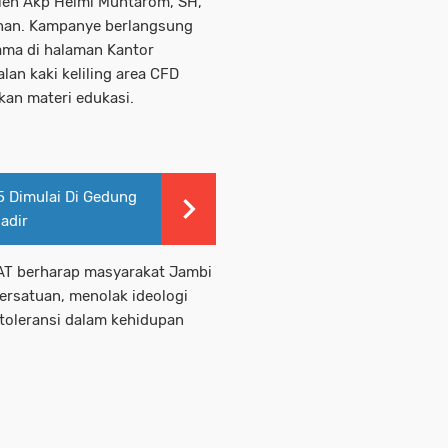
oleh Akp Helmi Muhtarom, SH,
ahan. Kampanye berlangsung
sama di halaman Kantor
lan kaki keliling area CFD
an materi edukasi.
5 Dimulai Di Gedung
adir
 AT berharap masyarakat Jambi
ersatuan, menolak ideologi
 toleransi dalam kehidupan