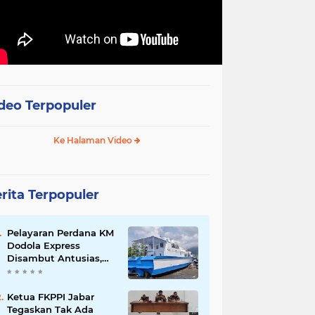
deo Terpopuler
Ke Halaman Video
rita Terpopuler
Pelayaran Perdana KM
Dodola Express
Disambut Antusias,
Baling-Baling Segera
Diperbaiki
Ketua FKPPI Jabar
Tegaskan Tak Ada