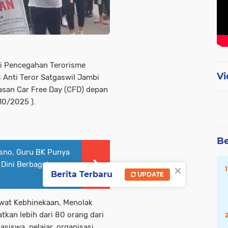
i Pencegahan Terorisme
Vi
 Anti Teror Satgaswil Jambi
asan Car Free Day (CFD) depan
10/2025 ).
Be
isno, Guru BK Punya
 Dini Berbagai
×
Berita Terbaru
UPDATE
wat Kebhinekaan, Menolak
tkan lebih dari 80 orang dari
siswa, pelajar, organisasi