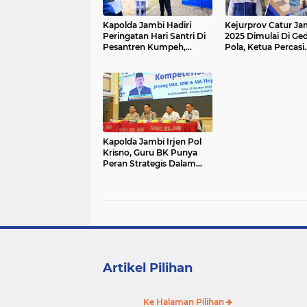
Kapolda Jambi Hadiri
Kejurprov Catur Ja
Peringatan Hari Santri Di
2025 Dimulai Di Ge
Pesantren Kumpeh,
Pola, Ketua Percasi
Kuatkan Sinergi Ulama
Tanjab Barat Turut 
Dan Polri Jaga Keutuhan
Bangsa
Kapolda Jambi Irjen Pol
Krisno, Guru BK Punya
Peran Strategis Dalam
Mendeteksi Sejak Dini
Berbagai Potensi
Penyimpangan Perilaku
Remaja
Artikel Pilihan
Ke Halaman Pilihan