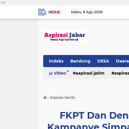
-->
HOME
Sabtu
8 Agu 2026
Indeks
Bandung
DESA
Daer
Video
aapirasi jatim
aspira
aspirasi malkut
aspirasi daerah
›
Aspirasi Jambi
hukum & kriminal
jawa barat
FKPT Dan Dens
Kampanye Simpa