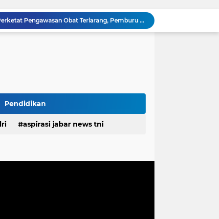
Polda Jabar dan BNNP Perketat Pengawasan Obat Terlarang, Pemburu Targetkan Jaringan Lintas Provinsi
Mitra Kerja SPPG Cikampek Selatan Pertanyakan Dasar Penilaian Akun TikTok Soal Higienitas Dapur Gizi
TMMD Ke-129 Gelar Penyuluhan Wasbang dan Hukum, Tanamkan Kesadaran Berbangsa serta Taat Aturan di Kampung Sesor
Biaya Revitalisasi Rp.39–49 Juta per Meter, Pedagang Pasar Sunter Podomoro Minta Kejelasan
estasi, Bupati Morotai Kunjungi Mitita Resort
Polisi Ungkap Kasus Pengeroyokan Viral di Tarogong Kaler, Berawal dari Knalpot Brong
pan Yonif TP di Sumatera Utara
PEMDES RAWALELE GELAR MUSDES TENTUKAN RKPDes, PANITIA PILKADES SERTA PERINGATI HUT KE-81 KEMERDEKAAN RI
Pendidikan
Ketua FKPPI Jabar Tegaskan Tak Ada Perubahan Kepengurusan PC KB FKPPI Sumedang, Ketua Cabang Diminta Segera Konsolidasi
ri
aspirasi jabar news tni
n Pemprov Jabar Atasi Kejahatan Jalanan
desa
daerah
irasi desa