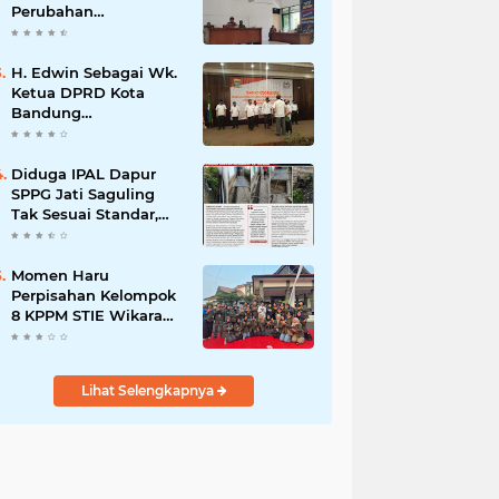
Perubahan
Kepengurusan PC KB
FKPPI Sumedang,
Ketua Cabang Diminta
H. Edwin Sebagai Wk.
Segera Konsolidasi
Ketua DPRD Kota
Bandung
Mengapresiasi Dan
Percaya Penuh
Kepada
Diduga IPAL Dapur
Kepemimpinan Merdi
SPPG Jati Saguling
Hajiji Sebagai ketua
Tak Sesuai Standar,
DPD Lpm Kota
Warga Keluhkan
Bandung Periode
Limbah Diduga
2021-2026
Mengalir ke Sungai
Momen Haru
Perpisahan Kelompok
8 KPPM STIE Wikara
Bersama Kepala Desa
Cileunca di
Kecamatan Bojong
Lihat Selengkapnya