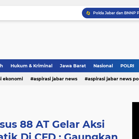
Pastikan Kenyamanan Inv
Wapang TNI Tinjau Kesia
ah
Hukum & Kriminal
Jawa Barat
Nasional
POLRI
si ekonomi
aspirasi jabar news
aspirasi jabar news pol
Strategi Polda Jabar Da
aspirasi internasional
aspirasi kalabar
bandung
nasional
polri
pendidikan
aspirasi food
asp
us 88 AT Gelar Aksi
tik Di CFD : Gaungkan