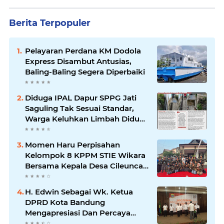
Berita Terpopuler
Pelayaran Perdana KM Dodola
Express Disambut Antusias,
Baling-Baling Segera Diperbaiki
Diduga IPAL Dapur SPPG Jati
Saguling Tak Sesuai Standar,
Warga Keluhkan Limbah Diduga
Mengalir ke Sungai
Momen Haru Perpisahan
Kelompok 8 KPPM STIE Wikara
Bersama Kepala Desa Cileunca
di Kecamatan Bojong
H. Edwin Sebagai Wk. Ketua
DPRD Kota Bandung
Mengapresiasi Dan Percaya
Penuh Kepada Kepemimpinan