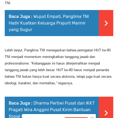
TNI.
Baca Juga :
Wujud Empati, Panglima TNI
Hadir Kuatkan Keluarga Prajurit Marinir
yang Gugur
Lebih lanjut, Panglima TNI menegaskan bahwa peringatan HUT ke-80
TNI menjadi momentum meningkatkan tanggung jawab dan
profesionalisme. “Kebanggaan ini harus diterjemahkan menjadi
tanggung jawab yang lebih besar. HUT ke-80 harus menjadi penanda
bahwa TNI bukan hanya kuat secara alutsista, tetapi juga kuat secara
ideologi, karakter, dan mentalitas,” tegasnya.
Baca Juga :
Dharma Pertiwi Pusat dan IKKT
Pragati Wira Anggini Pusat Kirim Bantuan
Sosial Untuk Masyarakat Terdampak