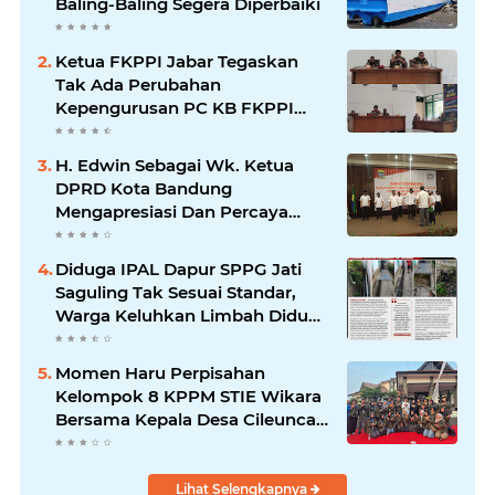
Baling-Baling Segera Diperbaiki
Ketua FKPPI Jabar Tegaskan
Tak Ada Perubahan
Kepengurusan PC KB FKPPI
Sumedang, Ketua Cabang
Diminta Segera Konsolidasi
H. Edwin Sebagai Wk. Ketua
DPRD Kota Bandung
Mengapresiasi Dan Percaya
Penuh Kepada Kepemimpinan
Merdi Hajiji Sebagai ketua DPD
Diduga IPAL Dapur SPPG Jati
Lpm Kota Bandung Periode
Saguling Tak Sesuai Standar,
2021-2026
Warga Keluhkan Limbah Diduga
Mengalir ke Sungai
Momen Haru Perpisahan
Kelompok 8 KPPM STIE Wikara
Bersama Kepala Desa Cileunca
di Kecamatan Bojong
Lihat Selengkapnya