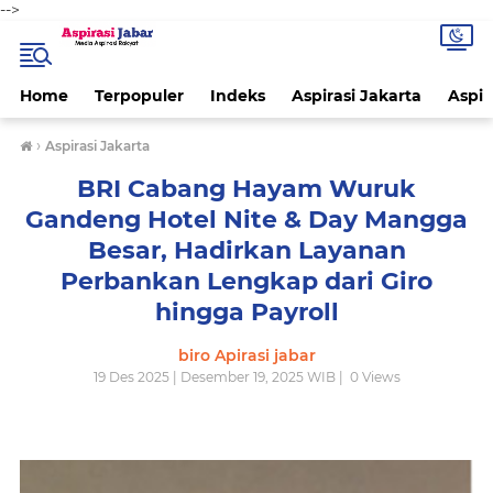
-->
Home
Terpopuler
Indeks
Aspirasi Jakarta
Aspir
›
Aspirasi Jakarta
BRI Cabang Hayam Wuruk
Gandeng Hotel Nite & Day Mangga
Besar, Hadirkan Layanan
Perbankan Lengkap dari Giro
hingga Payroll
biro Apirasi jabar
19 Des 2025 | Desember 19, 2025 WIB |
0
Views