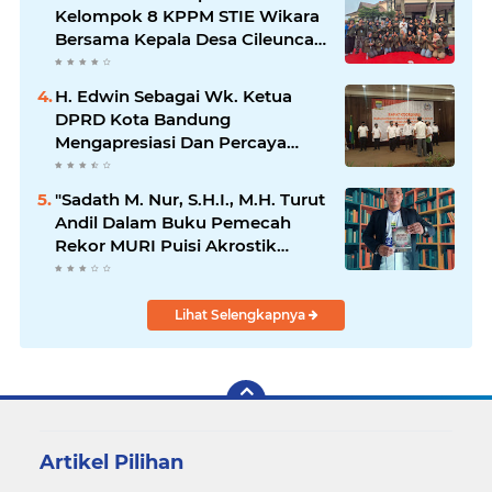
Kelompok 8 KPPM STIE Wikara
Bersama Kepala Desa Cileunca
di Kecamatan Bojong
H. Edwin Sebagai Wk. Ketua
DPRD Kota Bandung
Mengapresiasi Dan Percaya
Penuh Kepada Kepemimpinan
Merdi Hajiji Sebagai ketua DPD
"Sadath M. Nur, S.H.I., M.H. Turut
Lpm Kota Bandung Periode
Andil Dalam Buku Pemecah
2021-2026
Rekor MURI Puisi Akrostik
Terbanyak
Lihat Selengkapnya
Artikel Pilihan