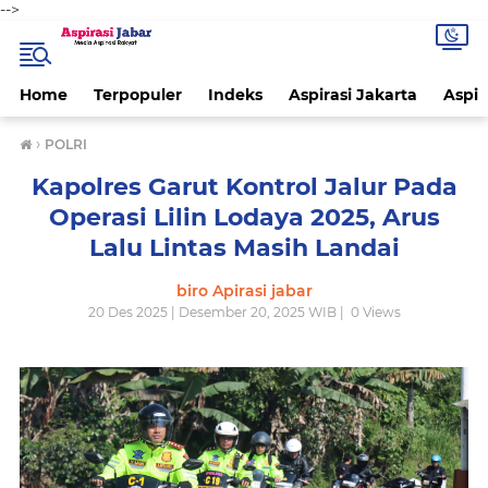
-->
Home
Terpopuler
Indeks
Aspirasi Jakarta
Aspir
›
POLRI
Kapolres Garut Kontrol Jalur Pada
Operasi Lilin Lodaya 2025, Arus
Lalu Lintas Masih Landai
biro Apirasi jabar
20 Des 2025 | Desember 20, 2025 WIB |
0
Views