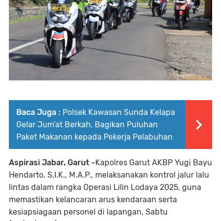
Baca Juga :
Polsek Kawasan Sunda Kelapa
Gelar Jum’at Berkah, Bagikan Puluhan
Paket Makanan kepada Pekerja Pelabuhan
Aspirasi Jabar, Garut -
Kapolres Garut AKBP Yugi Bayu
Hendarto, S.I.K., M.A.P., melaksanakan kontrol jalur lalu
lintas dalam rangka Operasi Lilin Lodaya 2025, guna
memastikan kelancaran arus kendaraan serta
kesiapsiagaan personel di lapangan, Sabtu