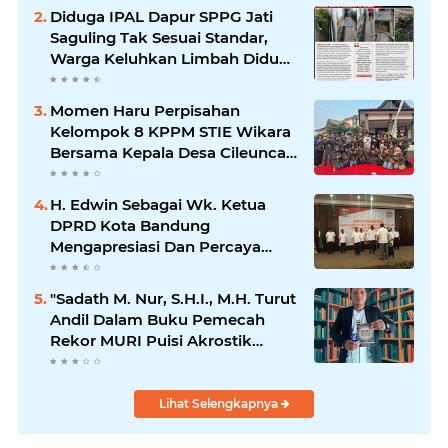
Diduga IPAL Dapur SPPG Jati
Saguling Tak Sesuai Standar,
Warga Keluhkan Limbah Diduga
Mengalir ke Sungai
Momen Haru Perpisahan
Kelompok 8 KPPM STIE Wikara
Bersama Kepala Desa Cileunca
di Kecamatan Bojong
H. Edwin Sebagai Wk. Ketua
DPRD Kota Bandung
Mengapresiasi Dan Percaya
Penuh Kepada Kepemimpinan
Merdi Hajiji Sebagai ketua DPD
"Sadath M. Nur, S.H.I., M.H. Turut
Lpm Kota Bandung Periode
Andil Dalam Buku Pemecah
2021-2026
Rekor MURI Puisi Akrostik
Terbanyak
Lihat Selengkapnya