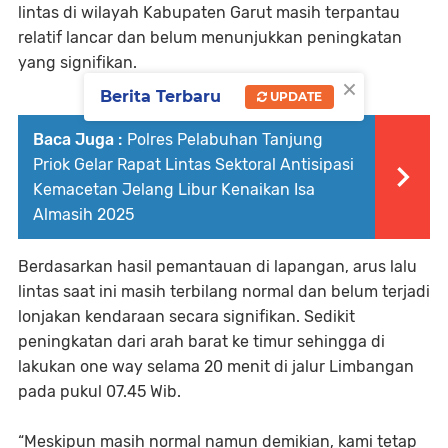
lintas di wilayah Kabupaten Garut masih terpantau
relatif lancar dan belum menunjukkan peningkatan
yang signifikan.
×
Berita Terbaru
UPDATE
Baca Juga :
Polres Pelabuhan Tanjung
Priok Gelar Rapat Lintas Sektoral Antisipasi
Kemacetan Jelang Libur Kenaikan Isa
Almasih 2025
Berdasarkan hasil pemantauan di lapangan, arus lalu
lintas saat ini masih terbilang normal dan belum terjadi
lonjakan kendaraan secara signifikan. Sedikit
peningkatan dari arah barat ke timur sehingga di
lakukan one way selama 20 menit di jalur Limbangan
pada pukul 07.45 Wib.
“Meskipun masih normal namun demikian, kami tetap