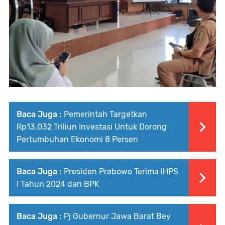
Baca Juga :
Pemerintah Targetkan
Rp13.032 Triliun Investasi Untuk Dorong
Pertumbuhan Ekonomi 8 Persen
Baca Juga :
Presiden Prabowo Terima IHPS
I Tahun 2024 dari BPK
Baca Juga :
Pj Gubernur Jawa Barat Bey