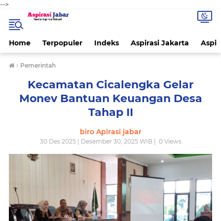
-->
Home
Terpopuler
Indeks
Aspirasi Jakarta
Aspir
›
Pemerintah
Kecamatan Cicalengka Gelar
Monev Bantuan Keuangan Desa
Tahap II
biro Apirasi jabar
30 Des 2025 | Desember 30, 2025 WIB |
0
Views