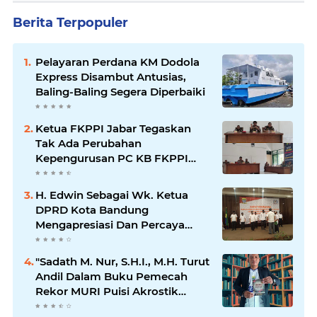
Berita Terpopuler
Pelayaran Perdana KM Dodola
Express Disambut Antusias,
Baling-Baling Segera Diperbaiki
Ketua FKPPI Jabar Tegaskan
Tak Ada Perubahan
Kepengurusan PC KB FKPPI
Sumedang, Ketua Cabang
Diminta Segera Konsolidasi
H. Edwin Sebagai Wk. Ketua
DPRD Kota Bandung
Mengapresiasi Dan Percaya
Penuh Kepada Kepemimpinan
Merdi Hajiji Sebagai ketua DPD
"Sadath M. Nur, S.H.I., M.H. Turut
Lpm Kota Bandung Periode
Andil Dalam Buku Pemecah
2021-2026
Rekor MURI Puisi Akrostik
Terbanyak