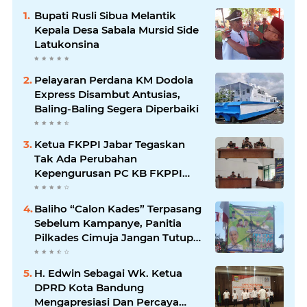
Bupati Rusli Sibua Melantik
Kepala Desa Sabala Mursid Side
Latukonsina
Pelayaran Perdana KM Dodola
Express Disambut Antusias,
Baling-Baling Segera Diperbaiki
Ketua FKPPI Jabar Tegaskan
Tak Ada Perubahan
Kepengurusan PC KB FKPPI
Sumedang, Ketua Cabang
Diminta Segera Konsolidasi
Baliho “Calon Kades” Terpasang
Sebelum Kampanye, Panitia
Pilkades Cimuja Jangan Tutup
Mata
H. Edwin Sebagai Wk. Ketua
DPRD Kota Bandung
Mengapresiasi Dan Percaya