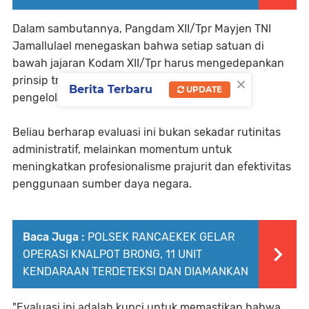
Dalam sambutannya, Pangdam XII/Tpr Mayjen TNI
Jamallulael menegaskan bahwa setiap satuan di
bawah jajaran Kodam XII/Tpr harus mengedepankan
×
prinsip transparansi dan akuntabilitas dalam
Berita Terbaru
UPDATE
pengelolaan anggaran.
Beliau berharap evaluasi ini bukan sekadar rutinitas
administratif, melainkan momentum untuk
meningkatkan profesionalisme prajurit dan efektivitas
penggunaan sumber daya negara.
Baca Juga :
POLSEK RANCAEKEK GELAR
OPERASI KNALPOT BRONG, 11 UNIT
KENDARAAN TERDETEKSI DAN DIAMANKAN
"Evaluasi ini adalah kunci untuk memastikan bahwa