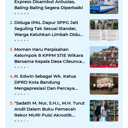
Express Disambut Antusias,
Baling-Baling Segera Diperbaiki
Diduga IPAL Dapur SPPG Jati
Saguling Tak Sesuai Standar,
Warga Keluhkan Limbah Diduga
Mengalir ke Sungai
Momen Haru Perpisahan
Kelompok 8 KPPM STIE Wikara
Bersama Kepala Desa Cileunca
di Kecamatan Bojong
H. Edwin Sebagai Wk. Ketua
DPRD Kota Bandung
Mengapresiasi Dan Percaya
Penuh Kepada Kepemimpinan
Merdi Hajiji Sebagai ketua DPD
"Sadath M. Nur, S.H.I., M.H. Turut
Lpm Kota Bandung Periode
Andil Dalam Buku Pemecah
2021-2026
Rekor MURI Puisi Akrostik
Terbanyak