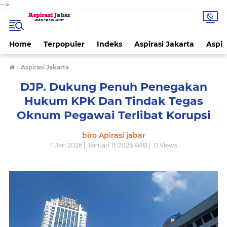
-->
Home
Terpopuler
Indeks
Aspirasi Jakarta
Aspir
›
Aspirasi Jakarta
DJP. Dukung Penuh Penegakan
Hukum KPK Dan Tindak Tegas
Oknum Pegawai Terlibat Korupsi
biro Apirasi jabar
11 Jan 2026 | Januari 11, 2026 WIB |
0
Views