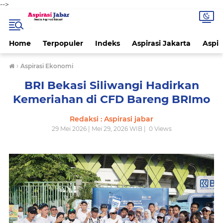
-->
Home
Terpopuler
Indeks
Aspirasi Jakarta
Aspir
›
Aspirasi Ekonomi
BRI Bekasi Siliwangi Hadirkan
Kemeriahan di CFD Bareng BRImo
Redaksi : Aspirasi jabar
29 Mei 2026 | Mei 29, 2026 WIB |
0
Views