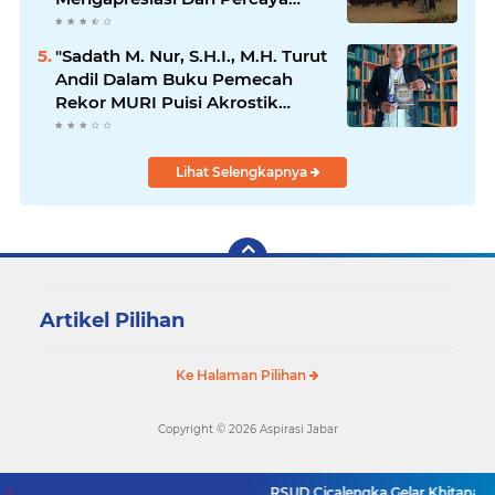
Penuh Kepada Kepemimpinan
Merdi Hajiji Sebagai ketua DPD
"Sadath M. Nur, S.H.I., M.H. Turut
Lpm Kota Bandung Periode
Andil Dalam Buku Pemecah
2021-2026
Rekor MURI Puisi Akrostik
Terbanyak
Lihat Selengkapnya
Artikel Pilihan
Ke Halaman Pilihan
Copyright ©
2026 Aspirasi Jabar
RSUD Cicalengka Gelar Khitanan Gr