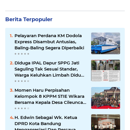
Berita Terpopuler
Pelayaran Perdana KM Dodola
Express Disambut Antusias,
Baling-Baling Segera Diperbaiki
Diduga IPAL Dapur SPPG Jati
Saguling Tak Sesuai Standar,
Warga Keluhkan Limbah Diduga
Mengalir ke Sungai
Momen Haru Perpisahan
Kelompok 8 KPPM STIE Wikara
Bersama Kepala Desa Cileunca
di Kecamatan Bojong
H. Edwin Sebagai Wk. Ketua
DPRD Kota Bandung
Mengapresiasi Dan Percaya