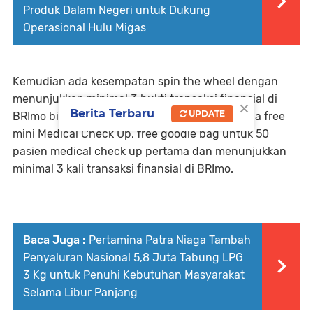
Produk Dalam Negeri untuk Dukung
Operasional Hulu Migas
Kemudian ada kesempatan spin the wheel dengan
menunjukkan minimal 3 bukti transaksi finansial di
×
Berita Terbaru
UPDATE
BRImo bisa mendapatkan hadiah. Lalu juga ada free
mini Medical Check Up, free goodie bag untuk 50
pasien medical check up pertama dan menunjukkan
minimal 3 kali transaksi finansial di BRImo.
Baca Juga :
Pertamina Patra Niaga Tambah
Penyaluran Nasional 5,8 Juta Tabung LPG
3 Kg untuk Penuhi Kebutuhan Masyarakat
Selama Libur Panjang