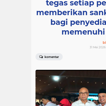
tegas setiap p
memberikan sank
bagi penyedia
memenuhi s
bi
31 Mei 2026
komentar