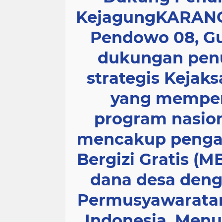
KejagungKARAN
Pendowo 08, G
dukungan penu
strategis Kejak
yang memper
program nasion
mencakup penga
Bergizi Gratis (
dana desa den
Permusyawaratan
Indonesia. Menur