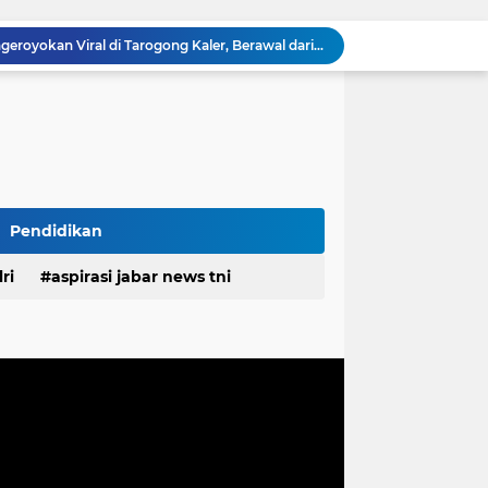
pan Yonif TP di Sumatera Utara
PEMDES RAWALELE GELAR MUSDES TENTUKAN RKPDes, PANITIA PILKADES SERTA PERINGATI HUT KE-81 KEMERDEKAAN RI
Ketua FKPPI Jabar Tegaskan Tak Ada Perubahan Kepengurusan PC KB FKPPI Sumedang, Ketua Cabang Diminta Segera Konsolidasi
n Pemprov Jabar Atasi Kejahatan Jalanan
Polda Jabar dan BNNP Perketat Pengawasan Obat Terlarang, Pemburu Targetkan Jaringan Lintas Provinsi
Mitra Kerja SPPG Cikampek Selatan Pertanyakan Dasar Penilaian Akun TikTok Soal Higienitas Dapur Gizi
TMMD Ke-129 Gelar Penyuluhan Wasbang dan Hukum, Tanamkan Kesadaran Berbangsa serta Taat Aturan di Kampung Sesor
Biaya Revitalisasi Rp.39–49 Juta per Meter, Pedagang Pasar Sunter Podomoro Minta Kejelasan
Pendidikan
estasi, Bupati Morotai Kunjungi Mitita Resort
ri
aspirasi jabar news tni
Polisi Ungkap Kasus Pengeroyokan Viral di Tarogong Kaler, Berawal dari Knalpot Brong
desa
daerah
irasi desa