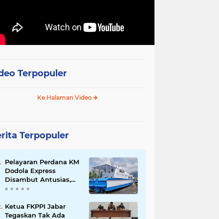
deo Terpopuler
Ke Halaman Video
rita Terpopuler
Pelayaran Perdana KM
Dodola Express
Disambut Antusias,
Baling-Baling Segera
Diperbaiki
Ketua FKPPI Jabar
Tegaskan Tak Ada