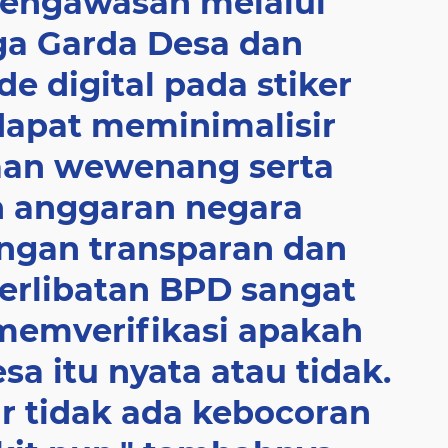
engawasan melalui
ga Garda Desa dan
e digital pada stiker
apat meminimalisir
an wewenang serta
 anggaran negara
engan transparan dan
terlibatan BPD sangat
memverifikasi apakah
sa itu nyata atau tidak.
ar tidak ada kebocoran