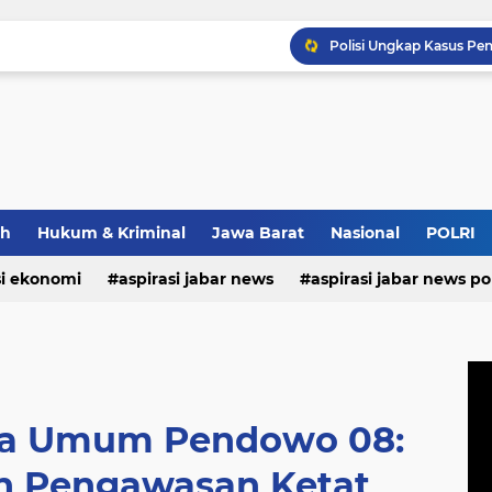
Wapang TNI Tinjau Kesia
Strategi Polda Jabar Da
ah
Hukum & Kriminal
Jawa Barat
Nasional
POLRI
Pastikan Kenyamanan Inv
si ekonomi
aspirasi jabar news
aspirasi jabar news pol
aspirasi internasional
aspirasi kalabar
bandung
nasional
polri
pendidikan
aspirasi food
asp
ua Umum Pendowo 08:
 Pengawasan Ketat