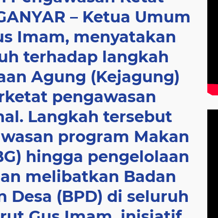
GANYAR – Ketua Umum
us Imam, menyatakan
h terhadap langkah
saan Agung (Kejagung)
ketat pengawasan
al. Langkah tersebut
wasan program Makan
MBG) hingga pengelolaan
gan melibatkan Badan
 Desa (BPD) di seluruh
ut Gus Imam, inisiatif