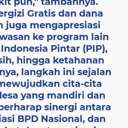
kit pun," tambahnya.
rgizi Gratis dan dana
m juga mengapresiasi
wasan ke program lain
Indonesia Pintar (PIP),
sih, hingga ketahanan
ya, langkah ini sejalan
mewujudkan cita-cita
sa yang mandiri dan
berharap sinergi antara
iasi BPD Nasional, dan