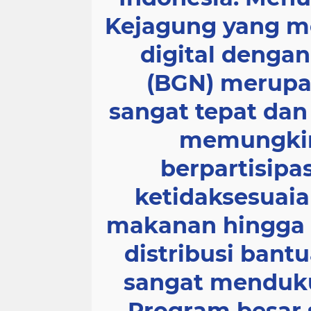
Kejagung yang m
digital dengan
(BGN) merupa
sangat tepat dan 
memungkin
berpartisipa
ketidaksesuaian
makanan hingga
distribusi bant
sangat menduku
Program besar 