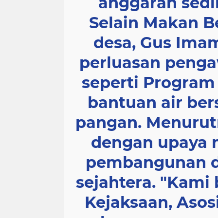
anggaran sedi
Selain Makan Be
desa, Gus Ima
perluasan penga
seperti Program 
bantuan air ber
pangan. Menurutn
dengan upaya 
pembangunan de
sejahtera. "Kami 
Kejaksaan, Asos