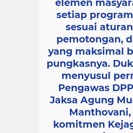
elemen masyar
setiap program
sesuai aturan
pemotongan, d
yang maksimal b
pungkasnya. Duk
menyusul per
Pengawas DPP 
Jaksa Agung Muda
Manthovani,
komitmen Keja