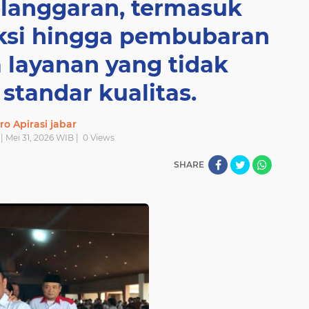
elanggaran, termasuk
si hingga pembubaran
 layanan yang tidak
tandar kualitas.
ro Apirasi jabar
 | Mei 31, 2026 WIB |
0
Views
SHARE