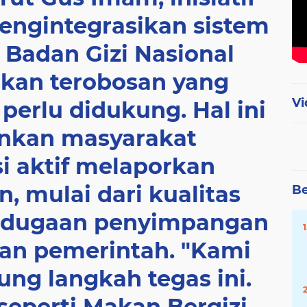
engintegrasikan sistem
 Badan Gizi Nasional
kan terobosan yang
Vi
perlu didukung. Hal ini
kan masyarakat
si aktif melaporkan
, mulai dari kualitas
Be
 dugaan penyimpangan
uan pemerintah. "Kami
ng langkah tegas ini.
seperti Makan Bergizi