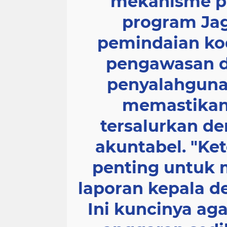
mekanisme p
program Ja
pemindaian kod
pengawasan d
penyalahguna
memastikan
tersalurkan d
akuntabel. "Ke
penting untuk 
laporan kepala de
Ini kuncinya ag