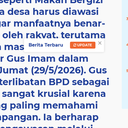
a desa harus diawasi
gar manfaatnya benar-
 oleh rakyat, terutama
×
 masyarakat desa di
Berita Terbaru
UPDATE
jar Gus Imam dalam
Jumat (29/5/2026). Gus
terlibatan BPD sebagai
sangat krusial karena
ng paling memahami
 lapangan. Ia berharap