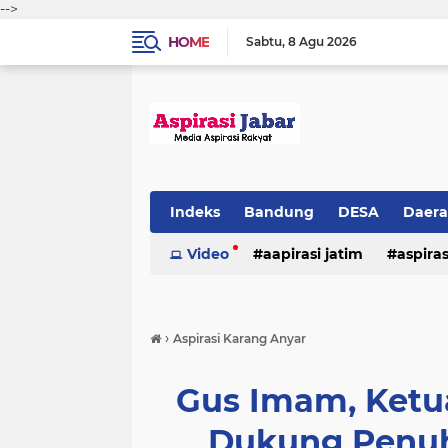
-->
HOME
Sabtu
8 Agu 2026
Indeks
Bandung
DESA
Daer
Video
aapirasi jatim
aspira
aspirasi malkut
aspirasi daerah
›
Aspirasi Karang Anyar
hukum & kriminal
jawa barat
Gus Imam, Ket
Dukung Penuh