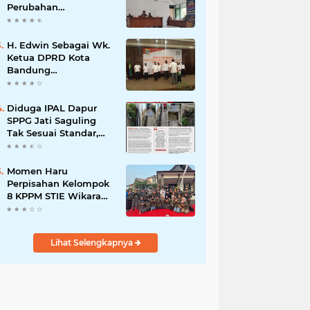
Perubahan
Kepengurusan PC KB
FKPPI Sumedang,
Ketua Cabang Diminta
H. Edwin Sebagai Wk.
Segera Konsolidasi
Ketua DPRD Kota
Bandung
Mengapresiasi Dan
Percaya Penuh
Kepada
Diduga IPAL Dapur
Kepemimpinan Merdi
SPPG Jati Saguling
Hajiji Sebagai ketua
Tak Sesuai Standar,
DPD Lpm Kota
Warga Keluhkan
Bandung Periode
Limbah Diduga
2021-2026
Mengalir ke Sungai
Momen Haru
Perpisahan Kelompok
8 KPPM STIE Wikara
Bersama Kepala Desa
Cileunca di
Kecamatan Bojong
Lihat Selengkapnya