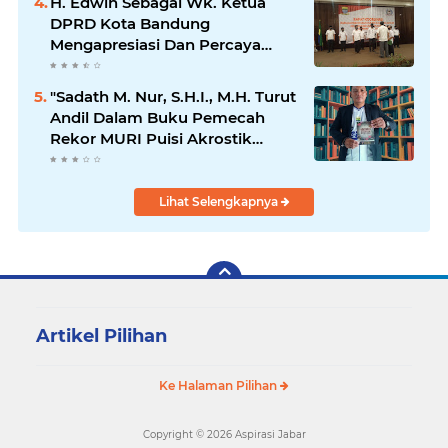
H. Edwin Sebagai Wk. Ketua
DPRD Kota Bandung
Mengapresiasi Dan Percaya
Penuh Kepada Kepemimpinan
Merdi Hajiji Sebagai ketua DPD
"Sadath M. Nur, S.H.I., M.H. Turut
Lpm Kota Bandung Periode
Andil Dalam Buku Pemecah
2021-2026
Rekor MURI Puisi Akrostik
Terbanyak
Lihat Selengkapnya
Artikel Pilihan
Ke Halaman Pilihan
Copyright ©
2026 Aspirasi Jabar