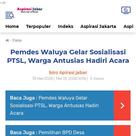
-->
Home
Terpopuler
Indeks
Aspirasi Jakarta
Aspir
›
Desa
Pemdes Waluya Gelar Sosialisasi
PTSL, Warga Antusias Hadiri Acara
biro Apirasi jabar
19 Mei 2026 | Mei 19, 2026 WIB |
0
Views
Baca Juga :
Pemdes Waluya Gelar
Sosialisasi PTSL, Warga Antusias Hadiri
Acara
Baca Juga :
Pemilihan BPD Desa