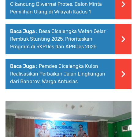
Cikancung Diwarnai Protes, Calon Minta
Pemilihan Ulang di Wilayah Kadus 1
Baca Juga :
Desa Cicalengka Wetan Gelar
Rembuk Stunting 2025, Prioritaskan
Program di RKPDes dan APBDes 2026
Baca Juga :
Pemdes Cicalengka Kulon
Realisasikan Perbaikan Jalan Lingkungan
dari Banprov, Warga Antusias