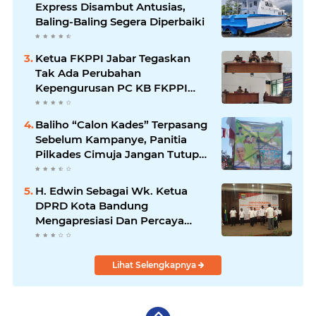
Express Disambut Antusias,
Baling-Baling Segera Diperbaiki
Ketua FKPPI Jabar Tegaskan
Tak Ada Perubahan
Kepengurusan PC KB FKPPI
Sumedang, Ketua Cabang
Diminta Segera Konsolidasi
Baliho “Calon Kades” Terpasang
Sebelum Kampanye, Panitia
Pilkades Cimuja Jangan Tutup
Mata
H. Edwin Sebagai Wk. Ketua
DPRD Kota Bandung
Mengapresiasi Dan Percaya
Penuh Kepada Kepemimpinan
Merdi Hajiji Sebagai ketua DPD
Lpm Kota Bandung Periode
Lihat Selengkapnya
2021-2026