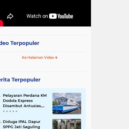
deo Terpopuler
Ke Halaman Video
rita Terpopuler
Pelayaran Perdana KM
Dodola Express
Disambut Antusias,
Baling-Baling Segera
Diperbaiki
Diduga IPAL Dapur
SPPG Jati Saguling