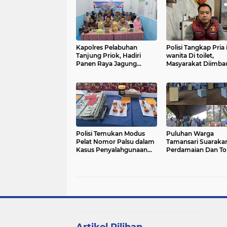
Kapolres Pelabuhan
Polisi Tangkap Pria 
Tanjung Priok, Hadiri
wanita Di toilet,
Panen Raya Jagung
Masyarakat Diimba
Nasional Dan Launching
Gunakan 110 Untuk
166 SPPG Polri Bersama
Respon Cepat Adu
Presiden RI
‎Polisi Temukan Modus
Puluhan Warga
Pelat Nomor Palsu dalam
Tamansari Suaraka
Kasus Penyalahgunaan
Perdamaian Dan To
BBM Subsidi Di Jabar
Aksi Anarkis Di Ba