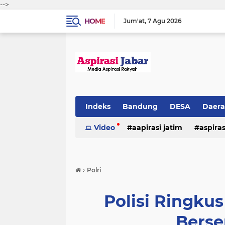
-->
HOME
Jum'at
7 Agu 2026
Indeks
Bandung
DESA
Daer
Video
aapirasi jatim
aspira
aspirasi malkut
aspirasi daerah
›
Polri
hukum & kriminal
jawa barat
Polisi Ringkus
Berse