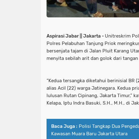
Aspirasi Jabar || Jakarta -
Unitreskrim Po
Polres Pelabuhan Tanjung Priok meringkus 
bersenjata tajam di Jalan Pluit Karang Utar
menyita sebilah arit dan golok dari tangan
“Kedua tersangka diketahui berinisial BR 
alias Acil (22) warga Jatinegara. Kedua pri
lulusan Rutan Cipinang, Jakarta Timur,” k
Kelapa, Iptu Indra Basuki, S.H., M.H., di Ja
Baca Juga :
Polisi Tangkap Dua Penged
Kawasan Muara Baru Jakarta Utara