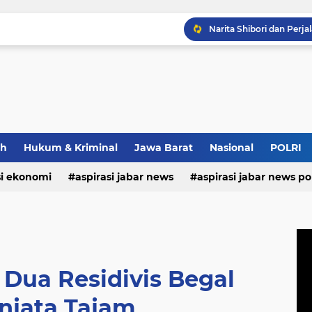
ah
Hukum & Kriminal
Jawa Barat
Nasional
POLRI
si ekonomi
aspirasi jabar news
aspirasi jabar news pol
Narita Shibori dan Perj
aspirasi internasional
aspirasi kalabar
bandung
nasional
polri
pendidikan
aspirasi food
asp
 Dua Residivis Begal
njata Tajam