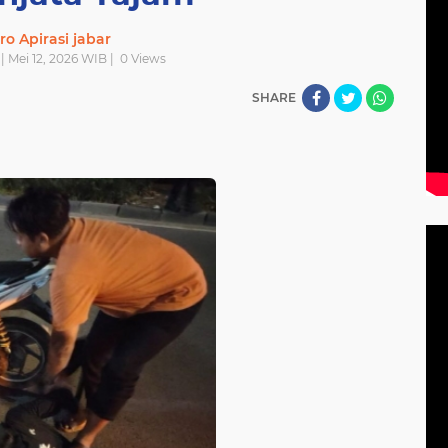
ro Apirasi jabar
 | Mei 12, 2026 WIB |
0
Views
SHARE