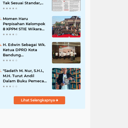
Tak Sesuai Standar,
Warga Keluhkan
Limbah Diduga
Mengalir ke Sungai
Momen Haru
Perpisahan Kelompok
8 KPPM STIE Wikara
Bersama Kepala Desa
Cileunca di
Kecamatan Bojong
H. Edwin Sebagai Wk.
Ketua DPRD Kota
Bandung
Mengapresiasi Dan
Percaya Penuh
Kepada
"Sadath M. Nur, S.H.I.,
Kepemimpinan Merdi
M.H. Turut Andil
Hajiji Sebagai ketua
Dalam Buku Pemecah
DPD Lpm Kota
Rekor MURI Puisi
Bandung Periode
Akrostik Terbanyak
2021-2026
Lihat Selengkapnya