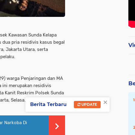
lsek Kawasan Sunda Kelapa
dua pria residivis kasus begal
Vi
a, Jakarta Utara, serta
 pelaku.
(29) warga Penjaringan dan MA
Be
a ini merupakan residivis
ata Kanit Reskrim Polsek Sunda
×
karta, Selasa. (12/5/2026).
Berita Terbaru
UPDATE
ar Narkoba Di