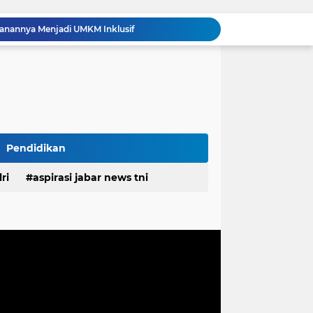
Polda Jabar Gulung 1.245 Tersangka Narkoba dan Miras, Jutaan Obat Keras Dimusnahkan
Ribuan Knalpot Brong Disita Polisi, Gubernur Jabar Kang Dedi Bakal Berikan Kompensasi Knalpot Standar
Sikat Kejahatan Jalanan di Jabar, 413 Pelaku Diciduk dan 1.016 Motor Disita
Bupati Pulau Morotai Membuka Semarak HUT RI ke-81, Event Domino Gotalamo Cup
TMMD Ke-129 Tuntaskan Pembukaan Lahan 1 Hektar, Siap Ditanami untuk Perkuat Ketahanan Pangan Kampung Sesor
Komentar Tak Beretika di Medsos, Perawat RSUD Cicalengka Dinonaktifkan Sementara
Komisaris Independen Pertamina Patra Niaga Terpikat Produk UMKM Mitra Binaan dengan Sentuhan Kemanusiaan dan Keberlanjutan
Polda Jabar Tindak Penyalahgunaan AI untuk Manipulasi Digital, Penyidik Gandeng 4 Ahli
Pendidikan
Proyek Labkesmas mencapai 80 persen progres fisiknya sudah melampaui dari realisasi anggaran
ri
aspirasi jabar news tni
alanannya Menjadi UMKM Inklusif
desa
daerah
irasi desa