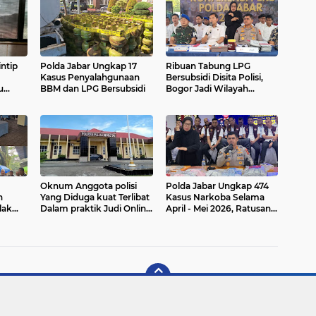
intip
Polda Jabar Ungkap 17
‎Ribuan Tabung LPG
Kasus Penyalahgunaan
Bersubsidi Disita Polisi,
u
BBM dan LPG Bersubsidi
Bogor Jadi Wilayah
Terbanyak
an
Pengungkapan
Oknum Anggota polisi
Polda Jabar Ungkap 474
n
Yang Diduga kuat Terlibat
Kasus Narkoba Selama
lak
Dalam praktik Judi Online
April - Mei 2026, Ratusan
ndung
Di periksa Propam
Tersangka Diamankan