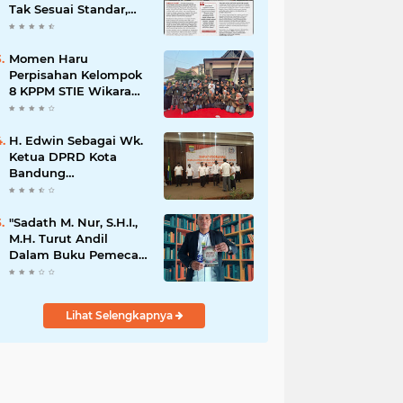
Tak Sesuai Standar,
Warga Keluhkan
Limbah Diduga
Mengalir ke Sungai
Momen Haru
Perpisahan Kelompok
8 KPPM STIE Wikara
Bersama Kepala Desa
Cileunca di
Kecamatan Bojong
H. Edwin Sebagai Wk.
Ketua DPRD Kota
Bandung
Mengapresiasi Dan
Percaya Penuh
Kepada
"Sadath M. Nur, S.H.I.,
Kepemimpinan Merdi
M.H. Turut Andil
Hajiji Sebagai ketua
Dalam Buku Pemecah
DPD Lpm Kota
Rekor MURI Puisi
Bandung Periode
Akrostik Terbanyak
2021-2026
Lihat Selengkapnya