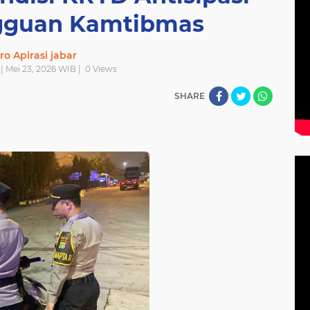
gguan Kamtibmas
ro Apirasi jabar
| Mei 23, 2026 WIB |
0
Views
SHARE