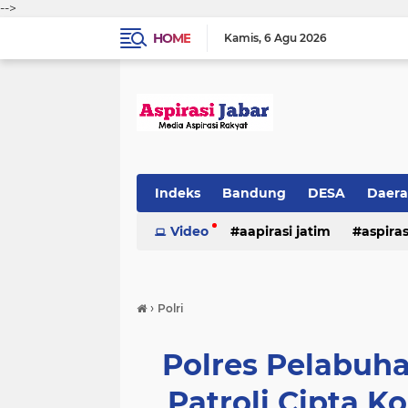
-->
HOME
Kamis
6 Agu 2026
Indeks
Bandung
DESA
Daer
Video
aapirasi jatim
aspira
aspirasi malkut
aspirasi daerah
›
Polri
hukum & kriminal
jawa barat
Polres Pelabuha
Patroli Cipta K