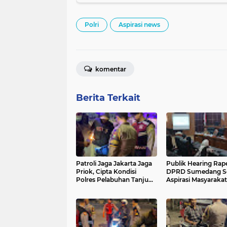
Polri
Aspirasi news
komentar
Berita Terkait
Patroli Jaga Jakarta Jaga
Publik Hearing Rap
Priok, Cipta Kondisi
DPRD Sumedang S
Polres Pelabuhan Tanjung
Aspirasi Masyarakat
Priok Antisipasi
untuk Perkuat Ket
Gangguan Kamtibmas
Pangan dan Pelayan
Minum