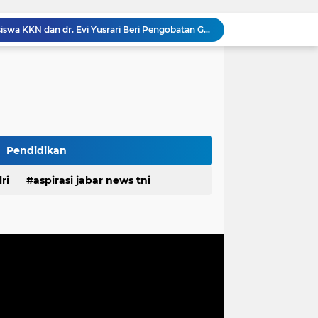
Gelar Bakti Sosial, Mahasiswa KKN dan dr. Evi Yusrari Beri Pengobatan Gratis Bagi Warga Bojong Timur
 ASN Tingkatkan Disiplin dan Profesionalisme
Rangkul Komunitas Ojol, Kapolres Purwakarta Perkuat Sinergi Jaga Kamtibmas Dan Keselamatan Berlalu Lintas
Danramil Cicalengka Apresiasiasi; Ketua DPRD Kabupaten Bandung Gelar Dialog Lintas Sektor di Cicalengka, Tampung Aspirasi Langsung Warga
RSUD Cicalengka Gelar Khitanan Gratis Rutin, Layanan Kesehatan Berkualitas Tanpa Beban Biaya
DPRD Sumedang Tegaskan Komitmen Kawal Program Nasional, Pastikan Pembangunan Desa Berpihak kepada Masyarakat
Komisaris Pertamina Patra Niaga Pastikan Keandalan Energi di Bali, Dukung Mobilitas Masyarakat & Wisatawan
g Ayah Tunggal Tetap Mengasuh Buah Hatinya
TMMD Ke-129 Tak Hanya Membangun, Tapi Juga Menanam Harapan Melalui Ketahanan Pangan
Pendidikan
Tingkatkan Kualitas Layanan Publik, Bupati Pulau Morotai Motivasi Kinerja Pegawai PDAM
ri
aspirasi jabar news tni
desa
daerah
irasi desa