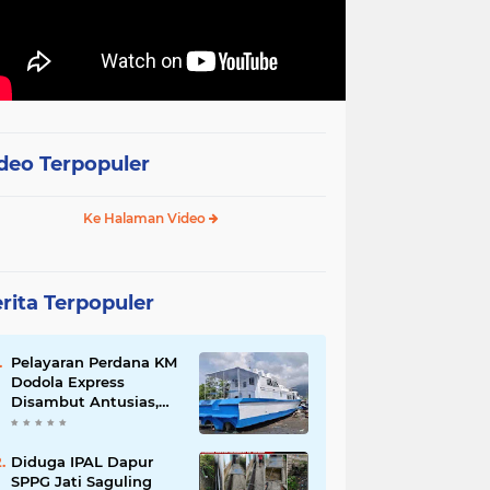
deo Terpopuler
Ke Halaman Video
rita Terpopuler
Pelayaran Perdana KM
Dodola Express
Disambut Antusias,
Baling-Baling Segera
Diperbaiki
Diduga IPAL Dapur
SPPG Jati Saguling