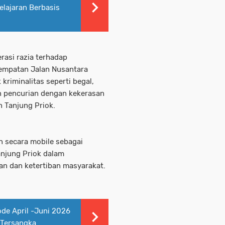
lajaran Berbasis
rasi razia terhadap
empatan Jalan Nusantara
kriminalitas seperti begal,
n pencurian dengan kekerasan
n Tanjung Priok.
an secara mobile sebagai
anjung Priok dalam
n dan ketertiban masyarakat.
de April -Juni 2026
 Tersangka