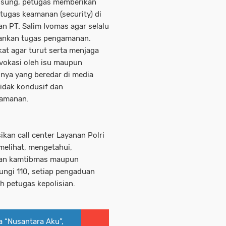
ngsung, petugas memberikan
ugas keamanan (security) di
an PT. Salim Ivomas agar selalu
ankan tugas pengamanan.
at agar turut serta menjaga
vokasi oleh isu maupun
snya yang beredar di media
tidak kondusif dan
eamanan.
ikan call center Layanan Polri
 melihat, mengetahui,
uan kamtibmas maupun
ngi 110, setiap pengaduan
h petugas kepolisian.
 “Nusantara Aku”,