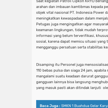
Saat kegiatan Patroli Cipkon KRYD berla
arahan dan imbauan kamtibmas kepada pet
objek vital nasional PT. Indonesia Power d
meningkatkan kewaspadaan dalam menjal
Petugas juga mengingatkan agar masyarak
keamanan lingkungan, tidak mudah terpro
informasi yang belum terverifikasi, khusu
sosial, karena dapat memicu situasi yang 
mengganggu persatuan serta stabilitas k
Disamping itu Personel juga mensosialisas
110 bebas pulsa dan siaga 24 jam, apabila
mangalami suatu keadaan darurat gangg
gangguan lainnya bisa langsung menghubu
yang masuk pasti akan ditindak lanjuti ole
Baca Juga :
SMKN 1 Buahdua Gelar Karya