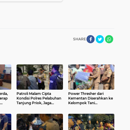
SHARE
erda,
Patroli Malam Cipta
Power Thresher dari
erap
Kondisi Polres Pelabuhan
Kementan Diserahkan ke
Tanjung Priok, Jaga
Kelompok Tani
ahanan
Situasi Kamtibmas
Sumedang, Percepat
an Air
Panen dan Tekan
Kehilangan Hasil Padi