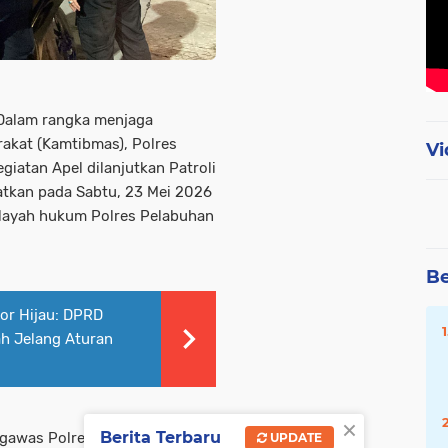
 Dalam rangka menjaga
rakat (Kamtibmas), Polres
Vi
iatan Apel dilanjutkan Patroli
katkan pada Sabtu, 23 Mei 2026
wilayah hukum Polres Pelabuhan
Be
tor Hijau: DPRD
h Jelang Aturan
×
Berita Terbaru
ngawas Polres Pelabuhan
UPDATE