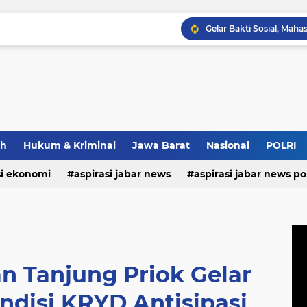
Bupati Morotai Motivasi
Maxim Membantu Seoran
ah
Hukum & Kriminal
Jawa Barat
Nasional
POLRI
si ekonomi
aspirasi jabar news
aspirasi jabar news pol
aspirasi internasional
aspirasi kalabar
bandung
nasional
polri
pendidikan
aspirasi food
asp
n Tanjung Priok Gelar
ondisi KRYD Antisipasi