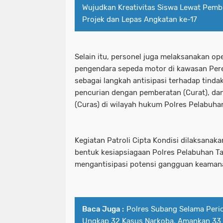
Wujudkan Kreativitas Siswa Lewat Pembe
Projek dan Lepas Angkatan ke-17
Selain itu, personel juga melaksanakan ope
pengendara sepeda motor di kawasan Per
sebagai langkah antisipasi terhadap tindak 
pencurian dengan pemberatan (Curat), da
(Curas) di wilayah hukum Polres Pelabuha
Kegiatan Patroli Cipta Kondisi dilaksanak
bentuk kesiapsiagaan Polres Pelabuhan T
mengantisipasi potensi gangguan keamana
Baca Juga :
Polres Subang Selama Perio
Ungkap 32 Kasus Narkoba, Amankan 33