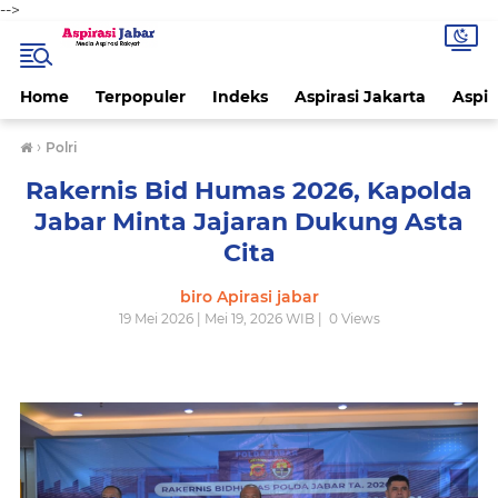
-->
Home
Terpopuler
Indeks
Aspirasi Jakarta
Aspir
›
Polri
‎Rakernis Bid Humas 2026, Kapolda
Jabar Minta Jajaran Dukung Asta
Cita
biro Apirasi jabar
19 Mei 2026 | Mei 19, 2026 WIB |
0
Views