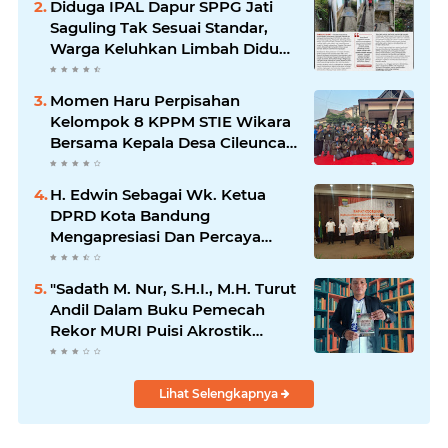
Diduga IPAL Dapur SPPG Jati
Saguling Tak Sesuai Standar,
Warga Keluhkan Limbah Diduga
Mengalir ke Sungai
Momen Haru Perpisahan
Kelompok 8 KPPM STIE Wikara
Bersama Kepala Desa Cileunca
di Kecamatan Bojong
H. Edwin Sebagai Wk. Ketua
DPRD Kota Bandung
Mengapresiasi Dan Percaya
Penuh Kepada Kepemimpinan
Merdi Hajiji Sebagai ketua DPD
"Sadath M. Nur, S.H.I., M.H. Turut
Lpm Kota Bandung Periode
Andil Dalam Buku Pemecah
2021-2026
Rekor MURI Puisi Akrostik
Terbanyak
Lihat Selengkapnya