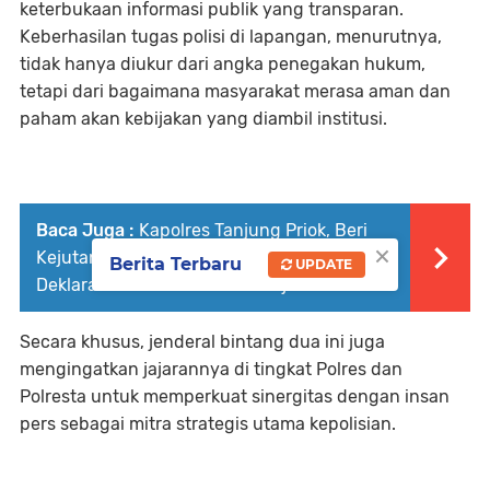
keterbukaan informasi publik yang transparan.
Keberhasilan tugas polisi di lapangan, menurutnya,
tidak hanya diukur dari angka penegakan hukum,
tetapi dari bagaimana masyarakat merasa aman dan
paham akan kebijakan yang diambil institusi.
Baca Juga :
Kapolres Tanjung Priok, Beri
×
Kejutan May Day, Buruh Dan Sopir
Berita Terbaru
UPDATE
Deklarasikan Keselamatan Kerja
‎Secara khusus, jenderal bintang dua ini juga
mengingatkan jajarannya di tingkat Polres dan
Polresta untuk memperkuat sinergitas dengan insan
pers sebagai mitra strategis utama kepolisian.