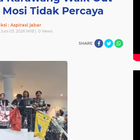
 Mosi Tidak Percaya
si : Aspirasi jabar
 Juni 03, 2026 WIB |
0
Views
SHARE