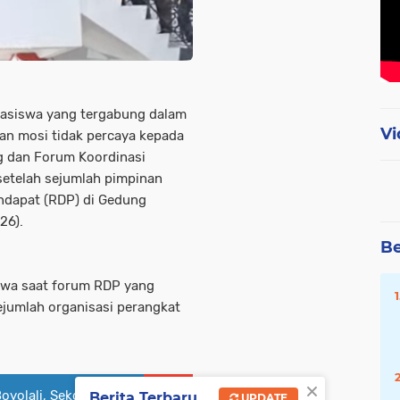
asiswa yang tergabung dalam
Vi
an mosi tidak percaya kepada
 dan Forum Koordinasi
etelah sejumlah pimpinan
endapat (RDP) di Gedung
26).
Be
swa saat forum RDP yang
ejumlah organisasi perangkat
×
oyolali, Sekda
Berita Terbaru
UPDATE