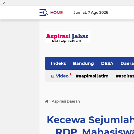
-->
HOME
Jum'at
7 Agu 2026
Indeks
Bandung
DESA
Daer
Video
aapirasi jatim
aspira
aspirasi malkut
aspirasi daerah
›
Aspirasi Daerah
hukum & kriminal
jawa barat
Kecewa Sejumlah
RDP, Mahasisw