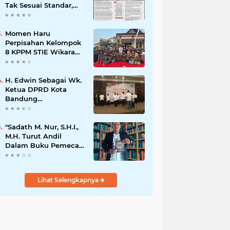
Tak Sesuai Standar,
Warga Keluhkan
Limbah Diduga
Mengalir ke Sungai
Momen Haru
Perpisahan Kelompok
8 KPPM STIE Wikara
Bersama Kepala Desa
Cileunca di
Kecamatan Bojong
H. Edwin Sebagai Wk.
Ketua DPRD Kota
Bandung
Mengapresiasi Dan
Percaya Penuh
Kepada
"Sadath M. Nur, S.H.I.,
Kepemimpinan Merdi
M.H. Turut Andil
Hajiji Sebagai ketua
Dalam Buku Pemecah
DPD Lpm Kota
Rekor MURI Puisi
Bandung Periode
Akrostik Terbanyak
2021-2026
Lihat Selengkapnya