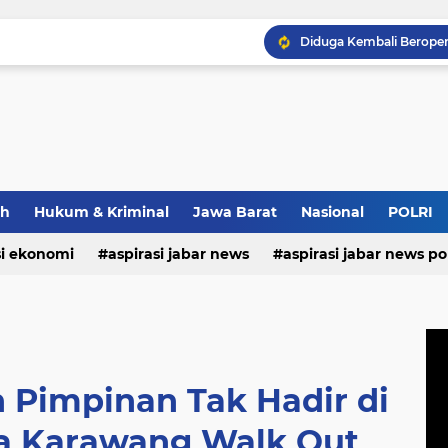
ah
Hukum & Kriminal
Jawa Barat
Nasional
POLRI
si ekonomi
aspirasi jabar news
aspirasi jabar news pol
aspirasi internasional
aspirasi kalabar
bandung
nasional
polri
pendidikan
aspirasi food
asp
 Pimpinan Tak Hadir di
a Karawang Walk Out