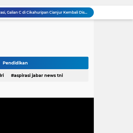
Diduga Kembali Beroperasi, Galian C di Cikahuripan Cianjur Kembali Disorot; Isu Intimidasi Wartawan Mencuat
Satgas TMMD Ke-129 Pastikan Kesehatan Warga Masyarakat dan Personel Tetap Prima Demi Suksesnya TMMD di Kampung Sesor
RSUD Cicalengka Gelar Khitanan Gratis Rutin, Layanan Kesehatan Berkualitas Tanpa Beban Biaya
DPRD Sumedang Tegaskan Komitmen Kawal Program Nasional, Pastikan Pembangunan Desa Berpihak kepada Masyarakat
Komisaris Independen Pertamina Patra Niaga Terpikat Produk UMKM Mitra Binaan dengan Sentuhan Kemanusiaan dan Keberlanjutan
Polda Jabar Tindak Penyalahgunaan AI untuk Manipulasi Digital, Penyidik Gandeng 4 Ahli
Unggah Konten Manipulasi AI di Media Sosial, Pria di Cimahi Terancam 12 Tahun Penjara
Polda Jabar Bongkar Kasus Ujaran Kebencian Berbasis AI, Pelaku Cari Engagement dan Finansial
Pendidikan
Polisi Tangkap 2 Pria Pengunggah Konten Provokasi dan Unggahan Palsu Soal Pemerintah di Threads
Baut dan Besi Bendung Rengrang Dicuri, Bupati : Jangan Main-main dengan Aset Negara yang Menyangkut Nyawa dan Ketahanan Pangan
ri
aspirasi jabar news tni
desa
daerah
irasi desa