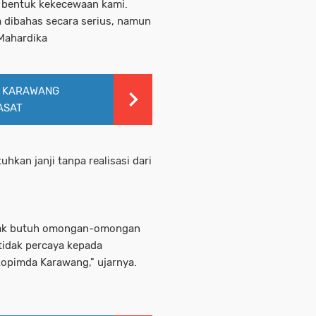
i bentuk kekecewaan kami.
 dibahas secara serius, namun
 Mahardika
DA KARAWANG
ASAT
hkan janji tanpa realisasi dari
a tidak butuh omongan-omongan
tidak percaya kepada
opimda Karawang," ujarnya.