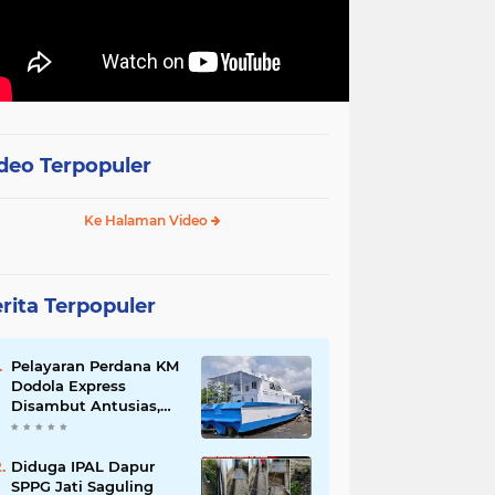
deo Terpopuler
Ke Halaman Video
rita Terpopuler
Pelayaran Perdana KM
Dodola Express
Disambut Antusias,
Baling-Baling Segera
Diperbaiki
Diduga IPAL Dapur
SPPG Jati Saguling