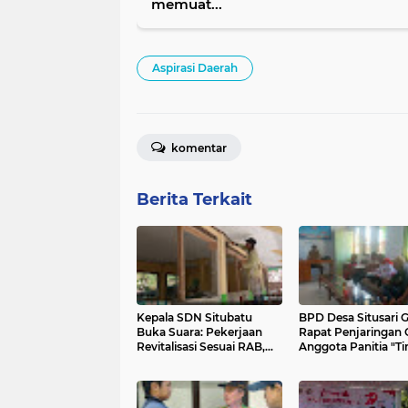
memuat...
Aspirasi Daerah
komentar
Berita Terkait
Kepala SDN Situbatu
BPD Desa Situsari G
Buka Suara: Pekerjaan
Rapat Penjaringan 
Revitalisasi Sesuai RAB,
Anggota Panitia "Ti
Penambahan Balok Lintel
Pilkades Serentak 
Dilaksanakan Atas Arahan
Dinas