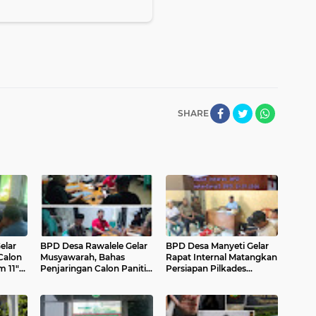
SHARE
elar
BPD Desa Rawalele Gelar
BPD Desa Manyeti Gelar
Calon
Musyawarah, Bahas
Rapat Internal Matangkan
m 11"
Penjaringan Calon Panitia
Persiapan Pilkades
2026
"Tim 11" Pilkades Serentak
Serentak 2026
2026