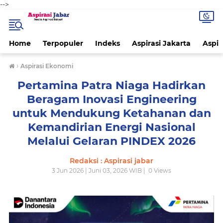
-->
Home
Terpopuler
Indeks
Aspirasi Jakarta
Aspir
›
Aspirasi Ekonomi
Pertamina Patra Niaga Hadirkan
Beragam Inovasi Engineering
untuk Mendukung Ketahanan dan
Kemandirian Energi Nasional
Melalui Gelaran PINDEX 2026
Redaksi : Aspirasi jabar
3 Jun 2026 | Juni 03, 2026 WIB |
0
Views