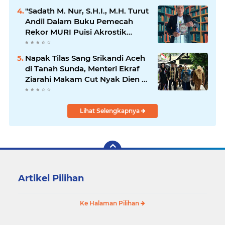
Merdi Hajiji Sebagai ketua DPD
"Sadath M. Nur, S.H.I., M.H. Turut
Lpm Kota Bandung Periode
Andil Dalam Buku Pemecah
2021-2026
Rekor MURI Puisi Akrostik
Terbanyak
Napak Tilas Sang Srikandi Aceh
di Tanah Sunda, Menteri Ekraf
Ziarahi Makam Cut Nyak Dien di
Sumedang
Lihat Selengkapnya
Artikel Pilihan
Ke Halaman Pilihan