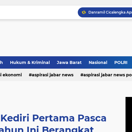
Maxim Membantu Seoran
ah
Hukum & Kriminal
Jawa Barat
Nasional
POLRI
Bupati Morotai Motivasi
si ekonomi
aspirasi jabar news
aspirasi jabar news pol
aspirasi internasional
aspirasi kalabar
bandung
nasional
polri
pendidikan
aspirasi food
asp
Kediri Pertama Pasca
ahun Ini Berangkat