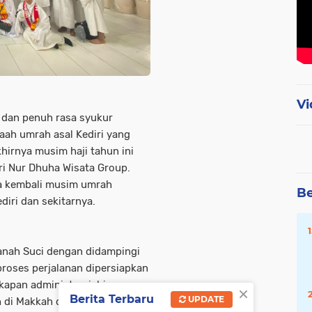
Vi
 dan penuh rasa syukur
ah umrah asal Kediri yang
irnya musim haji tahun ini
ri Nur Dhuha Wisata Group.
ya kembali musim umrah
Be
iri dan sekitarnya.
anah Suci dengan didampingi
roses perjalanan dipersiapkan
kapan administrasi, hingga
×
Berita Terbaru
UPDATE
 di Makkah dan Madinah.