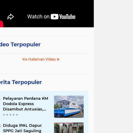
deo Terpopuler
Ke Halaman Video
rita Terpopuler
Pelayaran Perdana KM
Dodola Express
Disambut Antusias,
Baling-Baling Segera
Diperbaiki
Diduga IPAL Dapur
SPPG Jati Saguling