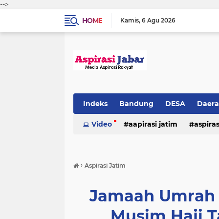
-->
HOME
Kamis
6 Agu 2026
Indeks
Bandung
DESA
Daer
Video
aapirasi jatim
aspira
aspirasi malkut
aspirasi daerah
›
Aspirasi Jatim
hukum & kriminal
jawa barat
Jamaah Umrah 
Musim Haji T