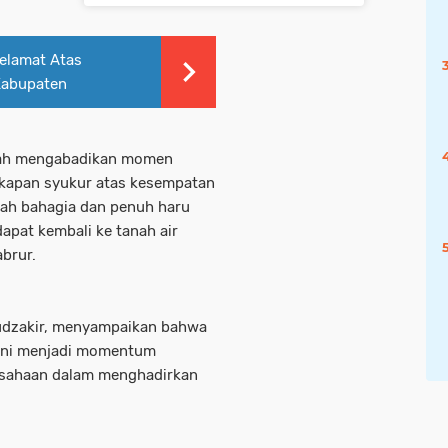
elamat Atas
Kabupaten
maah mengabadikan momen
gkapan syukur atas kesempatan
ah bahagia dan penuh haru
dapat kembali ke tanah air
brur.
Mudzakir, menyampaikan bahwa
 ini menjadi momentum
usahaan dalam menghadirkan