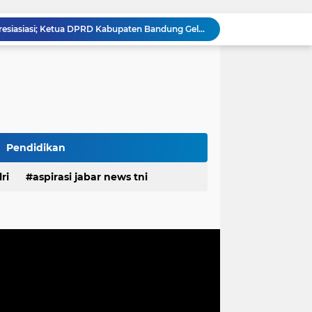
Danramil Cicalengka Apresiasiasi; Ketua DPRD Kabupaten Bandung Gelar Dialog Lintas Sektor di Cicalengka, Tampung Aspirasi Langsung Warga
Dua Kali Ajukan Audiensi Tak Digubris, Perkara Dinas Pendidikan Kabupaten Bekasi Terancam Masuk Babak Baru Proses Hukum
Ketua DPRD Kabupaten Bandung Gelar Dialog Lintas Sektor di Nagreg, Tampung Aspirasi Warga Secara Langsung
Komisaris Pertamina Patra Niaga Pastikan Keandalan Energi di Bali, Dukung Mobilitas Masyarakat & Wisatawan
g Ayah Tunggal Tetap Mengasuh Buah Hatinya
TMMD Ke-129 Tak Hanya Membangun, Tapi Juga Menanam Harapan Melalui Ketahanan Pangan
Tingkatkan Kualitas Layanan Publik, Bupati Pulau Morotai Motivasi Kinerja Pegawai PDAM
Gelar Bakti Sosial, Mahasiswa KKN dan dr. Evi Yusrari Beri Pengobatan Gratis Bagi Warga Bojong Timur
Pendidikan
 ASN Tingkatkan Disiplin dan Profesionalisme
Rangkul Komunitas Ojol, Kapolres Purwakarta Perkuat Sinergi Jaga Kamtibmas Dan Keselamatan Berlalu Lintas
ri
aspirasi jabar news tni
desa
daerah
irasi desa