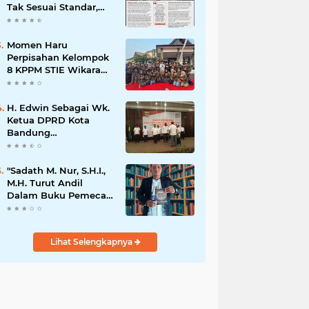
Tak Sesuai Standar,
Warga Keluhkan
Limbah Diduga
Mengalir ke Sungai
Momen Haru
Perpisahan Kelompok
8 KPPM STIE Wikara
Bersama Kepala Desa
Cileunca di
Kecamatan Bojong
H. Edwin Sebagai Wk.
Ketua DPRD Kota
Bandung
Mengapresiasi Dan
Percaya Penuh
Kepada
"Sadath M. Nur, S.H.I.,
Kepemimpinan Merdi
M.H. Turut Andil
Hajiji Sebagai ketua
Dalam Buku Pemecah
DPD Lpm Kota
Rekor MURI Puisi
Bandung Periode
Akrostik Terbanyak
2021-2026
Lihat Selengkapnya