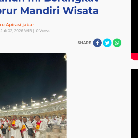
rur Mandiri Wisata
ro Apirasi jabar
| Juli 02, 2026 WIB |
0
Views
SHARE