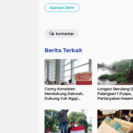
Aspirasi Jatim
komentar
Berita Terkait
Ciomy Konsisten
Longsor Berulang 
Mendukung Dakwah,
Palangsari 1 Puspo
Dukung Yuk Ngaji
Pertanyakan Keseri
Hadirkan ITTIBA'
Pemerintah
Reconnect With
Rasulullah