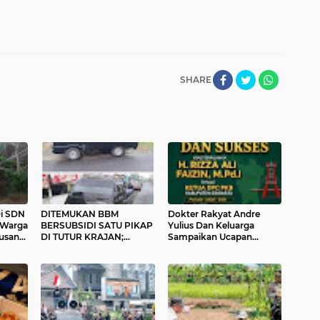
SHARE
Di SDN
DITEMUKAN BBM
Dokter Rakyat Andre
, Warga
BERSUBSIDI SATU PIKAP
Yulius Dan Keluarga
usan
DI TUTUR KRAJAN;
Sampaikan Ucapan
PEMILIK TIDAK MUNCUL,
Selamat kepada H. Rizza
SUPIR HILANG, AWAK
Ali Faizin Atas Terpilihnya
MEDIA SIAP AWALI
sebagai Ketua DPC PKB
PROSES PENINDAKAN
Sidoarjo