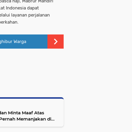
asca haji, Mabrur Mandiri
at Indonesia dapat
alui layanan perjalanan
berkahan.
ghibur Warga
dan Minta Maaf Atas
 Pernah Memanjakan di